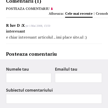
Comentarii (1)
POSTEAZA COMENTARIU
Afiseaza:
Cele mai recente
|
Cronol
R luv D :X
pe 1 Mai 2008, 13:50
interesant
e chiar interesant articolul .. imi place site.ul :)
Posteaza comentariu
Numele tau
Emailul tau
Subiectul comentariului