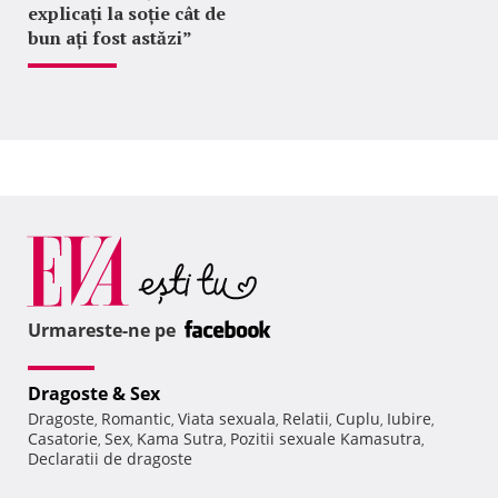
explicați la soție cât de
bun ați fost astăzi”
Urmareste-ne pe
Dragoste & Sex
Dragoste
Romantic
Viata sexuala
Relatii
Cuplu
Iubire
,
,
,
,
,
,
Casatorie
Sex
Kama Sutra
Pozitii sexuale Kamasutra
,
,
,
,
Declaratii de dragoste