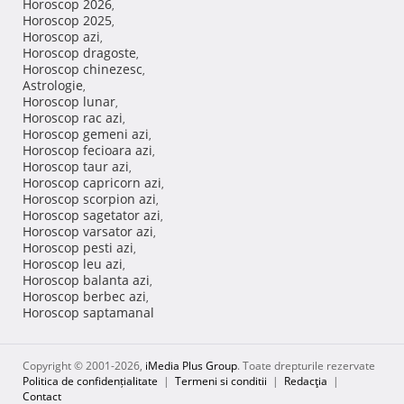
Horoscop 2026
,
Horoscop 2025
,
Horoscop azi
,
Horoscop dragoste
,
Horoscop chinezesc
,
Astrologie
,
Horoscop lunar
,
Horoscop rac azi
,
Horoscop gemeni azi
,
Horoscop fecioara azi
,
Horoscop taur azi
,
Horoscop capricorn azi
,
Horoscop scorpion azi
,
Horoscop sagetator azi
,
Horoscop varsator azi
,
Horoscop pesti azi
,
Horoscop leu azi
,
Horoscop balanta azi
,
Horoscop berbec azi
,
Horoscop saptamanal
Copyright © 2001-2026,
iMedia Plus Group
. Toate drepturile rezervate
Politica de confidențialitate
|
Termeni si conditii
|
Redacţia
|
Contact