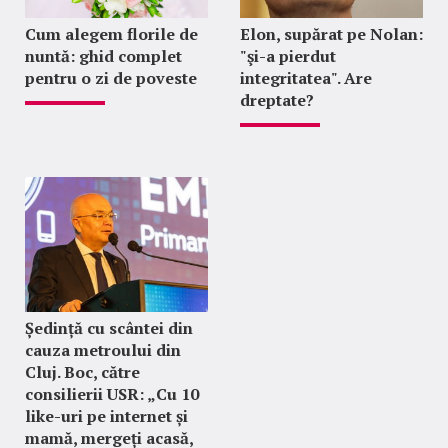
Cum alegem florile de
Elon, supărat pe Nolan:
nuntă: ghid complet
"şi-a pierdut
pentru o zi de poveste
integritatea". Are
dreptate?
Ședință cu scântei din
cauza metroului din
Cluj. Boc, către
consilierii USR: „Cu 10
like-uri pe internet și
mamă, mergeți acasă,