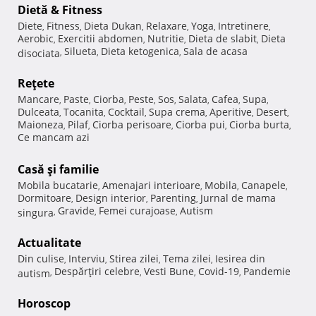
Dietă & Fitness
Diete
Fitness
Dieta Dukan
Relaxare
Yoga
Intretinere
,
,
,
,
,
,
Aerobic
Exercitii abdomen
Nutritie
Dieta de slabit
Dieta
,
,
,
,
Silueta
Dieta ketogenica
Sala de acasa
disociata
,
,
,
Reţete
Mancare
Paste
Ciorba
Peste
Sos
Salata
Cafea
Supa
,
,
,
,
,
,
,
,
Dulceata
Tocanita
Cocktail
Supa crema
Aperitive
Desert
,
,
,
,
,
,
Maioneza
Pilaf
Ciorba perisoare
Ciorba pui
Ciorba burta
,
,
,
,
,
Ce mancam azi
Casă şi familie
Mobila bucatarie
Amenajari interioare
Mobila
Canapele
,
,
,
,
Dormitoare
Design interior
Parenting
Jurnal de mama
,
,
,
Gravide
Femei curajoase
Autism
singura
,
,
,
Actualitate
Din culise
Interviu
Stirea zilei
Tema zilei
Iesirea din
,
,
,
,
Despărţiri celebre
Vesti Bune
Covid-19
Pandemie
autism
,
,
,
,
Horoscop