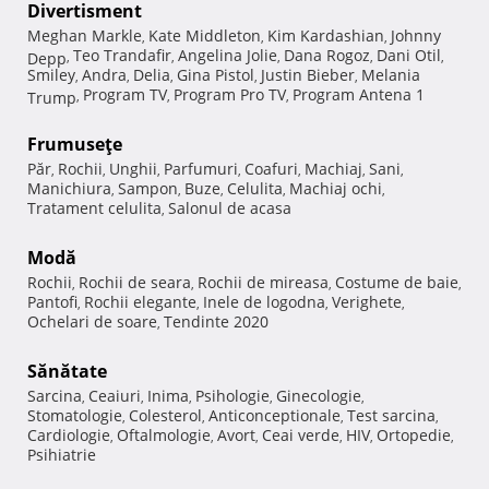
Divertisment
Meghan Markle
Kate Middleton
Kim Kardashian
Johnny
,
,
,
Teo Trandafir
Angelina Jolie
Dana Rogoz
Dani Otil
Depp
,
,
,
,
,
Smiley
Andra
Delia
Gina Pistol
Justin Bieber
Melania
,
,
,
,
,
Program TV
Program Pro TV
Program Antena 1
Trump
,
,
,
Frumuseţe
Păr
Rochii
Unghii
Parfumuri
Coafuri
Machiaj
Sani
,
,
,
,
,
,
,
Manichiura
Sampon
Buze
Celulita
Machiaj ochi
,
,
,
,
,
Tratament celulita
Salonul de acasa
,
Modă
Rochii
Rochii de seara
Rochii de mireasa
Costume de baie
,
,
,
,
Pantofi
Rochii elegante
Inele de logodna
Verighete
,
,
,
,
Ochelari de soare
Tendinte 2020
,
Sănătate
Sarcina
Ceaiuri
Inima
Psihologie
Ginecologie
,
,
,
,
,
Stomatologie
Colesterol
Anticonceptionale
Test sarcina
,
,
,
,
Cardiologie
Oftalmologie
Avort
Ceai verde
HIV
Ortopedie
,
,
,
,
,
,
Psihiatrie