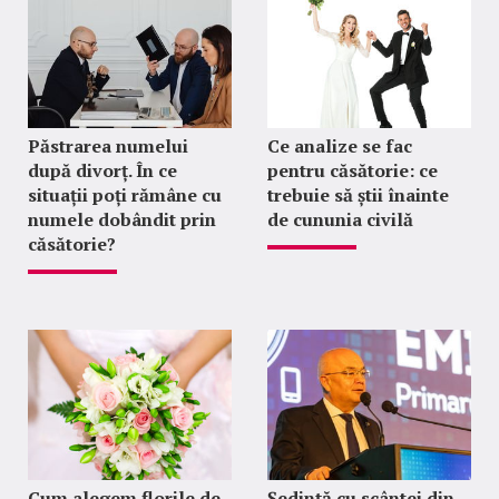
Păstrarea numelui
Ce analize se fac
după divorț. În ce
pentru căsătorie: ce
situații poți rămâne cu
trebuie să știi înainte
numele dobândit prin
de cununia civilă
căsătorie?
Cum alegem florile de
Ședință cu scântei din