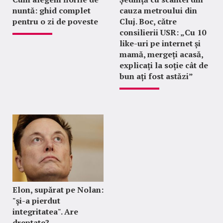
nuntă: ghid complet
cauza metroului din
pentru o zi de poveste
Cluj. Boc, către
consilierii USR: „Cu 10
like-uri pe internet și
mamă, mergeți acasă,
explicați la soție cât de
bun ați fost astăzi”
Elon, supărat pe Nolan:
"şi-a pierdut
integritatea". Are
dreptate?