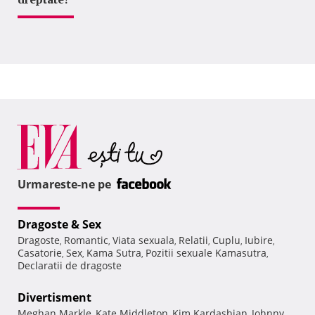
Urmareste-ne pe
Dragoste & Sex
Dragoste
Romantic
Viata sexuala
Relatii
Cuplu
Iubire
,
,
,
,
,
,
Casatorie
Sex
Kama Sutra
Pozitii sexuale Kamasutra
,
,
,
,
Declaratii de dragoste
Divertisment
Meghan Markle
Kate Middleton
Kim Kardashian
Johnny
,
,
,