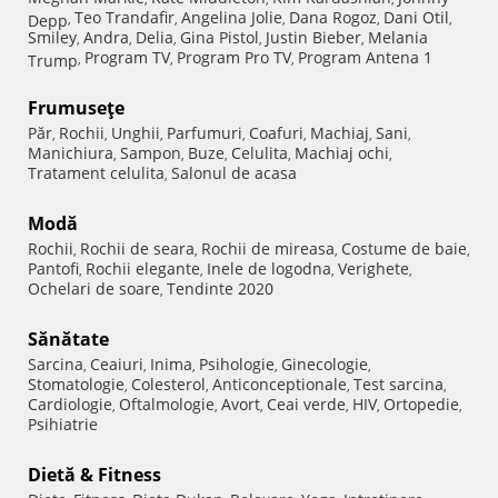
Teo Trandafir
Angelina Jolie
Dana Rogoz
Dani Otil
Depp
,
,
,
,
,
Smiley
Andra
Delia
Gina Pistol
Justin Bieber
Melania
,
,
,
,
,
Program TV
Program Pro TV
Program Antena 1
Trump
,
,
,
Frumuseţe
Păr
Rochii
Unghii
Parfumuri
Coafuri
Machiaj
Sani
,
,
,
,
,
,
,
Manichiura
Sampon
Buze
Celulita
Machiaj ochi
,
,
,
,
,
Tratament celulita
Salonul de acasa
,
Modă
Rochii
Rochii de seara
Rochii de mireasa
Costume de baie
,
,
,
,
Pantofi
Rochii elegante
Inele de logodna
Verighete
,
,
,
,
Ochelari de soare
Tendinte 2020
,
Sănătate
Sarcina
Ceaiuri
Inima
Psihologie
Ginecologie
,
,
,
,
,
Stomatologie
Colesterol
Anticonceptionale
Test sarcina
,
,
,
,
Cardiologie
Oftalmologie
Avort
Ceai verde
HIV
Ortopedie
,
,
,
,
,
,
Psihiatrie
Dietă & Fitness