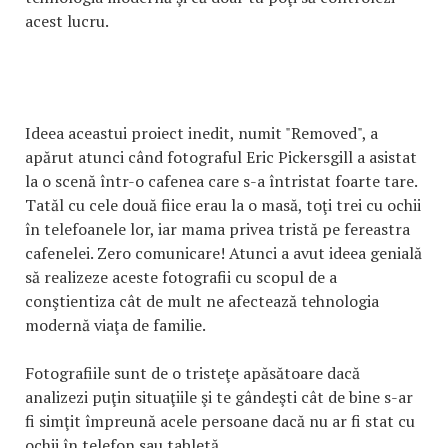
acest lucru.
Ideea aceastui proiect inedit, numit "Removed", a
apărut atunci când fotograful Eric Pickersgill a asistat
la o scenă într-o cafenea care s-a întristat foarte tare.
Tatăl cu cele două fiice erau la o masă, toţi trei cu ochii
în telefoanele lor, iar mama privea tristă pe fereastra
cafenelei. Zero comunicare! Atunci a avut ideea genială
să realizeze aceste fotografii cu scopul de a
conştientiza cât de mult ne afectează tehnologia
modernă viaţa de familie.
Fotografiile sunt de o tristeţe apăsătoare dacă
analizezi puţin situaţiile şi te gândeşti cât de bine s-ar
fi simţit împreună acele persoane dacă nu ar fi stat cu
ochii în telefon sau tabletă.