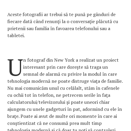
Aceste fotografii ar trebui să te pună pe gânduri de
fiecare dată când renunţi la o conversaţie plăcută cu
prietenii sau familia în favoarea telefonului sau a
tabletei.
U
n fotograf din New York a realizat un proiect
interesant prin care doreşte să traga un
semnal de alarmă cu privire la modul în care
tehnologia modernă ne poate distruge viaţa de familie.
Nu mai comunicăm unul cu celălalt, stăm în cafenele
cu ochii tot în telefon, ne petrecem serile în faţa
calculatorului/televizorului şi poate uneori chiar
ajungem cu unele gadgeturi în pat, adormind cu ele în
braţe. Poate ai avut de multe ori momente în care ai
conştientizat că ne consumă prea mult timp
tehnologia modernă şi că doar tu poţi să controlezi