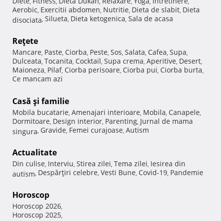
Diete
Fitness
Dieta Dukan
Relaxare
Yoga
Intretinere
,
,
,
,
,
,
Aerobic
Exercitii abdomen
Nutritie
Dieta de slabit
Dieta
,
,
,
,
Silueta
Dieta ketogenica
Sala de acasa
disociata
,
,
,
Reţete
Mancare
Paste
Ciorba
Peste
Sos
Salata
Cafea
Supa
,
,
,
,
,
,
,
,
Dulceata
Tocanita
Cocktail
Supa crema
Aperitive
Desert
,
,
,
,
,
,
Maioneza
Pilaf
Ciorba perisoare
Ciorba pui
Ciorba burta
,
,
,
,
,
Ce mancam azi
Casă şi familie
Mobila bucatarie
Amenajari interioare
Mobila
Canapele
,
,
,
,
Dormitoare
Design interior
Parenting
Jurnal de mama
,
,
,
Gravide
Femei curajoase
Autism
singura
,
,
,
Actualitate
Din culise
Interviu
Stirea zilei
Tema zilei
Iesirea din
,
,
,
,
Despărţiri celebre
Vesti Bune
Covid-19
Pandemie
autism
,
,
,
,
Horoscop
Horoscop 2026
,
Horoscop 2025
,