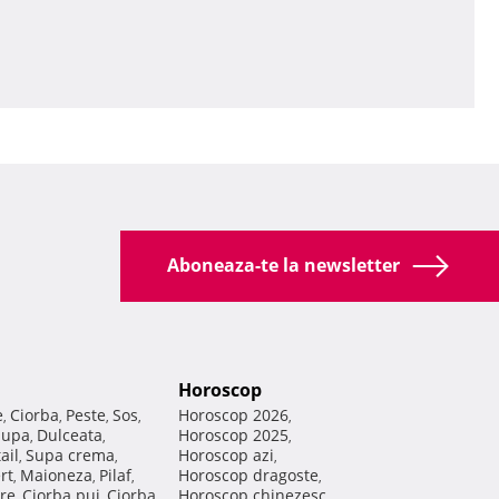
Aboneaza-te la newsletter
Horoscop
e
Ciorba
Peste
Sos
Horoscop 2026
,
,
,
,
,
Supa
Dulceata
Horoscop 2025
,
,
,
ail
Supa crema
Horoscop azi
,
,
,
rt
Maioneza
Pilaf
Horoscop dragoste
,
,
,
,
re
Ciorba pui
Ciorba
Horoscop chinezesc
,
,
,