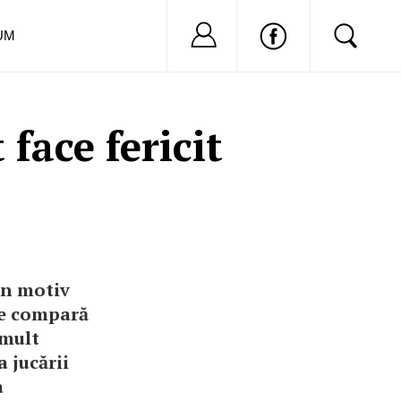
Nu ai cont?
Inregistreaza-
UM
face fericit
un motiv
 se compară
 mult
a jucării
a