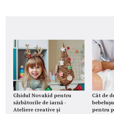
Ghidul Novakid pentru
Cât de d
sărbătorile de iarnă -
bebelușu
Ateliere creative și
pentru p