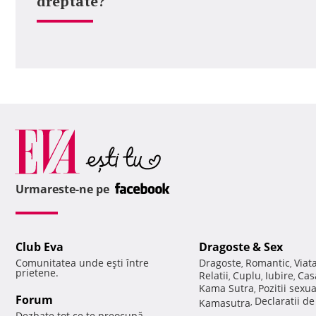
dreptate?
Urmareste-ne pe
Club Eva
Dragoste & Sex
Comunitatea unde eşti între
Dragoste
Romantic
Viat
,
,
prietene.
Relatii
Cuplu
Iubire
Cas
,
,
,
Kama Sutra
Pozitii sexu
,
Forum
Declaratii d
Kamasutra
,
Dezbate tot ce te preocupă