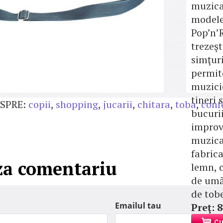
muzica
model
Pop’n’
trezeşt
simţuri
permit
muzici
tineri 
SPRE:
copii
,
shopping
,
jucarii
,
chitara
,
toba
,
conf
bucurii
improv
muzica
fabrica
za comentariu
lemn, 
de umăr
de tob
Emailul tau
Preţ: 8