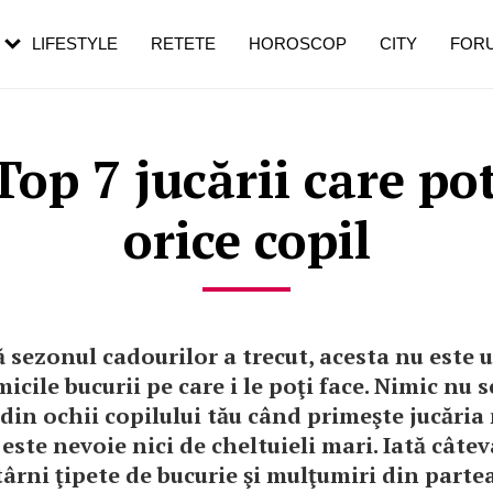
rebui să mergi
și 60 de ani. De ce te trezești mai des
pe măsură ce înaintezi în vârstă
LIFESTYLE
RETETE
HOROSCOP
CITY
FOR
op 7 jucării care pot 
orice copil
 sezonul cadourilor a trecut, acesta nu este 
 micile bucurii pe care i le poţi face. Nimic nu
 din ochii copilului tău când primeşte jucăria
 este nevoie nici de cheltuieli mari. Iată câtev
târni ţipete de bucurie şi mulţumiri din parte