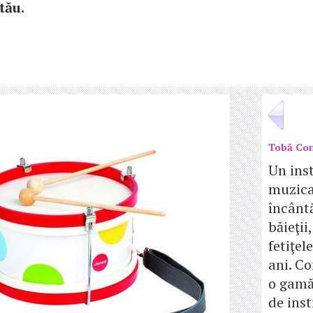
tău.
Tobă Con
Un ins
muzica
încânt
băieţii,
fetiţel
ani. Co
o gamă
de ins