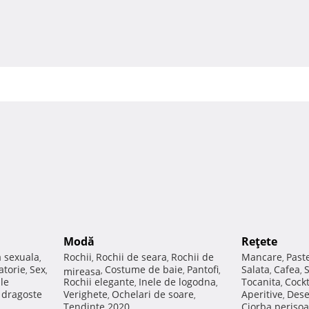
Modă
Reţete
a sexuala
Rochii
Rochii de seara
Rochii de
Mancare
Past
,
,
,
,
atorie
Sex
Costume de baie
Pantofi
Salata
Cafea
,
,
mireasa
,
,
,
,
,
ale
Rochii elegante
Inele de logodna
Tocanita
Cockt
,
,
,
e dragoste
Verighete
Ochelari de soare
Aperitive
Dese
,
,
,
Tendinte 2020
Ciorba perisoa