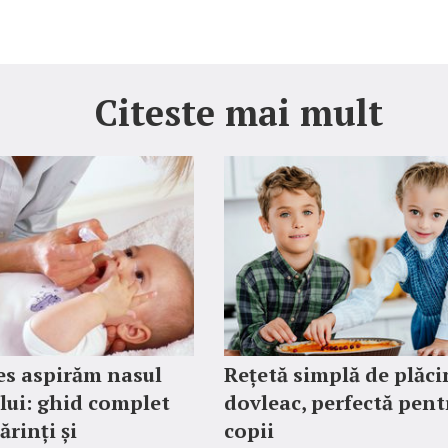
Citeste mai mult
es aspirăm nasul
Rețetă simplă de plăci
lui: ghid complet
dovleac, perfectă pent
ărinți și
copii