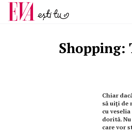
menopauză și când ar t
Carieră
la medic
Actualitate
Shopping: T
Chiar dacă
să uiţi de
cu veselia
dorită. Nu
care vor s