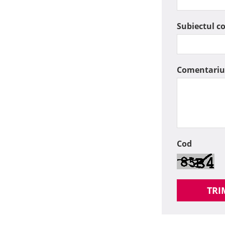
Subiectul c
Comentariu
Cod
TRI