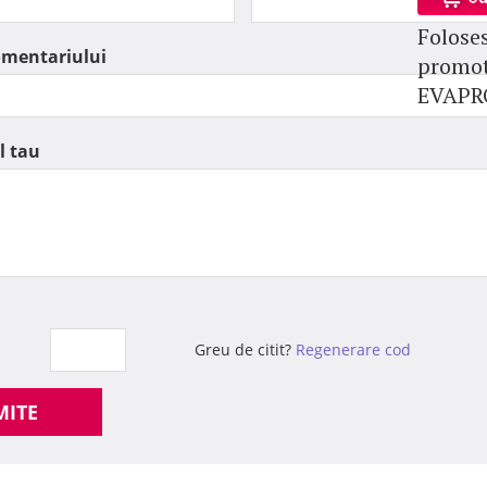
Folose
omentariului
promot
EVAP
l tau
Greu de citit?
Regenerare cod
MITE