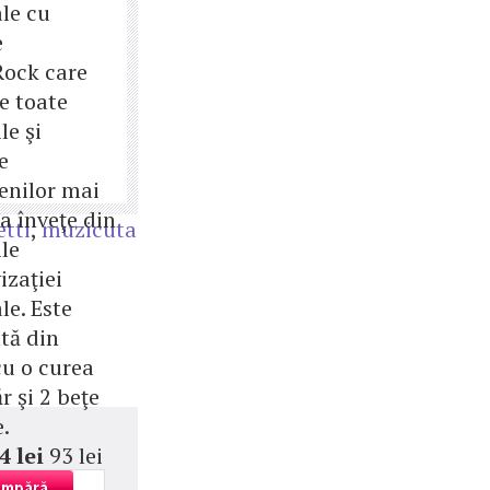
le cu
e
Rock care
e toate
le şi
e
enilor mai
sa înveţe din
etti
,
muzicuta
le
izaţiei
le. Este
tă din
cu o curea
 şi 2 beţe
e.
4 lei
93 lei