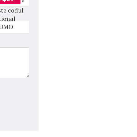
*
ste codul
ional
ROMO