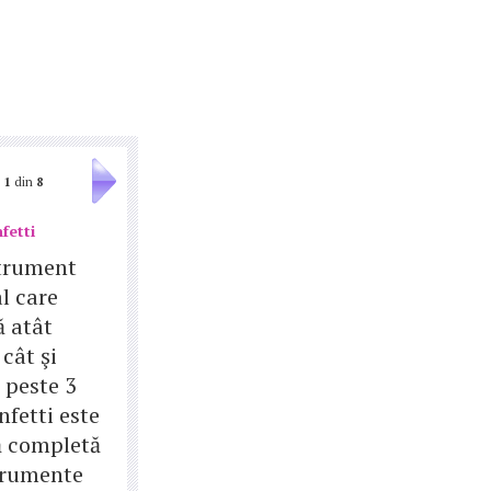
1
din
8
fetti
trument
l care
ă atât
 cât şi
e peste 3
nfetti este
 completă
trumente