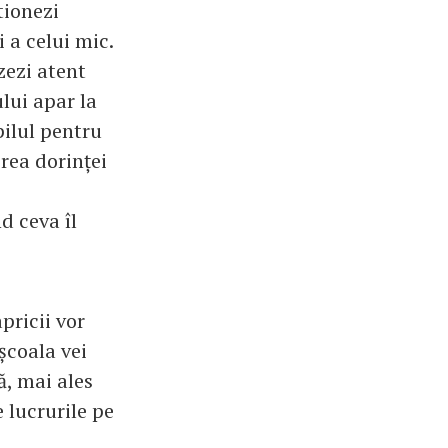
tionezi
i a celui mic.
zezi atent
ului apar la
pilul pentru
irea dorinței
d ceva îl
pricii vor
școala vei
ă, mai ales
e lucrurile pe