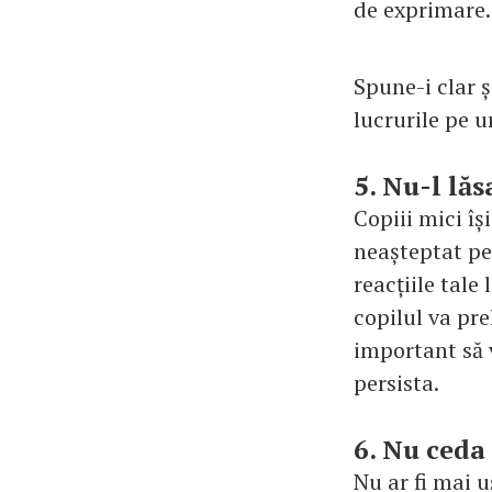
de exprimare.
Spune-i clar 
lucrurile pe 
5. Nu-l lăs
Copiii mici îș
neașteptat pe
reacțiile tale 
copilul va prel
important să 
persista.
6. Nu ceda
Nu ar fi mai 