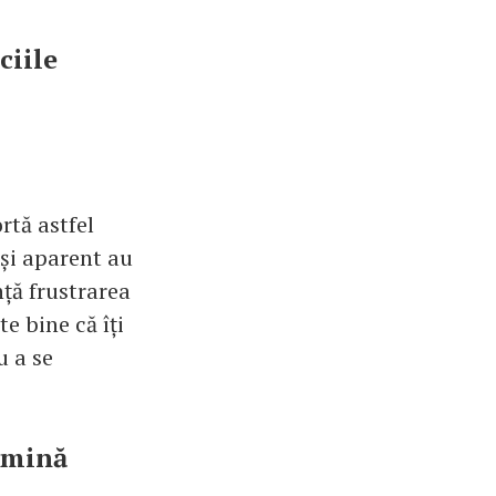
ciile
rtă astfel
eși aparent au
ță frustrarea
e bine că îți
u a se
ermină