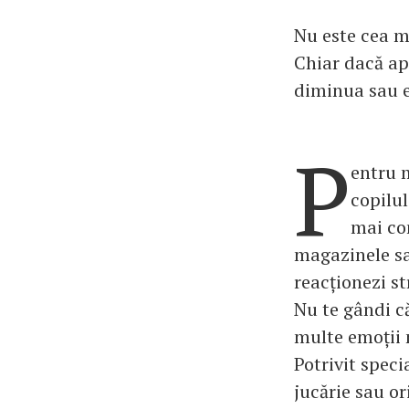
Nu este cea ma
Chiar dacă ap
diminua sau el
P
entru m
copilul
mai co
magazinele sau
reacționezi st
Nu te gândi că
multe emoții n
Potrivit speci
jucărie sau or