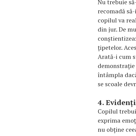
Nu trebuie să-l
recomadă să-i 
copilul va re
din jur. De mu
conștientizea
țipetelor. Ace
Arată-i cum su
demonstrație 
întâmpla dacă 
se scoale devr
4. Evidenț
Copilul trebui
exprima emoții
nu obține cee