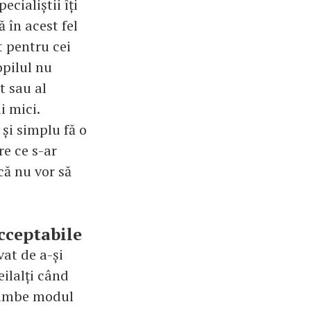
ecialiștii îți
 în acest fel
t pentru cei
opilul nu
t sau al
ai mici.
 și simplu fă o
e ce s-ar
că nu vor să
acceptabile
vat de a-și
eilalți când
chimbe modul