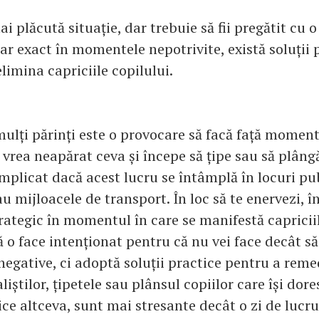
i plăcută situație, dar trebuie să fii pregătit cu o
ar exact în momentele nepotrivite, există soluții 
imina capriciile copilului.
ulți părinți este o provocare să facă față moment
 vrea neapărat ceva și începe să țipe sau să plâng
mplicat dacă acest lucru se întâmplă în locuri p
 mijloacele de transport. În loc să te enervezi, î
rategic în momentul în care se manifestă capriciil
 o face intenționat pentru că nu vei face decât să
egative, ci adoptă soluții practice pentru a remed
aliștilor, țipetele sau plânsul copiilor care își dor
ice altceva, sunt mai stresante decât o zi de lucru