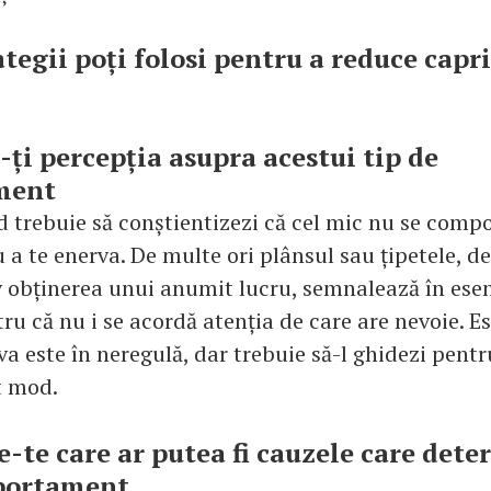
ategii poți folosi pentru a reduce capri
-ți percepția asupra acestui tip de
ment
d trebuie să conștientizezi că cel mic nu se compo
 a te enerva. De multe ori plânsul sau țipetele, d
v obținerea unui anumit lucru, semnalează în esen
ru că nu i se acordă atenția de care are nevoie. Est
a este în neregulă, dar trebuie să-l ghidezi pentr
t mod.
e-te care ar putea fi cauzele care det
portament