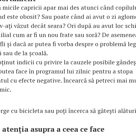
 micile capricii apar mai des atunci când copilulu
d este obosit? Sau poate când ai avut o zi aglom
u v-ați văzut decât seara? Ori după au avut loc sc
ilial cum ar fi un nou frate sau soră? De asemenea
afli și dacă ar putea fi vorba despre o problemă leg
ă sau de la școală.
ținut indicii cu privire la cauzele posibile gândeș
putea face în programul lui zilnic pentru a stopa
l cu efecte negative. Încearcă să petreci mai m
 mic.
erge cu bicicleta sau poți încerca să gătești alături
i atenția asupra a ceea ce face