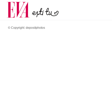
și 60 de ani. De ce te t
Carieră
pe măsură ce înaintez
Actualitate
© Copyright: depositphotos