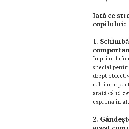
Iată ce str
copilului:
1. Schimbă
comporta
În primul rân
special pentru
drept obiecti
celui mic pent
arată când cev
exprima în al
2. Gândeșt
acest com