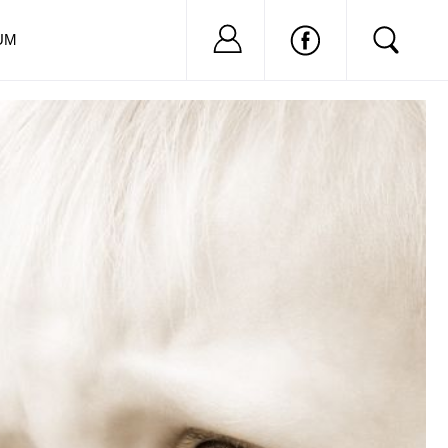
Nu ai cont?
Inregistreaza-
UM