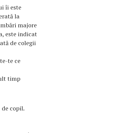
i îi este
erată la
himbări majore
, este indicat
ată de colegii
te-te ce
ult timp
 de copil.