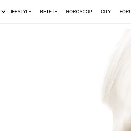
rezești mai des
Cât durează, cum te pregătești și cât
i în vârstă
de dureroasă este investigația
LIFESTYLE
RETETE
HOROSCOP
CITY
FOR