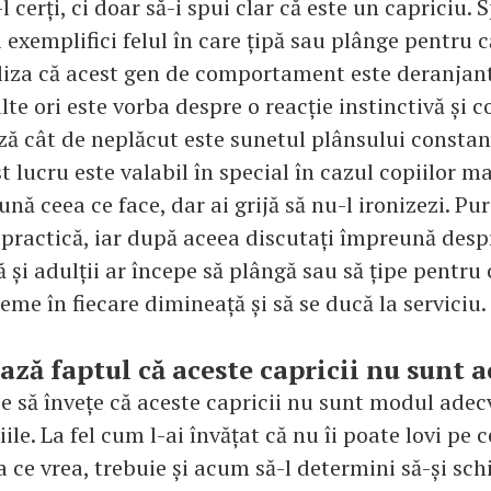
 cerți, ci doar să-i spui clar că este un capriciu. Sp
exemplifici felul în care țipă sau plânge pentru că
aliza că acest gen de comportament este deranjan
lte ori este vorba despre o reacție instinctivă și c
ză cât de neplăcut este sunetul plânsului constan
st lucru este valabil în special în cazul copiilor m
nă ceea ce face, dar ai grijă să nu-l ironizezi. Pur
practică, iar după aceea discutați împreună despr
și adulții ar începe să plângă sau să țipe pentru 
eme în fiecare dimineață și să se ducă la serviciu.
iază faptul că aceste capricii nu sunt 
e să învețe că aceste capricii nu sunt modul adec
le. La fel cum l-ai învățat că nu îi poate lovi pe c
a ce vrea, trebuie și acum să-l determini să-și s