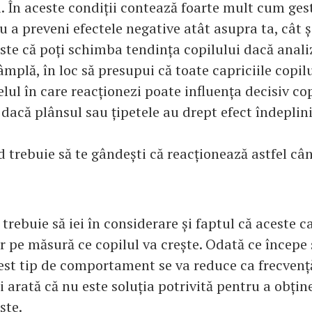
i. În aceste condiții contează foarte mult cum ges
u a preveni efectele negative atât asupra ta, cât ș
ste că poți schimba tendința copilului dacă anali
âmplă, în loc să presupui că toate capriciile copil
lul în care reacționezi poate influența decisiv co
 dacă plânsul sau țipetele au drept efect îndeplin
 trebuie să te gândești că reacționează astfel cân
rebuie să iei în considerare și faptul că aceste ca
r pe măsură ce copilul va crește. Odată ce începe 
est tip de comportament se va reduce ca frecvenț
îi arată că nu este soluția potrivită pentru a obțin
ște.