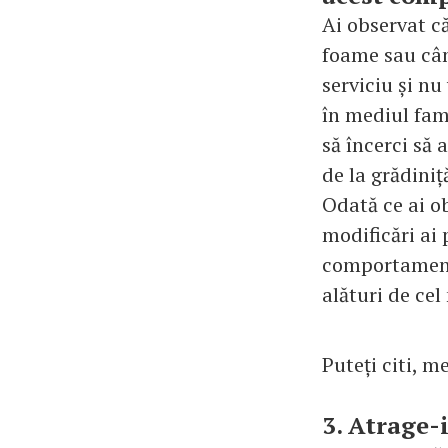
Ai observat că
foame sau cân
serviciu și n
în mediul fam
să încerci să 
de la grădiniț
Odată ce ai ob
modificări ai 
comportamentu
alături de cel
Puteți citi, m
3. Atrage-