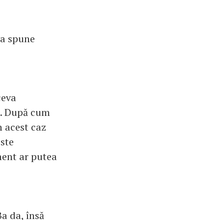
va spune
ceva
ie. După cum
în acest caz
Este
ment ar putea
a da, însă