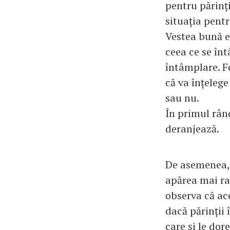
pentru părinț
situația pentr
Vestea bună e
ceea ce se înt
întâmplare. Fe
că va înțelege
sau nu.
În primul rând
deranjează.
De asemenea, t
apărea mai ra
observa că ac
dacă părinții 
care și le dore