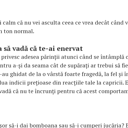
și calm că nu vei asculta ceea ce vrea decât când 
un ton normal.
a să vadă că te-ai enervat
i privesc adesea părinții atunci când se întâmplă 
ntru a-și da seama cât de supărați ar trebui să f
l-au ghidat de la o vârstă foarte fragedă, la fel și 
ua indicii prețioase din reacțiile tale la capricii. 
vadă că nu te încrunți pentru că acest comporta
ușor să-i dai bomboana sau să-i cumperi jucăria? B