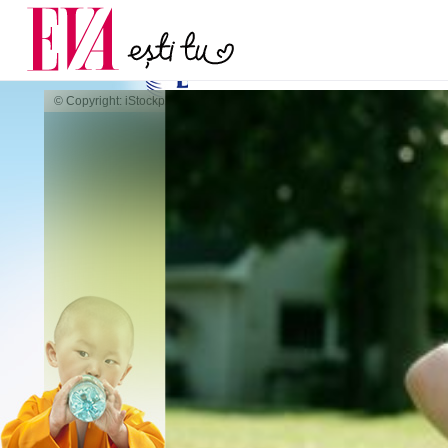
și 60 de ani. De ce te t
Carieră
pe măsură ce înaintez
Actualitate
© Copyright: iStockphoto