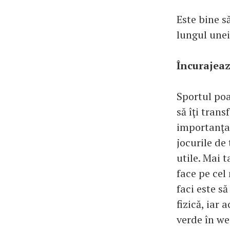
Este bine s
lungul unei
Încurajează
Sportul poa
să îţi trans
importanţa 
jocurile de 
utile. Mai t
face pe cel
faci este să
fizică, iar 
verde în we