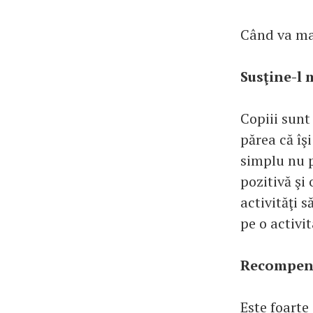
Când va mai
Susţine-l 
Copiii sunt
părea că îşi
simplu nu po
pozitivă şi 
activităţi s
pe o activi
Recompens
Este foarte