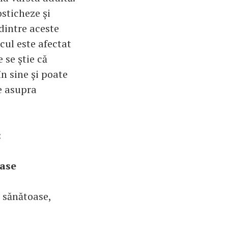
sticheze şi
 dintre aceste
icul este afectat
 se ştie că
n sine şi poate
re asupra
:
oase
i sănătoase,