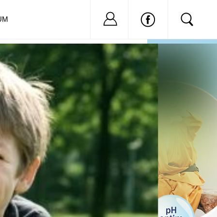
Nu ai cont?
Inregistreaza-
UM