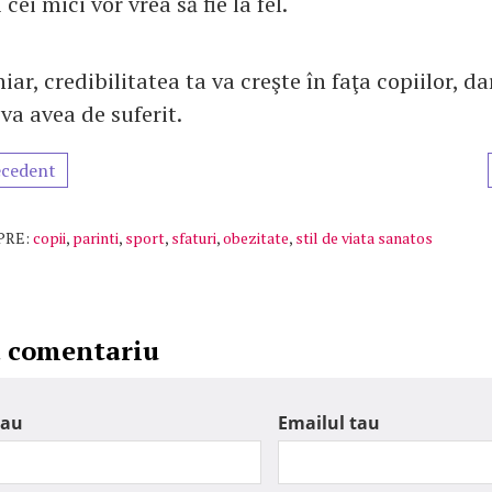
 cei mici vor vrea să fie la fel.
iar, credibilitatea ta va creşte în faţa copiilor, d
 va avea de suferit.
ecedent
PRE:
copii
,
parinti
,
sport
,
sfaturi
,
obezitate
,
stil de viata sanatos
a comentariu
tau
Emailul tau