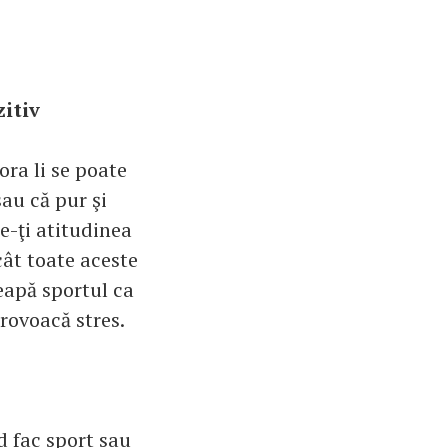
zitiv
ora li se poate
sau că pur şi
ne-ţi atitudinea
ncât toate aceste
ceapă sportul ca
provoacă stres.
d fac sport sau