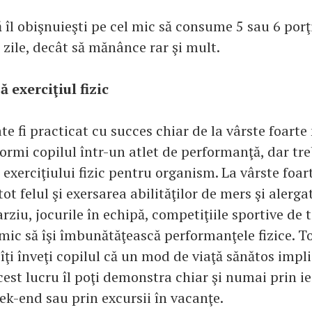
ă îl obişnuieşti pe cel mic să consume 5 sau 6 porţ
 zile, decât să mănânce rar şi mult.
 exerciţiul fizic
te fi practicat cu succes chiar de la vârste foarte
formi copilul într-un atlet de performanţă, dar treb
exerciţiului fizic pentru organism. La vârste foar
tot felul şi exersarea abilităţilor de mers şi alerg
arziu, jocurile în echipă, competiţiile sportive de to
 mic să îşi îmbunătăţească performanţele fizice. To
 îţi înveţi copilul că un mod de viaţă sănătos impli
acest lucru îl poţi demonstra chiar şi numai prin ie
ek-end sau prin excursii în vacanţe.