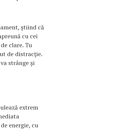
rtament, ştiind că
 împreună cu cei
 de clare. Tu
ut de distracţie.
va strânge şi
mulează extrem
imediata
i de energie, cu