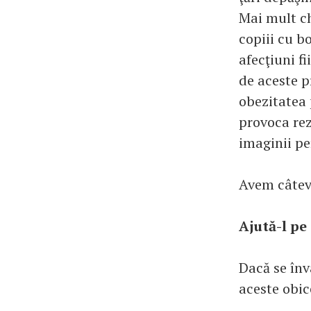
Mai mult ch
copiii cu b
afecţiuni fi
de aceste p
obezitatea 
provoca rez
imaginii pe
Avem câteva 
Ajută-l pe
Dacă se înv
aceste obic