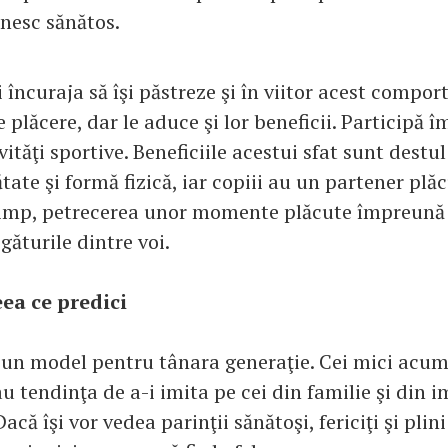
nesc sănătos.
ei încuraja să îşi păstreze şi în viitor acest compo
ţie plăcere, dar le aduce şi lor beneficii. Participă
vităţi sportive. Beneficiile acestui sfat sunt destul
tate şi formă fizică, iar copiii au un partener plăc
timp, petrecerea unor momente plăcute împreună 
găturile dintre voi.
eea ce predici
u un model pentru tânara generaţie. Cei mici acu
au tendinţa de a-i imita pe cei din familie şi din 
acă îşi vor vedea parinţii sănătoşi, fericiţi şi plin