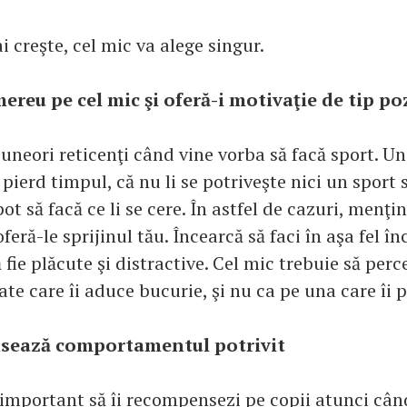
 creşte, cel mic va alege singur.
mereu pe cel mic şi oferă-i motivaţie de tip po
 uneori reticenţi când vine vorba să facă sport. Un
 pierd timpul, că nu li se potriveşte nici un sport 
t să facă ce li se cere. În astfel de cazuri, menţi
oferă-le sprijinul tău. Încearcă să faci în aşa fel î
ă fie plăcute şi distractive. Cel mic trebuie să per
tate care îi aduce bucurie, şi nu ca pe una care îi 
ează comportamentul potrivit
 important să îi recompensezi pe copii atunci cân