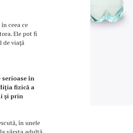
 în ceea ce
ora. Ele pot fi
l de viaţă
 serioase în
iţia fizică a
i şi prin
escută, în unele
la vârsta adultă.