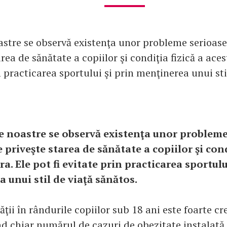
oastre se observă existenţa unor probleme serioase
rea de sănătate a copiilor şi condiţia fizică a acest
n practicarea sportului şi prin menţinerea unui sti
le noastre se observă existenţa unor probleme
e priveşte starea de sănătate a copiilor şi cond
ra. Ele pot fi evitate prin practicarea sportulu
 unui stil de viaţă sănătos.
ăţii în rândurile copiilor sub 18 ani este foarte cr
nd chiar numărul de cazuri de obezitate instalată 