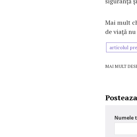
siguranţă şi
Mai mult ch
de viaţă nu
articolul pr
MAI MULT DES
Posteaz
Numele 