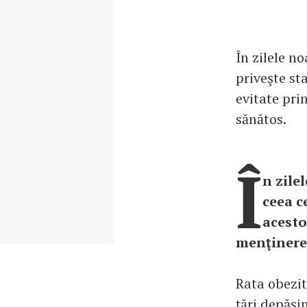
În zilele n
priveşte sta
evitate pri
sănătos.
Î
n zile
ceea c
acesto
menţinerea
Rata obezit
ţări depăşi