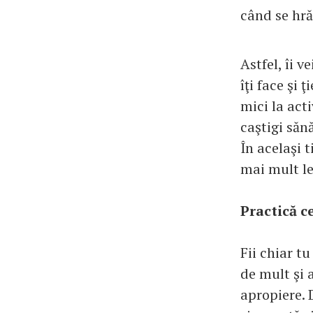
când se hră
Astfel, îi v
îţi face şi 
mici la acti
caştigi sănă
În acelaşi 
mai mult le
Practică c
Fii chiar t
de mult şi 
apropiere. D