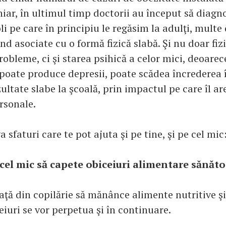
iar, în ultimul timp doctorii au început să diagno
oli pe care în principiu le regăsim la adulţi, multe
ind asociate cu o formă fizică slabă. Şi nu doar fiz
robleme, ci şi starea psihică a celor mici, deoarece
poate produce depresii, poate scădea încrederea î
ultate slabe la şcoală, prin impactul pe care îl a
rsonale.
sfaturi care te pot ajuta şi pe tine, şi pe cel mic
 cel mic să capete obiceiuri alimentare sănăt
aţă din copilărie să mănânce alimente nutritive ş
eiuri se vor perpetua şi în continuare.