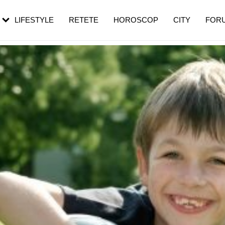
rezești mai des
Cât durează, cum te pregătești și cât
i în vârstă
de dureroasă este investigația
LIFESTYLE
RETETE
HOROSCOP
CITY
FOR