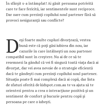
În sfârșit s-a întâmplat! Ai găsit persoana potrivită
care te face fericită, iar sentimentele sunt reciproce.
Dar oare cum prezinți copilului noul partener fără să
provoci nesiguranță sau conflicte?
D
eși foarte multe cupluri divorțează, vestea
bună este că poți găsi iubirea din nou, iar
cazurile în care întâlnești un nou partener
compatibil sunt în creștere. Nu ai de ce să te
resemnezi la gândul că vei fi singură toată viața dacă ai
divorțat, dar vei avea nevoie de o strategie eficientă
dacă te gândești cum prezinți copilului noul partener.
Situația poate fi mai complexă dacă ai copii, dar lista
de sfaturi oferită de kidspot.com.au te va ajuta să te
orientezi pentru a crea o interacțiune pozitivă și un
sentiment de confort și bucurie pentru copii și
persoana pe care o iubești.