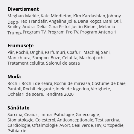
Divertisment
Meghan Markle
Kate Middleton
Kim Kardashian
Johnny
,
,
,
Teo Trandafir
Angelina Jolie
Dana Rogoz
Dani Otil
Depp
,
,
,
,
,
Smiley
Andra
Delia
Gina Pistol
Justin Bieber
Melania
,
,
,
,
,
Program TV
Program Pro TV
Program Antena 1
Trump
,
,
,
Frumuseţe
Păr
Rochii
Unghii
Parfumuri
Coafuri
Machiaj
Sani
,
,
,
,
,
,
,
Manichiura
Sampon
Buze
Celulita
Machiaj ochi
,
,
,
,
,
Tratament celulita
Salonul de acasa
,
Modă
Rochii
Rochii de seara
Rochii de mireasa
Costume de baie
,
,
,
,
Pantofi
Rochii elegante
Inele de logodna
Verighete
,
,
,
,
Ochelari de soare
Tendinte 2020
,
Sănătate
Sarcina
Ceaiuri
Inima
Psihologie
Ginecologie
,
,
,
,
,
Stomatologie
Colesterol
Anticonceptionale
Test sarcina
,
,
,
,
Cardiologie
Oftalmologie
Avort
Ceai verde
HIV
Ortopedie
,
,
,
,
,
,
Psihiatrie