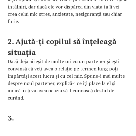
întâlniri, dar dacă ele vor dispărea din viața ta îi vei
crea celui mic stres, anxietate, nesiguranță sau chiar
furie.
2. Ajută-ți copilul să înțeleagă
situația
Dacă deja ai ieșit de multe ori cu un partener și ești
convinsă că veți avea o relație pe termen lung poți
împărtăși acest lucru și cu cel mic. Spune-i mai multe
despre noul partener, explică-i ce îți place la el și
indică-i că va avea ocazia să-l cunoască destul de
curând.
3.