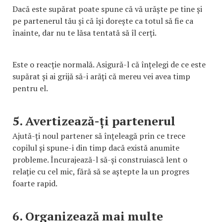
Dacă este supărat poate spune că vă urăște pe tine și
pe partenerul tău și că își dorește ca totul să fie ca
înainte, dar nu te lăsa tentată să îl cerți.
Este o reacție normală. Asigură-l că înțelegi de ce este
supărat și ai grijă să-i arăți că mereu vei avea timp
pentru el.
5. Avertizează-ți partenerul
Ajută-ți noul partener să înțeleagă prin ce trece
copilul și spune-i din timp dacă există anumite
probleme. Încurajează-l să-și construiască lent o
relație cu cel mic, fără să se aștepte la un progres
foarte rapid.
6. Organizează mai multe