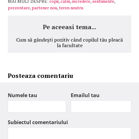
MAI MULT DESPRE:
copii
,
calm
,
incredere
,
sentimente
,
prezentare
,
partener nou
,
teren neutru
Pe aceeasi tema...
Cum să gândești pozitiv când copilul tău pleacă
la facultate
Posteaza comentariu
Numele tau
Emailul tau
Subiectul comentariului