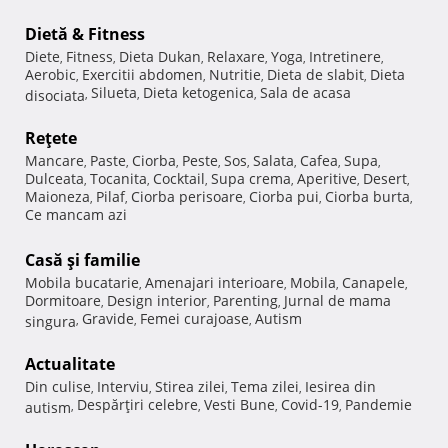
Dietă & Fitness
Diete
Fitness
Dieta Dukan
Relaxare
Yoga
Intretinere
,
,
,
,
,
,
Aerobic
Exercitii abdomen
Nutritie
Dieta de slabit
Dieta
,
,
,
,
Silueta
Dieta ketogenica
Sala de acasa
disociata
,
,
,
Reţete
Mancare
Paste
Ciorba
Peste
Sos
Salata
Cafea
Supa
,
,
,
,
,
,
,
,
Dulceata
Tocanita
Cocktail
Supa crema
Aperitive
Desert
,
,
,
,
,
,
Maioneza
Pilaf
Ciorba perisoare
Ciorba pui
Ciorba burta
,
,
,
,
,
Ce mancam azi
Casă şi familie
Mobila bucatarie
Amenajari interioare
Mobila
Canapele
,
,
,
,
Dormitoare
Design interior
Parenting
Jurnal de mama
,
,
,
Gravide
Femei curajoase
Autism
singura
,
,
,
Actualitate
Din culise
Interviu
Stirea zilei
Tema zilei
Iesirea din
,
,
,
,
Despărţiri celebre
Vesti Bune
Covid-19
Pandemie
autism
,
,
,
,