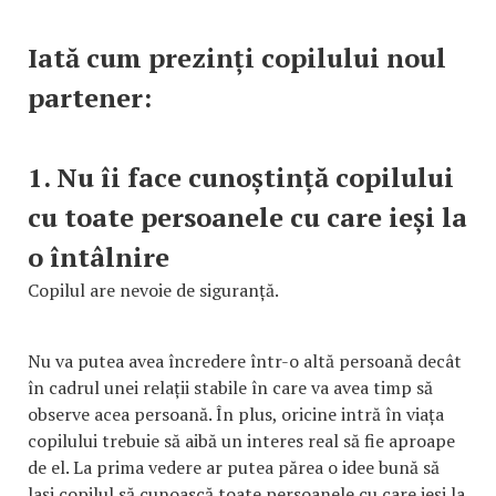
Iată cum prezinți copilului noul
partener:
1. Nu îi face cunoștință copilului
cu toate persoanele cu care ieși la
o întâlnire
Copilul are nevoie de siguranță.
Nu va putea avea încredere într-o altă persoană decât
în cadrul unei relații stabile în care va avea timp să
observe acea persoană. În plus, oricine intră în viața
copilului trebuie să aibă un interes real să fie aproape
de el. La prima vedere ar putea părea o idee bună să
lași copilul să cunoască toate persoanele cu care ieși la