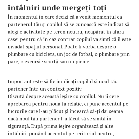
întâlniri unde mergeți toți
În momentul în care decizi că a venit momentul ca
partenerul tău și copilul să se cunoască este indicat să
alegi o activitate pe teren neutru, neapărat în afara
casei pentru că în caz contrar copilul va simți că îi este
invadat spațiul personal. Poate fi vorba despre o
plimbare cu bicicleta, un joc de fotbal, o plimbare prin
parc, o excursie scurtă sau un picnic.
Important este să fie implicați copilul și noul tău
partener într-un context pozitiv.
Discută despre această ieșire cu copilul. Nu îi cere
aprobarea pentru noua ta relație, ci pune accentul pe
lucrurile care i-au plăcut și încearcă să-ți dai seama
dacă noul tău partener l-a făcut să se simtă în
siguranță. După prima ieșire organizează și alte
întâlniri, punând accentul pe teritoriul neutru,