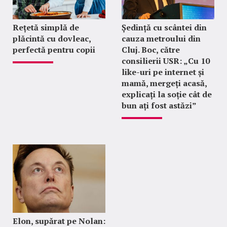
Rețetă simplă de
Ședință cu scântei din
plăcintă cu dovleac,
cauza metroului din
perfectă pentru copii
Cluj. Boc, către
consilierii USR: „Cu 10
like-uri pe internet și
mamă, mergeți acasă,
explicați la soție cât de
bun ați fost astăzi”
Elon, supărat pe Nolan: