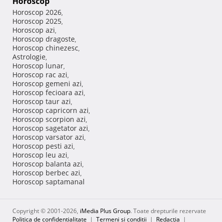
Horoscop
Horoscop 2026
,
Horoscop 2025
,
Horoscop azi
,
Horoscop dragoste
,
Horoscop chinezesc
,
Astrologie
,
Horoscop lunar
,
Horoscop rac azi
,
Horoscop gemeni azi
,
Horoscop fecioara azi
,
Horoscop taur azi
,
Horoscop capricorn azi
,
Horoscop scorpion azi
,
Horoscop sagetator azi
,
Horoscop varsator azi
,
Horoscop pesti azi
,
Horoscop leu azi
,
Horoscop balanta azi
,
Horoscop berbec azi
,
Horoscop saptamanal
Copyright © 2001-2026,
iMedia Plus Group
. Toate drepturile rezervate
Politica de confidențialitate
|
Termeni si conditii
|
Redacţia
|