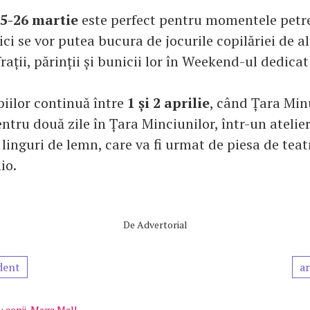
5-26 martie
este perfect pentru momentele petr
ici se vor putea bucura de jocurile copilăriei de a
ații, părinții și bunicii lor în Weekend-ul dedicat 
piilor continuă între
1 și 2 aprilie
, când Țara Min
tru două zile în Țara Minciunilor, într-un atelier
 linguri de lemn, care va fi urmat de piesa de tea
io.
De
Advertorial
dent
ar
:
copii
,
Mega Mall