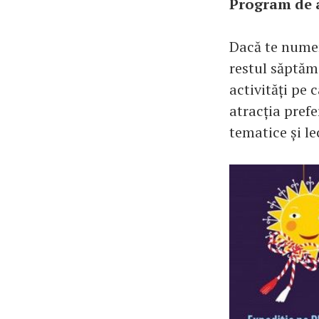
Program de a
Dacă te numer
restul săptăm
activități pe 
atracția prefe
tematice și le