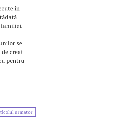
ecute în
ltădată
familiei.
unilor se
 de creat
tru pentru
ticolul urmator