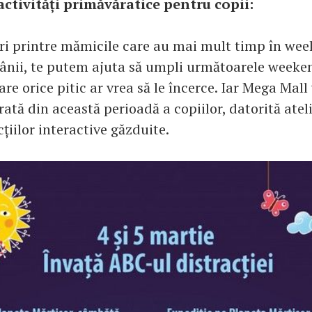
ctivități primăvăratice pentru copii:
i printre mămicile care au mai mult timp în wee
ânii, te putem ajuta să umpli următoarele weeke
care orice pitic ar vrea să le încerce. Iar Mega Mall
rată din această perioadă a copiilor, datorită atel
cțiilor interactive găzduite.