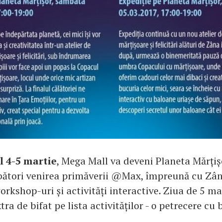
 4-5 martie
, Mega Mall va deveni Planeta Mărțiș
rbători venirea primăverii @Max, împreună cu Zân
rkshop-uri și activități interactive. Ziua de 5 mar
xtra de bifat pe lista activităților - o petrecere cu