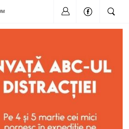
Nu ai cont?
Inregistreaza-
UM