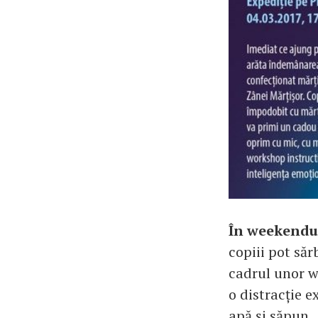
În weekendul
copiii pot să
cadrul unor wo
o distracție e
apă și săpun.