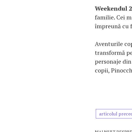
Weekendul 2
familie. Cei m
împreună cu fr
Aventurile co
transformă pen
personaje din
copii, Pinocch
articolul prece
MAI MULT DESPRE