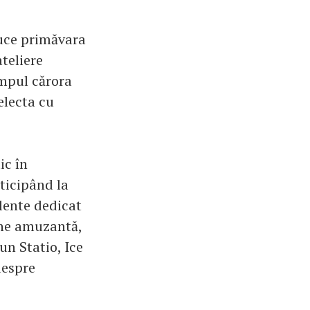
duce primăvara
teliere
impul cărora
electa cu
ic în
ticipând la
alente dedicat
ine amuzantă,
un Statio, Ice
despre