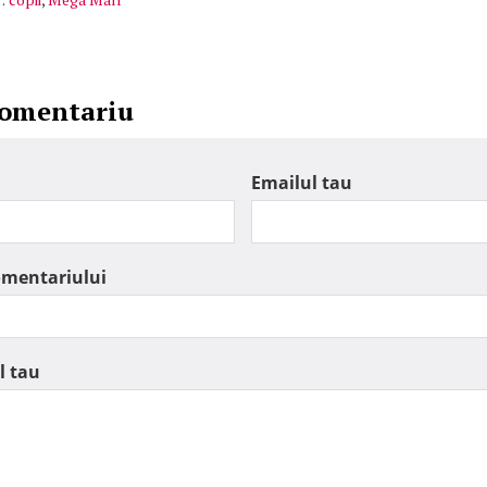
comentariu
Emailul tau
omentariului
l tau