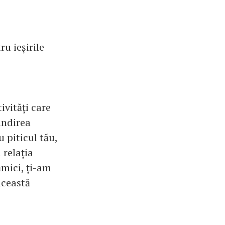
u ieșirile
ivități care
gândirea
 piticul tău,
 relația
ămici, ți-am
această