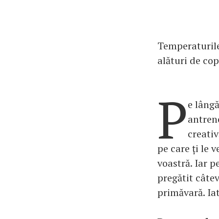
Temperaturile
alături de cop
P
e lângă
antrene
creativ
pe care ți le 
voastră. Iar 
pregătit câtev
primăvară. Ia