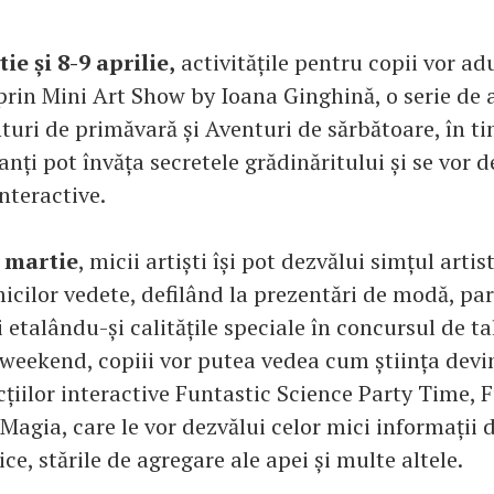
ie și 8-9 aprilie,
activitățile pentru copii vor a
prin Mini Art Show by Ioana Ginghină, o serie de a
nturi de primăvară și Aventuri de sărbătoare, în t
anți pot învăța secretele grădinăritului și se vor d
nteractive.
9 martie
, micii artiști își pot dezvălui simțul artist
cilor vedete, defilând la prezentări de modă, par
i etalându-și calitățile speciale în concursul de t
și weekend, copiii vor putea vedea cum știința dev
cțiilor interactive Funtastic Science Party Time, F
Magia, care le vor dezvălui celor mici informații 
ice, stările de agregare ale apei și multe altele.