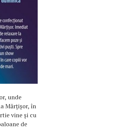
or, unde
a Mărțișor, în
tie vine și cu
 baloane de