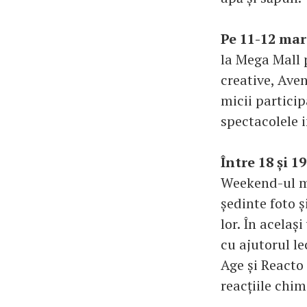
Pe 11-12 mart
la Mega Mall 
creative, Ave
micii particip
spectacolele i
Între 18 și 1
Weekend-ul mi
ședinte foto ș
lor. În acela
cu ajutorul le
Age și Reacto 
reacțiile chim