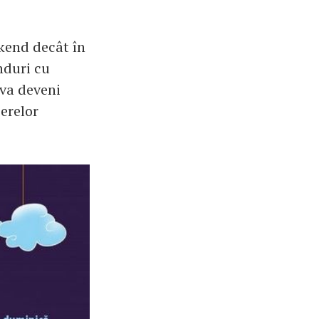
kend decât în
nduri cu
 va deveni
ierelor