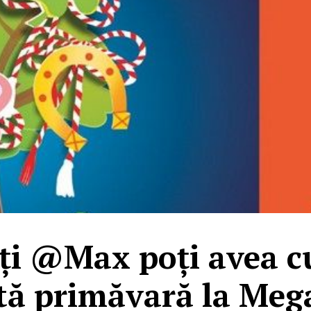
ăți @Max poți avea cu
tă primăvară la Meg