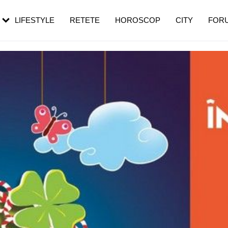
rezești mai des
Cât durează, cum te pregătești și cât
i în vârstă
de dureroasă este investigația
LIFESTYLE
RETETE
HOROSCOP
CITY
FOR