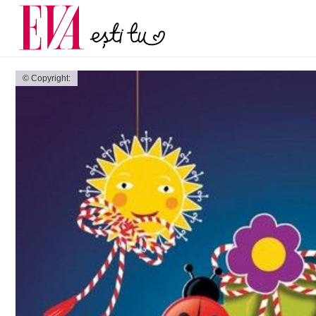
și 60 de ani. De ce te t
Carieră
pe măsură ce înaintez
Actualitate
© Copyright: