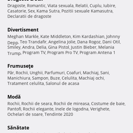
Dragoste
Romantic
Viata sexuala
Relatii
Cuplu
Iubire
,
,
,
,
,
,
Casatorie
Sex
Kama Sutra
Pozitii sexuale Kamasutra
,
,
,
,
Declaratii de dragoste
Divertisment
Meghan Markle
Kate Middleton
Kim Kardashian
Johnny
,
,
,
Teo Trandafir
Angelina Jolie
Dana Rogoz
Dani Otil
Depp
,
,
,
,
,
Smiley
Andra
Delia
Gina Pistol
Justin Bieber
Melania
,
,
,
,
,
Program TV
Program Pro TV
Program Antena 1
Trump
,
,
,
Frumuseţe
Păr
Rochii
Unghii
Parfumuri
Coafuri
Machiaj
Sani
,
,
,
,
,
,
,
Manichiura
Sampon
Buze
Celulita
Machiaj ochi
,
,
,
,
,
Tratament celulita
Salonul de acasa
,
Modă
Rochii
Rochii de seara
Rochii de mireasa
Costume de baie
,
,
,
,
Pantofi
Rochii elegante
Inele de logodna
Verighete
,
,
,
,
Ochelari de soare
Tendinte 2020
,
Sănătate