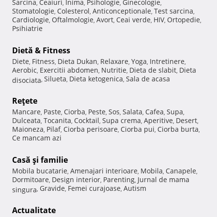
Sarcina
Ceaiuri
Inima
Psihologie
Ginecologie
,
,
,
,
,
Stomatologie
Colesterol
Anticonceptionale
Test sarcina
,
,
,
,
Cardiologie
Oftalmologie
Avort
Ceai verde
HIV
Ortopedie
,
,
,
,
,
,
Psihiatrie
Dietă & Fitness
Diete
Fitness
Dieta Dukan
Relaxare
Yoga
Intretinere
,
,
,
,
,
,
Aerobic
Exercitii abdomen
Nutritie
Dieta de slabit
Dieta
,
,
,
,
Silueta
Dieta ketogenica
Sala de acasa
disociata
,
,
,
Reţete
Mancare
Paste
Ciorba
Peste
Sos
Salata
Cafea
Supa
,
,
,
,
,
,
,
,
Dulceata
Tocanita
Cocktail
Supa crema
Aperitive
Desert
,
,
,
,
,
,
Maioneza
Pilaf
Ciorba perisoare
Ciorba pui
Ciorba burta
,
,
,
,
,
Ce mancam azi
Casă şi familie
Mobila bucatarie
Amenajari interioare
Mobila
Canapele
,
,
,
,
Dormitoare
Design interior
Parenting
Jurnal de mama
,
,
,
Gravide
Femei curajoase
Autism
singura
,
,
,
Actualitate