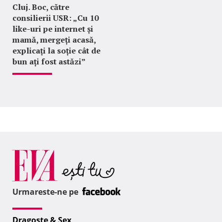
Cluj. Boc, către
consilierii USR: „Cu 10
like-uri pe internet și
mamă, mergeți acasă,
explicați la soție cât de
bun ați fost astăzi”
Urmareste-ne pe
Dragoste & Sex