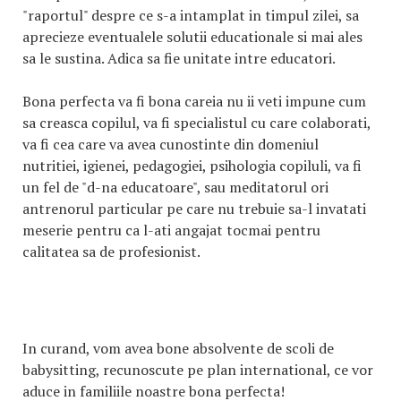
"raportul" despre ce s-a intamplat in timpul zilei, sa
aprecieze eventualele solutii educationale si mai ales
sa le sustina. Adica sa fie unitate intre educatori.
Bona perfecta va fi bona careia nu ii veti impune cum
sa creasca copilul, va fi specialistul cu care colaborati,
va fi cea care va avea cunostinte din domeniul
nutritiei, igienei, pedagogiei, psihologia copiluli, va fi
un fel de "d-na educatoare", sau meditatorul ori
antrenorul particular pe care nu trebuie sa-l invatati
meserie pentru ca l-ati angajat tocmai pentru
calitatea sa de profesionist.
In curand, vom avea bone absolvente de scoli de
babysitting, recunoscute pe plan international, ce vor
aduce in familiile noastre bona perfecta!