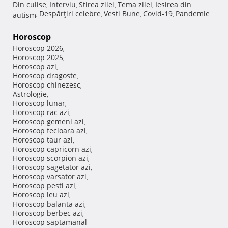
Din culise
Interviu
Stirea zilei
Tema zilei
Iesirea din
,
,
,
,
Despărţiri celebre
Vesti Bune
Covid-19
Pandemie
autism
,
,
,
,
Horoscop
Horoscop 2026
,
Horoscop 2025
,
Horoscop azi
,
Horoscop dragoste
,
Horoscop chinezesc
,
Astrologie
,
Horoscop lunar
,
Horoscop rac azi
,
Horoscop gemeni azi
,
Horoscop fecioara azi
,
Horoscop taur azi
,
Horoscop capricorn azi
,
Horoscop scorpion azi
,
Horoscop sagetator azi
,
Horoscop varsator azi
,
Horoscop pesti azi
,
Horoscop leu azi
,
Horoscop balanta azi
,
Horoscop berbec azi
,
Horoscop saptamanal