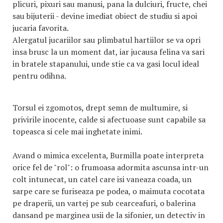
plicuri, pixuri sau manusi, pana la dulciuri, fructe, chei
sau bijuterii - devine imediat obiect de studiu si apoi
jucaria favorita.
Alergatul jucariilor sau plimbatul hartiilor se va opri
insa brusc la un moment dat, iar jucausa felina va sari
in bratele stapanului, unde stie ca va gasi locul ideal
pentru odihna.
Torsul ei zgomotos, drept semn de multumire, si
privirile inocente, calde si afectuoase sunt capabile sa
topeasca si cele mai inghetate inimi.
Avand o mimica excelenta, Burmilla poate interpreta
orice fel de "rol": o frumoasa adormita ascunsa intr-un
colt intunecat, un catel care isi vaneaza coada, un
sarpe care se furiseaza pe podea, o maimuta cocotata
pe draperii, un vartej pe sub cearceafuri, o balerina
dansand pe marginea usii de la sifonier, un detectiv in