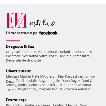
Urmareste-ne pe
Dragoste & Sex
Dragoste
Romantic
Viata sexuala
Relatii
Cuplu
Iubire
,
,
,
,
,
,
Casatorie
Sex
Kama Sutra
Pozitii sexuale Kamasutra
,
,
,
,
Declaratii de dragoste
Divertisment
Meghan Markle
Kate Middleton
Kim Kardashian
Johnny
,
,
,
Teo Trandafir
Angelina Jolie
Dana Rogoz
Dani Otil
Depp
,
,
,
,
,
Smiley
Andra
Delia
Gina Pistol
Justin Bieber
Melania
,
,
,
,
,
Program TV
Program Pro TV
Program Antena 1
Trump
,
,
,
Frumuseţe
Păr
Rochii
Unghii
Parfumuri
Coafuri
Machiaj
Sani
,
,
,
,
,
,
,