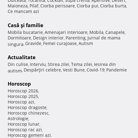
Dulceata
Tocanita
Cocktail
Supa crema
Aperitive
Desert
,
,
,
,
,
,
Maioneza
Pilaf
Ciorba perisoare
Ciorba pui
Ciorba burta
,
,
,
,
,
Ce mancam azi
Casă şi familie
Mobila bucatarie
Amenajari interioare
Mobila
Canapele
,
,
,
,
Dormitoare
Design interior
Parenting
Jurnal de mama
,
,
,
Gravide
Femei curajoase
Autism
singura
,
,
,
Actualitate
Din culise
Interviu
Stirea zilei
Tema zilei
Iesirea din
,
,
,
,
Despărţiri celebre
Vesti Bune
Covid-19
Pandemie
autism
,
,
,
,
Horoscop
Horoscop 2026
,
Horoscop 2025
,
Horoscop azi
,
Horoscop dragoste
,
Horoscop chinezesc
,
Astrologie
,
Horoscop lunar
,
Horoscop rac azi
,
Horoscop gemeni azi
,