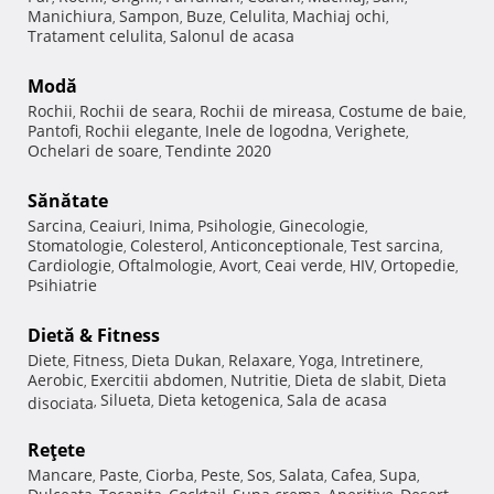
Manichiura
Sampon
Buze
Celulita
Machiaj ochi
,
,
,
,
,
Tratament celulita
Salonul de acasa
,
Modă
Rochii
Rochii de seara
Rochii de mireasa
Costume de baie
,
,
,
,
Pantofi
Rochii elegante
Inele de logodna
Verighete
,
,
,
,
Ochelari de soare
Tendinte 2020
,
Sănătate
Sarcina
Ceaiuri
Inima
Psihologie
Ginecologie
,
,
,
,
,
Stomatologie
Colesterol
Anticonceptionale
Test sarcina
,
,
,
,
Cardiologie
Oftalmologie
Avort
Ceai verde
HIV
Ortopedie
,
,
,
,
,
,
Psihiatrie
Dietă & Fitness
Diete
Fitness
Dieta Dukan
Relaxare
Yoga
Intretinere
,
,
,
,
,
,
Aerobic
Exercitii abdomen
Nutritie
Dieta de slabit
Dieta
,
,
,
,
Silueta
Dieta ketogenica
Sala de acasa
disociata
,
,
,
Reţete
Mancare
Paste
Ciorba
Peste
Sos
Salata
Cafea
Supa
,
,
,
,
,
,
,
,