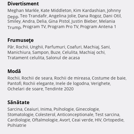
Divertisment
Meghan Markle
Kate Middleton
Kim Kardashian
Johnny
,
,
,
Teo Trandafir
Angelina Jolie
Dana Rogoz
Dani Otil
Depp
,
,
,
,
,
Smiley
Andra
Delia
Gina Pistol
Justin Bieber
Melania
,
,
,
,
,
Program TV
Program Pro TV
Program Antena 1
Trump
,
,
,
Frumuseţe
Păr
Rochii
Unghii
Parfumuri
Coafuri
Machiaj
Sani
,
,
,
,
,
,
,
Manichiura
Sampon
Buze
Celulita
Machiaj ochi
,
,
,
,
,
Tratament celulita
Salonul de acasa
,
Modă
Rochii
Rochii de seara
Rochii de mireasa
Costume de baie
,
,
,
,
Pantofi
Rochii elegante
Inele de logodna
Verighete
,
,
,
,
Ochelari de soare
Tendinte 2020
,
Sănătate
Sarcina
Ceaiuri
Inima
Psihologie
Ginecologie
,
,
,
,
,
Stomatologie
Colesterol
Anticonceptionale
Test sarcina
,
,
,
,
Cardiologie
Oftalmologie
Avort
Ceai verde
HIV
Ortopedie
,
,
,
,
,
,
Psihiatrie