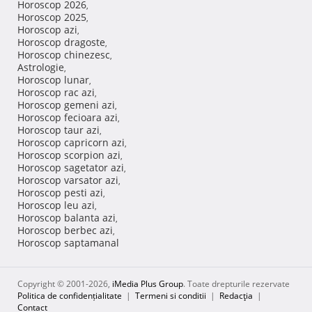
Horoscop 2026
,
Horoscop 2025
,
Horoscop azi
,
Horoscop dragoste
,
Horoscop chinezesc
,
Astrologie
,
Horoscop lunar
,
Horoscop rac azi
,
Horoscop gemeni azi
,
Horoscop fecioara azi
,
Horoscop taur azi
,
Horoscop capricorn azi
,
Horoscop scorpion azi
,
Horoscop sagetator azi
,
Horoscop varsator azi
,
Horoscop pesti azi
,
Horoscop leu azi
,
Horoscop balanta azi
,
Horoscop berbec azi
,
Horoscop saptamanal
Copyright © 2001-2026,
iMedia Plus Group
. Toate drepturile rezervate
Politica de confidențialitate
|
Termeni si conditii
|
Redacţia
|
Contact