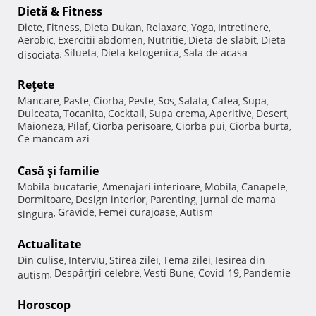
Dietă & Fitness
Diete
Fitness
Dieta Dukan
Relaxare
Yoga
Intretinere
,
,
,
,
,
,
Aerobic
Exercitii abdomen
Nutritie
Dieta de slabit
Dieta
,
,
,
,
Silueta
Dieta ketogenica
Sala de acasa
disociata
,
,
,
Reţete
Mancare
Paste
Ciorba
Peste
Sos
Salata
Cafea
Supa
,
,
,
,
,
,
,
,
Dulceata
Tocanita
Cocktail
Supa crema
Aperitive
Desert
,
,
,
,
,
,
Maioneza
Pilaf
Ciorba perisoare
Ciorba pui
Ciorba burta
,
,
,
,
,
Ce mancam azi
Casă şi familie
Mobila bucatarie
Amenajari interioare
Mobila
Canapele
,
,
,
,
Dormitoare
Design interior
Parenting
Jurnal de mama
,
,
,
Gravide
Femei curajoase
Autism
singura
,
,
,
Actualitate
Din culise
Interviu
Stirea zilei
Tema zilei
Iesirea din
,
,
,
,
Despărţiri celebre
Vesti Bune
Covid-19
Pandemie
autism
,
,
,
,
Horoscop