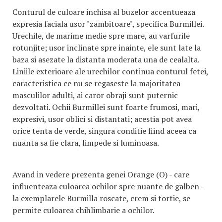
Conturul de culoare inchisa al buzelor accentueaza
expresia faciala usor "zambitoare", specifica Burmillei.
Urechile, de marime medie spre mare, au varfurile
rotunjite; usor inclinate spre inainte, ele sunt late la
baza si asezate la distanta moderata una de cealalta.
Liniile exterioare ale urechilor continua conturul fetei,
caracteristica ce nu se regaseste la majoritatea
masculilor adulti, ai caror obraji sunt puternic
dezvoltati. Ochii Burmillei sunt foarte frumosi, mari,
expresivi, usor oblici si distantati; acestia pot avea
orice tenta de verde, singura conditie fiind aceea ca
nuanta sa fie clara, limpede si luminoasa.
Avand in vedere prezenta genei Orange (O) - care
influenteaza culoarea ochilor spre nuante de galben -
la exemplarele Burmilla roscate, crem si tortie, se
permite culoarea chihlimbarie a ochilor.