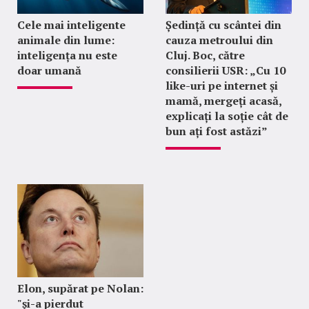
Cele mai inteligente
Ședință cu scântei din
animale din lume:
cauza metroului din
inteligența nu este
Cluj. Boc, către
doar umană
consilierii USR: „Cu 10
like-uri pe internet și
mamă, mergeți acasă,
explicați la soție cât de
bun ați fost astăzi”
Elon, supărat pe Nolan:
"şi-a pierdut