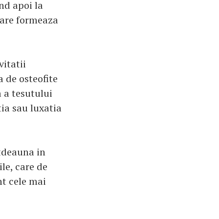
nd apoi la
 care formeaza
itatii
 de osteofite
 a tesutului
tia sau luxatia
otdeauna in
le, care de
nt cele mai