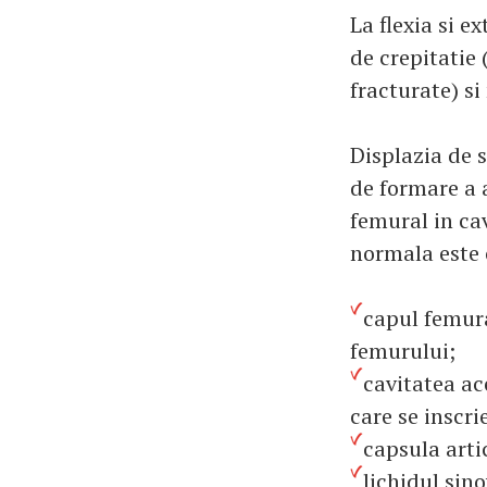
La flexia si 
de crepitatie
fracturate) si
Displazia de s
de formare a a
femural in ca
normala este
capul femura
femurului;
cavitatea ac
care se inscri
capsula arti
lichidul sin