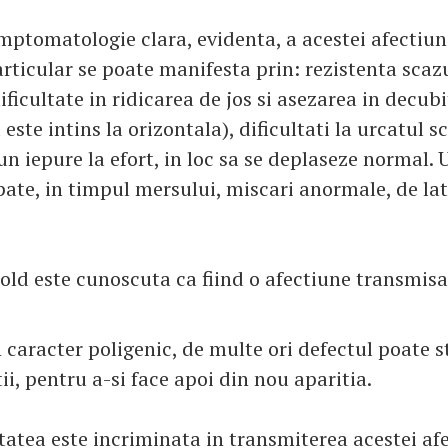
mptomatologie clara, evidenta, a acestei afectiun
rticular se poate manifesta prin: rezistenta scazu
ificultate in ridicarea de jos si asezarea in decubi
este intins la orizontala), dificultati la urcatul sc
un iepure la efort, in loc sa se deplaseze normal. 
ate, in timpul mersului, miscari anormale, de late
old este cunoscuta ca fiind o afectiune transmisa
n caracter poligenic, de multe ori defectul poate 
i, pentru a-si face apoi din nou aparitia.
tatea este incriminata in transmiterea acestei afe