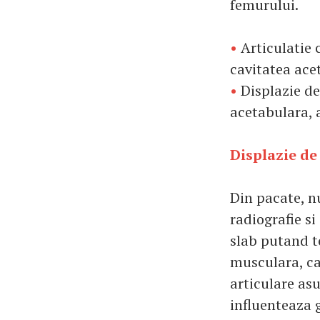
femurului.
•
Articulatie 
cavitatea ace
•
Displazie de
acetabulara, 
Displazie de
Din pacate, nu
radiografie s
slab putand to
musculara, ca
articulare as
influenteaza g