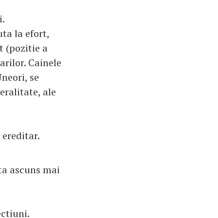
i.
ta la efort,
t (pozitie a
arilor. Cainele
Uneori, se
ralitate, ale
 ereditar.
sta ascuns mai
ctiuni.