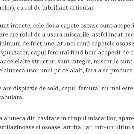
elor), cu rol de lubrifiant articular.
unt intacte, cele doua capete osoase sunt acoperi
are are rolul de a usura miscarile, astfel incat ac
nimum de frictiune. Atunci cand capetele osoase
spunzator, capul femural fiind bine acoperit de c
ar celelalte structuri sunt integre, miscarile sun
 aluneca usor unul pe celalalt, fara a se produce 
 are displazie de sold, capul femural nu mai este 
tabulara.
ta aluneca din cavitate in timpul miscarilor, apar
artilaginoase si osoase, artrita, iar, intr-un ultim 