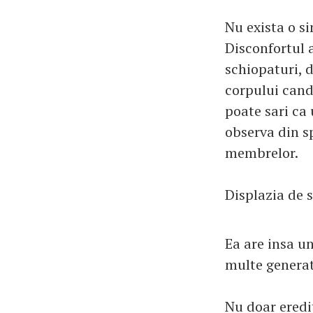
Nu exista o si
Disconfortul a
schiopaturi, d
corpului cand 
poate sari ca 
observa din sp
membrelor.
Displazia de s
Ea are insa u
multe generati
Nu doar eredi