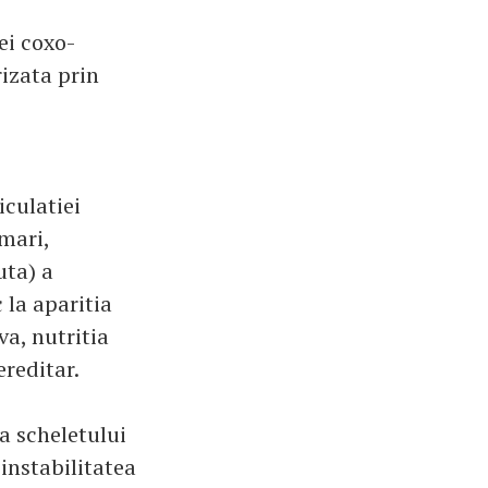
ei coxo-
rizata prin
iculatiei
 mari,
uta) a
 la aparitia
va, nutritia
ereditar.
a scheletului
instabilitatea