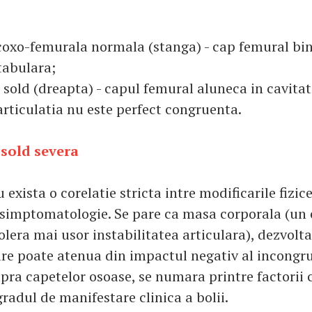
coxo-femurala normala (stanga) - cap femural bin
tabulara;
 sold (dreapta) - capul femural aluneca in cavita
articulatia nu este perfect congruenta.
 sold severa
 exista o corelatie stricta intre modificarile fizice
i simptomatologie. Se pare ca masa corporala (un
lera mai usor instabilitatea articulara), dezvolt
re poate atenua din impactul negativ al incongr
upra capetelor osoase, se numara printre factorii 
radul de manifestare clinica a bolii.