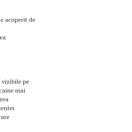
e acoperit de
tea
 vizibile pe
 caine mai
area
uentei
care