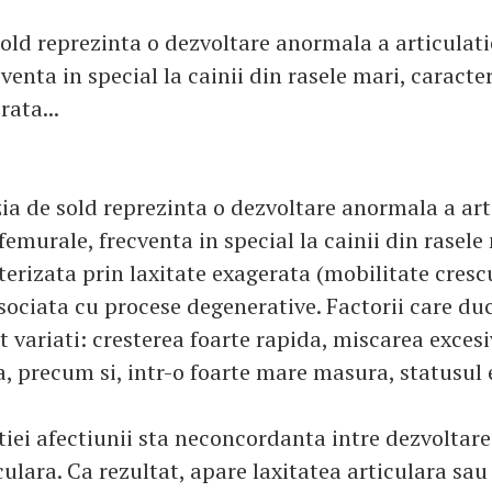
sold reprezinta o dezvoltare anormala a articulati
venta in special la cainii din rasele mari, caracte
rata...
zia de sold reprezinta o dezvoltare anormala a art
femurale, frecventa in special la cainii din rasele
terizata prin laxitate exagerata (mobilitate cresc
asociata cu procese degenerative. Factorii care duc
t variati: cresterea foarte rapida, miscarea excesi
, precum si, intr-o foarte mare masura, statusul 
tiei afectiunii sta neconcordanta intre dezvoltare
lara. Ca rezultat, apare laxitatea articulara sau 