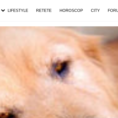
rezești mai des
Cât durează, cum te pregătești și cât
i în vârstă
de dureroasă este investigația
LIFESTYLE
RETETE
HOROSCOP
CITY
FOR