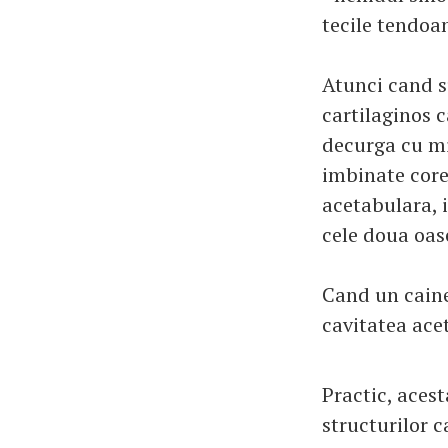
tecile tendoan
Atunci cand s
cartilaginos c
decurga cu mi
imbinate core
acetabulara, i
cele doua oase
Cand un caine
cavitatea ace
Practic, aces
structurilor c