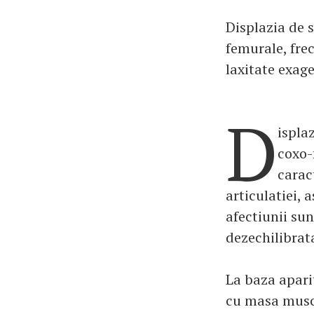
Displazia de 
femurale, frec
laxitate exage
D
ispla
coxo-
carac
articulatiei, 
afectiunii sun
dezechilibrata
La baza apari
cu masa muscu