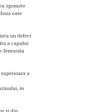
rea zgomote
 doua oase
zinta un defect
ita a capului
xo-femurala
 superioara a
zinului, in
or si din