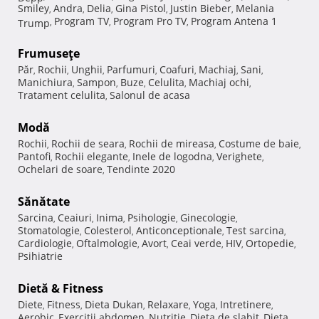
Smiley
Andra
Delia
Gina Pistol
Justin Bieber
Melania
,
,
,
,
,
Program TV
Program Pro TV
Program Antena 1
Trump
,
,
,
Frumuseţe
Păr
Rochii
Unghii
Parfumuri
Coafuri
Machiaj
Sani
,
,
,
,
,
,
,
Manichiura
Sampon
Buze
Celulita
Machiaj ochi
,
,
,
,
,
Tratament celulita
Salonul de acasa
,
Modă
Rochii
Rochii de seara
Rochii de mireasa
Costume de baie
,
,
,
,
Pantofi
Rochii elegante
Inele de logodna
Verighete
,
,
,
,
Ochelari de soare
Tendinte 2020
,
Sănătate
Sarcina
Ceaiuri
Inima
Psihologie
Ginecologie
,
,
,
,
,
Stomatologie
Colesterol
Anticonceptionale
Test sarcina
,
,
,
,
Cardiologie
Oftalmologie
Avort
Ceai verde
HIV
Ortopedie
,
,
,
,
,
,
Psihiatrie
Dietă & Fitness
Diete
Fitness
Dieta Dukan
Relaxare
Yoga
Intretinere
,
,
,
,
,
,
Aerobic
Exercitii abdomen
Nutritie
Dieta de slabit
Dieta
,
,
,
,