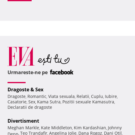
Urmareste-ne pe
Dragoste & Sex
Dragoste
Romantic
Viata sexuala
Relatii
Cuplu
Iubire
,
,
,
,
,
,
Casatorie
Sex
Kama Sutra
Pozitii sexuale Kamasutra
,
,
,
,
Declaratii de dragoste
Divertisment
Meghan Markle
Kate Middleton
Kim Kardashian
Johnny
,
,
,
Teo Trandafir
Angelina Jolie
Dana Rogoz
Dani Otil
Depp
,
,
,
,
,