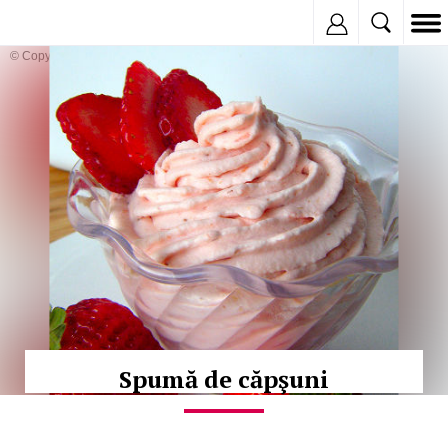
Inregistreaza
© Copyright: iStockphoto
Spumă de căpşuni