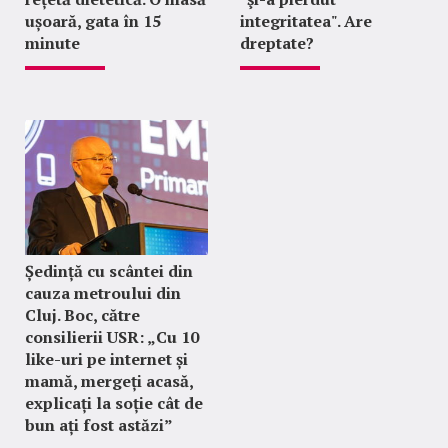
ușoară, gata în 15
integritatea". Are
minute
dreptate?
Ședință cu scântei din
cauza metroului din
Cluj. Boc, către
consilierii USR: „Cu 10
like-uri pe internet și
mamă, mergeți acasă,
explicați la soție cât de
bun ați fost astăzi”