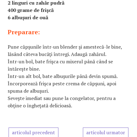
2 linguri cu zahăr pudră
400 grame de frişcă
6 albuşuri de ouă
Preparare:
Pune căpşunile într-un blender şi amestecă-le bine,
lăsând câteva bucăţi întregi. Adaugă zahărul.
Într-un bol, bate frişca cu mixerul până când se
întăreşte bine.
Într-un alt bol, bate albuşurile până devin spumă.
Încorporează frişca peste crema de căpşuni, apoi
spuma de albuşuri.
Seveşte imediat sau pune la congelator, pentru a
obţine o îngheţată delicioasă.
articolul precedent
articolul urmator