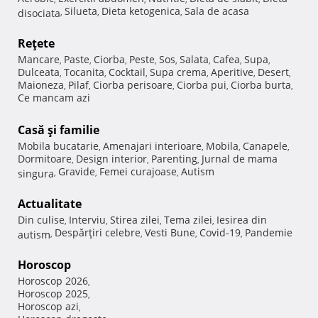
Silueta
Dieta ketogenica
Sala de acasa
disociata
,
,
,
Reţete
Mancare
Paste
Ciorba
Peste
Sos
Salata
Cafea
Supa
,
,
,
,
,
,
,
,
Dulceata
Tocanita
Cocktail
Supa crema
Aperitive
Desert
,
,
,
,
,
,
Maioneza
Pilaf
Ciorba perisoare
Ciorba pui
Ciorba burta
,
,
,
,
,
Ce mancam azi
Casă şi familie
Mobila bucatarie
Amenajari interioare
Mobila
Canapele
,
,
,
,
Dormitoare
Design interior
Parenting
Jurnal de mama
,
,
,
Gravide
Femei curajoase
Autism
singura
,
,
,
Actualitate
Din culise
Interviu
Stirea zilei
Tema zilei
Iesirea din
,
,
,
,
Despărţiri celebre
Vesti Bune
Covid-19
Pandemie
autism
,
,
,
,
Horoscop
Horoscop 2026
,
Horoscop 2025
,
Horoscop azi
,