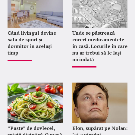
Când livingul devine
Unde se păstrează
sala de sport și
corect medicamentele
dormitor în același
în casă. Locurile în care
timp
nu ar trebui să le lași
niciodată
”Paste” de dovlecel,
Elon, supărat pe Nolan:
rețetă dietetică. O masă
"şi-a pierdut