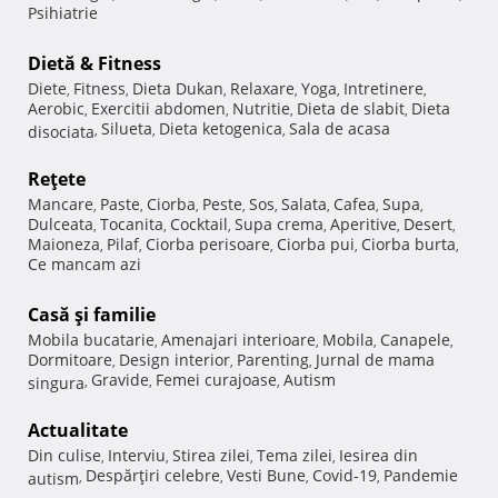
Psihiatrie
Dietă & Fitness
Diete
Fitness
Dieta Dukan
Relaxare
Yoga
Intretinere
,
,
,
,
,
,
Aerobic
Exercitii abdomen
Nutritie
Dieta de slabit
Dieta
,
,
,
,
Silueta
Dieta ketogenica
Sala de acasa
disociata
,
,
,
Reţete
Mancare
Paste
Ciorba
Peste
Sos
Salata
Cafea
Supa
,
,
,
,
,
,
,
,
Dulceata
Tocanita
Cocktail
Supa crema
Aperitive
Desert
,
,
,
,
,
,
Maioneza
Pilaf
Ciorba perisoare
Ciorba pui
Ciorba burta
,
,
,
,
,
Ce mancam azi
Casă şi familie
Mobila bucatarie
Amenajari interioare
Mobila
Canapele
,
,
,
,
Dormitoare
Design interior
Parenting
Jurnal de mama
,
,
,
Gravide
Femei curajoase
Autism
singura
,
,
,
Actualitate
Din culise
Interviu
Stirea zilei
Tema zilei
Iesirea din
,
,
,
,
Despărţiri celebre
Vesti Bune
Covid-19
Pandemie
autism
,
,
,
,