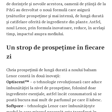
de dorințele și nevoile acestora, oamenii de știință de la
P&G au dezvoltat o nouă formulă care asigură
țesăturilor prospețime și mai intensă, de lungă durată
și catifelare oferită de ingrediente din plante. Astfel,
noul Lenor, prin formula inovatoare, reduce, în același
timp, impactul asupra mediului.
Un strop de prospețime în fiecare
zi
Cheia prospețimii de lungă durată a noului balsam
Lenor constă în două inovații:
Optiscent™
– o tehnologie revoluționară care aduce
îmbunătățiri la nivel de prospețime, folosind doar
ingrediente esențiale, astfel încât consumatorii să se
poată bucura mai mult de parfumul pe care îl iubesc.
Softpore
– tehnologia Lenor care îmbunătățește
modul în care mirosul proaspăt este transferat în