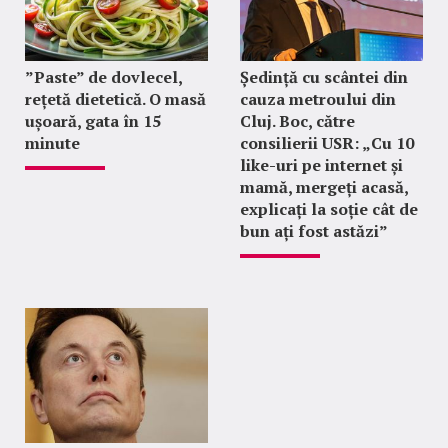
”Paste” de dovlecel,
Ședință cu scântei din
rețetă dietetică. O masă
cauza metroului din
ușoară, gata în 15
Cluj. Boc, către
minute
consilierii USR: „Cu 10
like-uri pe internet și
mamă, mergeți acasă,
explicați la soție cât de
bun ați fost astăzi”