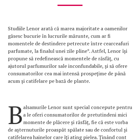
Studiile Lenor arată că marea majoritate a oamenilor
găsesc bucurie în lucrurile mărunte, cum ar fi
momentele de destindere petrecute între cearceafuri
parfumate, la finalul unei zile pline*. Astfel, Lenor își
propune să redefinească momentele de răsfăț, cu
ajutorul parfumurilor sale inconfundabile, și să ofere
consumatorilor cea mai intensă prospețime de până
acum și catifelare pe bază de plante.
B
alsamurile Lenor sunt special concepute pentru
a le oferi consumatorilor de pretutindeni mici
momente de plăcere și răsfăț, fie că este vorba
de așternuturile proaspăt spălate sau de confortul și
catifelarea hainelor care îți ating pielea. Ținând cont