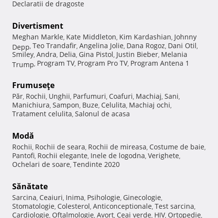
Declaratii de dragoste
Divertisment
Meghan Markle
Kate Middleton
Kim Kardashian
Johnny
,
,
,
Teo Trandafir
Angelina Jolie
Dana Rogoz
Dani Otil
Depp
,
,
,
,
,
Smiley
Andra
Delia
Gina Pistol
Justin Bieber
Melania
,
,
,
,
,
Program TV
Program Pro TV
Program Antena 1
Trump
,
,
,
Frumuseţe
Păr
Rochii
Unghii
Parfumuri
Coafuri
Machiaj
Sani
,
,
,
,
,
,
,
Manichiura
Sampon
Buze
Celulita
Machiaj ochi
,
,
,
,
,
Tratament celulita
Salonul de acasa
,
Modă
Rochii
Rochii de seara
Rochii de mireasa
Costume de baie
,
,
,
,
Pantofi
Rochii elegante
Inele de logodna
Verighete
,
,
,
,
Ochelari de soare
Tendinte 2020
,
Sănătate
Sarcina
Ceaiuri
Inima
Psihologie
Ginecologie
,
,
,
,
,
Stomatologie
Colesterol
Anticonceptionale
Test sarcina
,
,
,
,
Cardiologie
Oftalmologie
Avort
Ceai verde
HIV
Ortopedie
,
,
,
,
,
,