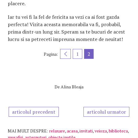
placere.
Iar tu vei fi la fel de fericita sa vezi ca ai fost gazda
perfecta! Vizita aceasta memorabila va fi, probabil,
prima dintr-un lung sir. Speram sa te bucuri de acest
lucru si sa petreceti impreuna momente de neuitat!
1
2
Pagina:
De
Alina Bleaja
articolul precedent
articolul urmator
MAI MULT DESPRE:
relaxare
,
acasa
,
invitati
,
veioza
,
biblioteca
,
musafiri
,
asternuturi
,
obiecte inutile