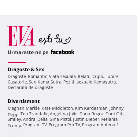
Urmareste-ne pe
Dragoste & Sex
Dragoste
Romantic
Viata sexuala
Relatii
Cuplu
Iubire
,
,
,
,
,
,
Casatorie
Sex
Kama Sutra
Pozitii sexuale Kamasutra
,
,
,
,
Declaratii de dragoste
Divertisment
Meghan Markle
Kate Middleton
Kim Kardashian
Johnny
,
,
,
Teo Trandafir
Angelina Jolie
Dana Rogoz
Dani Otil
Depp
,
,
,
,
,
Smiley
Andra
Delia
Gina Pistol
Justin Bieber
Melania
,
,
,
,
,
Program TV
Program Pro TV
Program Antena 1
Trump
,
,
,