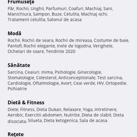
Frumuseţe
Păr
Rochii
Unghii
Parfumuri
Coafuri
Machiaj
Sani
,
,
,
,
,
,
,
Manichiura
Sampon
Buze
Celulita
Machiaj ochi
,
,
,
,
,
Tratament celulita
Salonul de acasa
,
Modă
Rochii
Rochii de seara
Rochii de mireasa
Costume de baie
,
,
,
,
Pantofi
Rochii elegante
Inele de logodna
Verighete
,
,
,
,
Ochelari de soare
Tendinte 2020
,
Sănătate
Sarcina
Ceaiuri
Inima
Psihologie
Ginecologie
,
,
,
,
,
Stomatologie
Colesterol
Anticonceptionale
Test sarcina
,
,
,
,
Cardiologie
Oftalmologie
Avort
Ceai verde
HIV
Ortopedie
,
,
,
,
,
,
Psihiatrie
Dietă & Fitness
Diete
Fitness
Dieta Dukan
Relaxare
Yoga
Intretinere
,
,
,
,
,
,
Aerobic
Exercitii abdomen
Nutritie
Dieta de slabit
Dieta
,
,
,
,
Silueta
Dieta ketogenica
Sala de acasa
disociata
,
,
,
Reţete