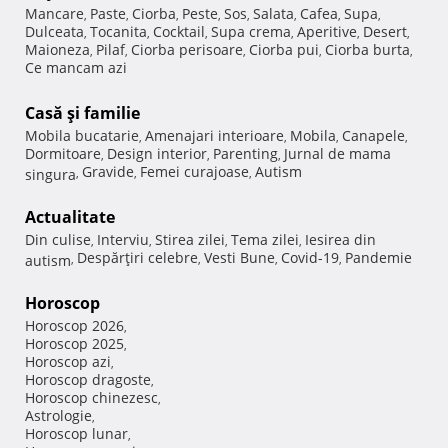
Mancare
Paste
Ciorba
Peste
Sos
Salata
Cafea
Supa
,
,
,
,
,
,
,
,
Dulceata
Tocanita
Cocktail
Supa crema
Aperitive
Desert
,
,
,
,
,
,
Maioneza
Pilaf
Ciorba perisoare
Ciorba pui
Ciorba burta
,
,
,
,
,
Ce mancam azi
Casă şi familie
Mobila bucatarie
Amenajari interioare
Mobila
Canapele
,
,
,
,
Dormitoare
Design interior
Parenting
Jurnal de mama
,
,
,
Gravide
Femei curajoase
Autism
singura
,
,
,
Actualitate
Din culise
Interviu
Stirea zilei
Tema zilei
Iesirea din
,
,
,
,
Despărţiri celebre
Vesti Bune
Covid-19
Pandemie
autism
,
,
,
,
Horoscop
Horoscop 2026
,
Horoscop 2025
,
Horoscop azi
,
Horoscop dragoste
,
Horoscop chinezesc
,
Astrologie
,
Horoscop lunar
,