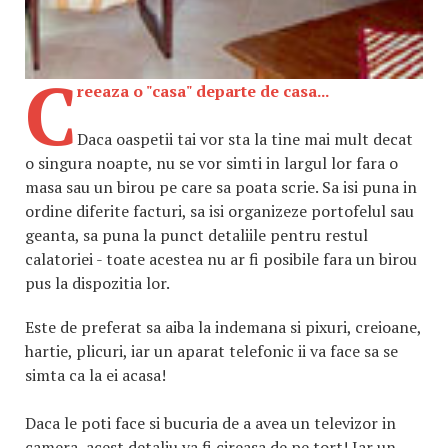
C
reeaza o "casa" departe de casa...
Daca oaspetii tai vor sta la tine mai mult decat
o singura noapte, nu se vor simti in largul lor fara o
masa sau un birou pe care sa poata scrie. Sa isi puna in
ordine diferite facturi, sa isi organizeze portofelul sau
geanta, sa puna la punct detaliile pentru restul
calatoriei - toate acestea nu ar fi posibile fara un birou
pus la dispozitia lor.
Este de preferat sa aiba la indemana si pixuri, creioane,
hartie, plicuri, iar un aparat telefonic ii va face sa se
simta ca la ei acasa!
Daca le poti face si bucuria de a avea un televizor in
camera, acest detaliu va fi cireasa de pe tort! Iar un