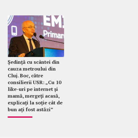
Ședință cu scântei din
cauza metroului din
Cluj. Boc, către
consilierii USR: „Cu 10
like-uri pe internet și
mamă, mergeți acasă,
explicați la soție cât de
bun ați fost astăzi”