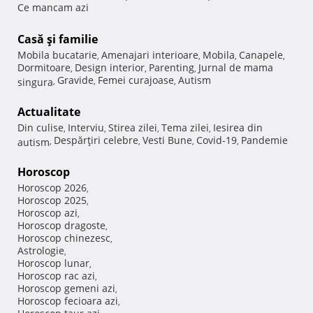
Ce mancam azi
Casă şi familie
Mobila bucatarie
Amenajari interioare
Mobila
Canapele
,
,
,
,
Dormitoare
Design interior
Parenting
Jurnal de mama
,
,
,
Gravide
Femei curajoase
Autism
singura
,
,
,
Actualitate
Din culise
Interviu
Stirea zilei
Tema zilei
Iesirea din
,
,
,
,
Despărţiri celebre
Vesti Bune
Covid-19
Pandemie
autism
,
,
,
,
Horoscop
Horoscop 2026
,
Horoscop 2025
,
Horoscop azi
,
Horoscop dragoste
,
Horoscop chinezesc
,
Astrologie
,
Horoscop lunar
,
Horoscop rac azi
,
Horoscop gemeni azi
,
Horoscop fecioara azi
,