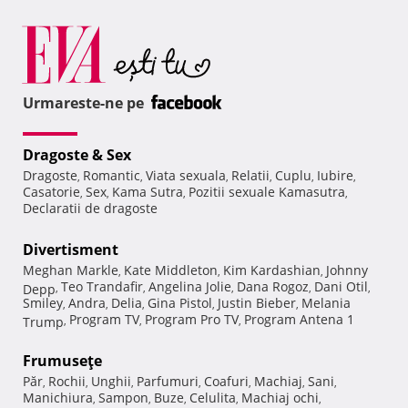
Urmareste-ne pe
Dragoste & Sex
Dragoste
Romantic
Viata sexuala
Relatii
Cuplu
Iubire
,
,
,
,
,
,
Casatorie
Sex
Kama Sutra
Pozitii sexuale Kamasutra
,
,
,
,
Declaratii de dragoste
Divertisment
Meghan Markle
Kate Middleton
Kim Kardashian
Johnny
,
,
,
Teo Trandafir
Angelina Jolie
Dana Rogoz
Dani Otil
Depp
,
,
,
,
,
Smiley
Andra
Delia
Gina Pistol
Justin Bieber
Melania
,
,
,
,
,
Program TV
Program Pro TV
Program Antena 1
Trump
,
,
,
Frumuseţe
Păr
Rochii
Unghii
Parfumuri
Coafuri
Machiaj
Sani
,
,
,
,
,
,
,
Manichiura
Sampon
Buze
Celulita
Machiaj ochi
,
,
,
,
,