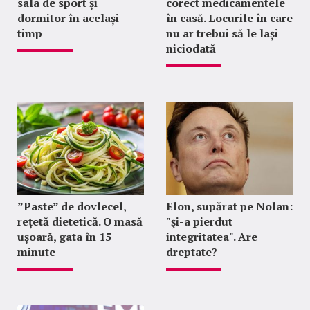
sala de sport și
corect medicamentele
dormitor în același
în casă. Locurile în care
timp
nu ar trebui să le lași
niciodată
”Paste” de dovlecel,
Elon, supărat pe Nolan:
rețetă dietetică. O masă
"şi-a pierdut
ușoară, gata în 15
integritatea". Are
minute
dreptate?