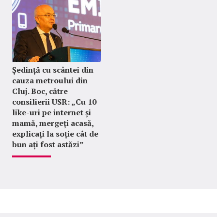
Ședință cu scântei din
cauza metroului din
Cluj. Boc, către
consilierii USR: „Cu 10
like-uri pe internet și
mamă, mergeți acasă,
explicați la soție cât de
bun ați fost astăzi”