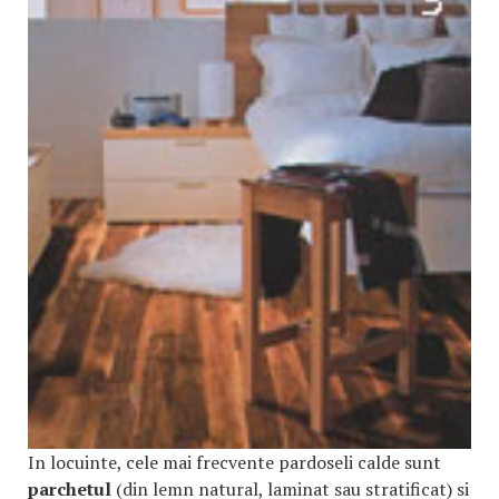
In locuinte, cele mai frecvente pardoseli calde sunt
parchetul
(din lemn natural, laminat sau stratificat) si