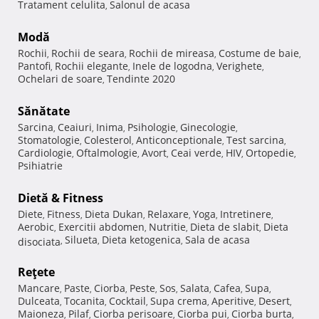
Tratament celulita
Salonul de acasa
,
Modă
Rochii
Rochii de seara
Rochii de mireasa
Costume de baie
,
,
,
,
Pantofi
Rochii elegante
Inele de logodna
Verighete
,
,
,
,
Ochelari de soare
Tendinte 2020
,
Sănătate
Sarcina
Ceaiuri
Inima
Psihologie
Ginecologie
,
,
,
,
,
Stomatologie
Colesterol
Anticonceptionale
Test sarcina
,
,
,
,
Cardiologie
Oftalmologie
Avort
Ceai verde
HIV
Ortopedie
,
,
,
,
,
,
Psihiatrie
Dietă & Fitness
Diete
Fitness
Dieta Dukan
Relaxare
Yoga
Intretinere
,
,
,
,
,
,
Aerobic
Exercitii abdomen
Nutritie
Dieta de slabit
Dieta
,
,
,
,
Silueta
Dieta ketogenica
Sala de acasa
disociata
,
,
,
Reţete
Mancare
Paste
Ciorba
Peste
Sos
Salata
Cafea
Supa
,
,
,
,
,
,
,
,
Dulceata
Tocanita
Cocktail
Supa crema
Aperitive
Desert
,
,
,
,
,
,
Maioneza
Pilaf
Ciorba perisoare
Ciorba pui
Ciorba burta
,
,
,
,
,