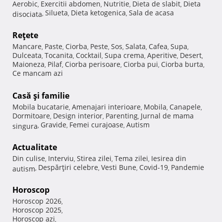
Aerobic
Exercitii abdomen
Nutritie
Dieta de slabit
Dieta
,
,
,
,
Silueta
Dieta ketogenica
Sala de acasa
disociata
,
,
,
Reţete
Mancare
Paste
Ciorba
Peste
Sos
Salata
Cafea
Supa
,
,
,
,
,
,
,
,
Dulceata
Tocanita
Cocktail
Supa crema
Aperitive
Desert
,
,
,
,
,
,
Maioneza
Pilaf
Ciorba perisoare
Ciorba pui
Ciorba burta
,
,
,
,
,
Ce mancam azi
Casă şi familie
Mobila bucatarie
Amenajari interioare
Mobila
Canapele
,
,
,
,
Dormitoare
Design interior
Parenting
Jurnal de mama
,
,
,
Gravide
Femei curajoase
Autism
singura
,
,
,
Actualitate
Din culise
Interviu
Stirea zilei
Tema zilei
Iesirea din
,
,
,
,
Despărţiri celebre
Vesti Bune
Covid-19
Pandemie
autism
,
,
,
,
Horoscop
Horoscop 2026
,
Horoscop 2025
,
Horoscop azi
,