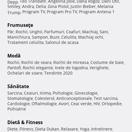
Teo Trandafir
Angelina Jolie
Dana Rogoz
Dani Otil
Depp
,
,
,
,
,
Smiley
Andra
Delia
Gina Pistol
Justin Bieber
Melania
,
,
,
,
,
Program TV
Program Pro TV
Program Antena 1
Trump
,
,
,
Frumuseţe
Păr
Rochii
Unghii
Parfumuri
Coafuri
Machiaj
Sani
,
,
,
,
,
,
,
Manichiura
Sampon
Buze
Celulita
Machiaj ochi
,
,
,
,
,
Tratament celulita
Salonul de acasa
,
Modă
Rochii
Rochii de seara
Rochii de mireasa
Costume de baie
,
,
,
,
Pantofi
Rochii elegante
Inele de logodna
Verighete
,
,
,
,
Ochelari de soare
Tendinte 2020
,
Sănătate
Sarcina
Ceaiuri
Inima
Psihologie
Ginecologie
,
,
,
,
,
Stomatologie
Colesterol
Anticonceptionale
Test sarcina
,
,
,
,
Cardiologie
Oftalmologie
Avort
Ceai verde
HIV
Ortopedie
,
,
,
,
,
,
Psihiatrie
Dietă & Fitness
Diete
Fitness
Dieta Dukan
Relaxare
Yoga
Intretinere
,
,
,
,
,
,