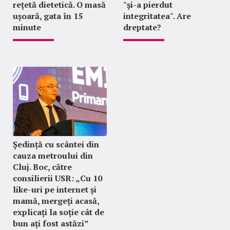
rețetă dietetică. O masă
"şi-a pierdut
ușoară, gata în 15
integritatea". Are
minute
dreptate?
Ședință cu scântei din
cauza metroului din
Cluj. Boc, către
consilierii USR: „Cu 10
like-uri pe internet și
mamă, mergeți acasă,
explicați la soție cât de
bun ați fost astăzi”