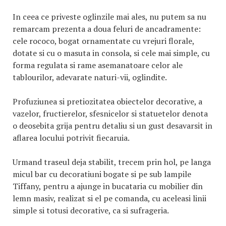
In ceea ce priveste oglinzile mai ales, nu putem sa nu
remarcam prezenta a doua feluri de ancadramente:
cele rococo, bogat ornamentate cu vrejuri florale,
dotate si cu o masuta in consola, si cele mai simple, cu
forma regulata si rame asemanatoare celor ale
tablourilor, adevarate naturi-vii, oglindite.
Profuziunea si pretiozitatea obiectelor decorative, a
vazelor, fructierelor, sfesnicelor si statuetelor denota
o deosebita grija pentru detaliu si un gust desavarsit in
aflarea locului potrivit fiecaruia.
Urmand traseul deja stabilit, trecem prin hol, pe langa
micul bar cu decoratiuni bogate si pe sub lampile
Tiffany, pentru a ajunge in bucataria cu mobilier din
lemn masiv, realizat si el pe comanda, cu aceleasi linii
simple si totusi decorative, ca si sufrageria.