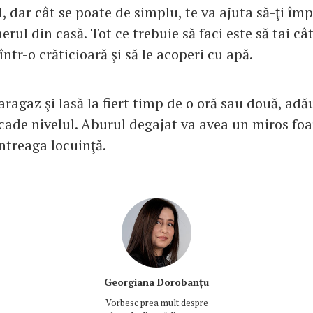
, dar cât se poate de simplu, te va ajuta să-ţi îm
rul din casă. Tot ce trebuie să faci este să tai câ
i într-o crăticioară şi să le acoperi cu apă.
aragaz şi lasă la fiert timp de o oră sau două, ad
cade nivelul. Aburul degajat va avea un miros foar
 întreaga locuinţă.
Georgiana Dorobanțu
Vorbesc prea mult despre