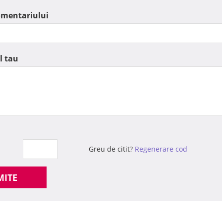
omentariului
l tau
Greu de citit?
Regenerare cod
MITE