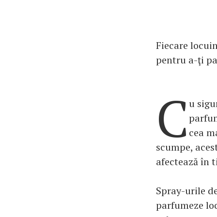
Fiecare locuin
pentru a-ţi p
C
u sigu
parfum
cea ma
scumpe, acest
afectează în 
Spray-urile de
parfumeze loc