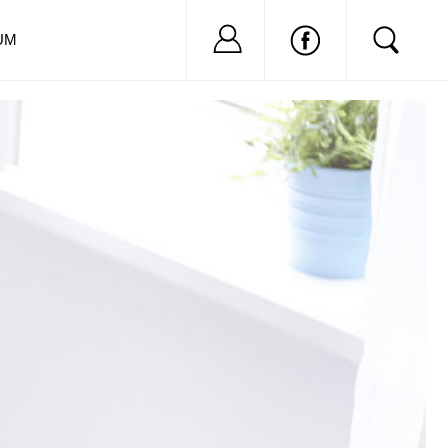
Nu ai cont?
Inregistreaza-
UM