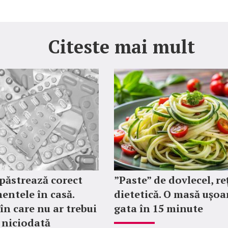
Citeste mai mult
păstrează corect
”Paste” de dovlecel, re
ntele în casă.
dietetică. O masă ușoa
în care nu ar trebui
gata în 15 minute
i niciodată