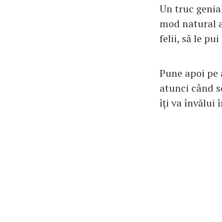
Un truc genial
mod natural ae
felii, să le pu
Pune apoi pe 
atunci când s
îţi va învălui