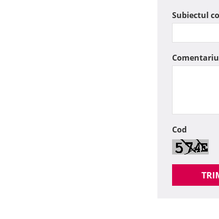
Subiectul c
Comentariu
Cod
TRI