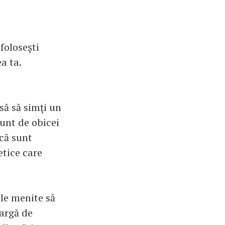
foloseşti
a ta.
asă să simţi un
sunt de obicei
 că sunt
etice care
ile menite să
largă de