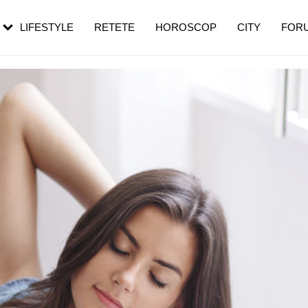
rebui să mergi
și 60 de ani. De ce te trezești mai des
pe măsură ce înaintezi în vârstă
LIFESTYLE
RETETE
HOROSCOP
CITY
FOR