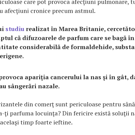
iculoase care pot provoca afecţiuni pulmonare, t
 afecţiuni cronice precum astmul.
ui
studiu
realizat în Marea Britanie, cercetăto
aptul că difuzoarele de parfum care se bagă în
titate considerabilă de formaldehide, substa
cerigene.
rovoca apariţia cancerului la nas şi în gât, dar
sau sângerări nazale.
izantele din comerţ sunt periculoase pentru sănăt
a-ţi parfuma locuinţa? Din fericire există soluţii 
 acelaşi timp foarte ieftine.