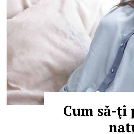
Cum să-ţi 
nat