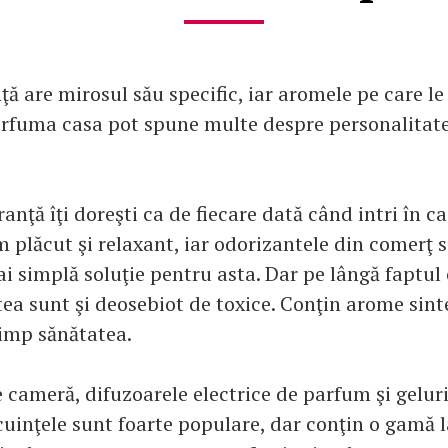
ţă are mirosul său specific, iar aromele pe care le 
arfuma casa pot spune multe despre personalitate
ranţă îţi doreşti ca de fiecare dată când intri în c
 plăcut şi relaxant, iar odorizantele din comerţ 
i simplă soluţie pentru asta. Dar pe lângă faptul
ea sunt şi deosebiot de toxice. Conţin arome sint
timp sănătatea.
 cameră, difuzoarele electrice de parfum şi gelur
uinţele sunt foarte populare, dar conţin o gamă 