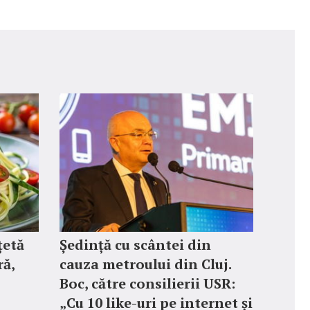
țetă
Ședință cu scântei din
ră,
cauza metroului din Cluj.
Boc, către consilierii USR:
„Cu 10 like-uri pe internet și