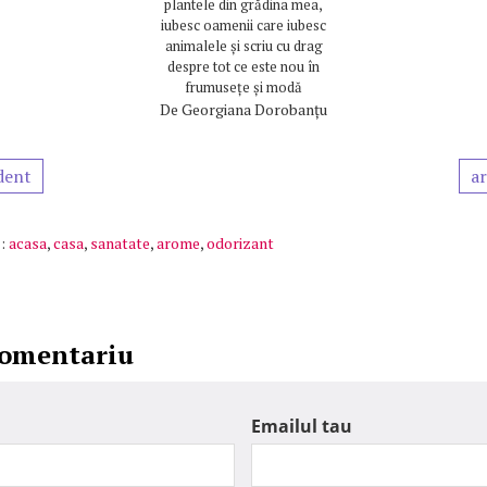
plantele din grădina mea,
iubesc oamenii care iubesc
animalele și scriu cu drag
despre tot ce este nou în
frumusețe și modă
De
Georgiana Dorobanțu
dent
ar
:
acasa
,
casa
,
sanatate
,
arome
,
odorizant
comentariu
Emailul tau