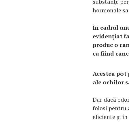
substanţe per
hormonale sau
În cadrul un
evidenţiat f
produc o can
ca fiind can
Acestea pot p
ale ochilor 
Dar dacă odor
folosi pentru 
eficiente şi în