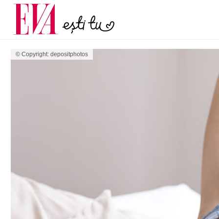
menopauză și când ar t
Carieră
la medic
Actualitate
© Copyright: depositphotos