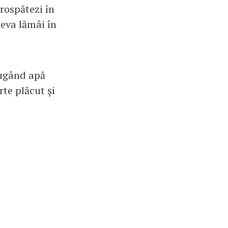
prospătezi în
teva lămâi în
ăugând apă
te plăcut şi