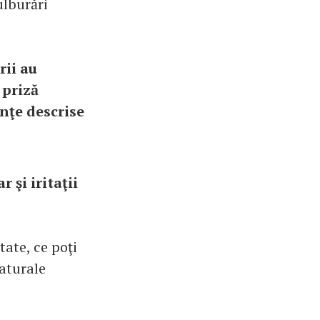
ulburări
rii au
 priză
nţe descrise
 şi iritaţii
ate, ce poţi
naturale