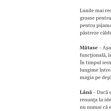
Lunile mai rec
groase pentru 
pentru pijama
păstreze căldu
Mătase
– Așa
funcțională, î
În timpul iern
lungime întrea
magia pe dep
Lână
– Dacă e
renunța la id
nu numai că es