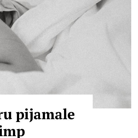
tru pijamale
timp