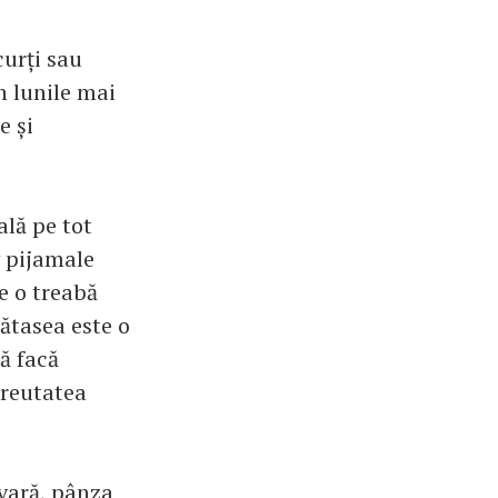
curți sau
n lunile mai
e și
ală pe tot
v pijamale
e o treabă
mătasea este o
să facă
greutatea
vară, pânza