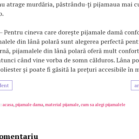
u atrage murdăria, păstrându-ți pijamaua mai c
p.
– Pentru cineva care dorește pijamale damă confo
malele din lână polară sunt alegerea perfectă pent
rnă, pijamalele din lână polară oferă mult confort 
atunci când vine vorba de somn călduros. Lâna po
oliester și poate fi găsită la prețuri accesibile în 
dent
ar
:
acasa
,
pijamale dama
,
material pijamale
,
cum sa alegi pijamalele
comentariu