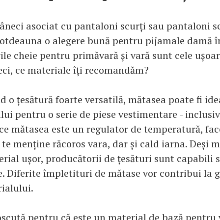
âneci asociat cu pantaloni scurți sau pantaloni s
totdeauna o alegere bună pentru pijamale damă î
ile cheie pentru primăvară și vară sunt cele ușoar
Deci, ce materiale îți recomandăm?
d o țesătură foarte versatilă, mătasea poate fi ide
lui pentru o serie de piese vestimentare - inclusi
e mătasea este un regulator de temperatură, fac
 te menține răcoros vara, dar și cald iarna. Deși 
rial ușor, producătorii de țesături sunt capabili 
. Diferite împletituri de mătase vor contribui la 
ialului.
scută pentru că este un material de bază pentru 