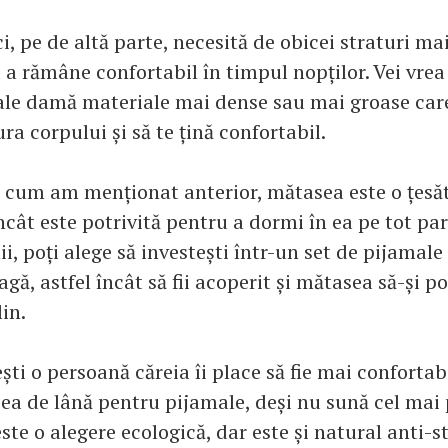
i, pe de altă parte, necesită de obicei straturi ma
a rămâne confortabil în timpul nopților. Vei vrea
le damă materiale mai dense sau mai groase care
ra corpului și să te țină confortabil.
 cum am menționat anterior, mătasea este o țesăt
ncât este potrivită pentru a dormi în ea pe tot pa
ii, poți alege să investești într-un set de pijamal
gă, astfel încât să fii acoperit și mătasea să-și p
lin.
ști o persoană căreia îi place să fie mai confortabi
eea de lână pentru pijamale, deși nu sună cel mai 
te o alegere ecologică, dar este și natural anti-st