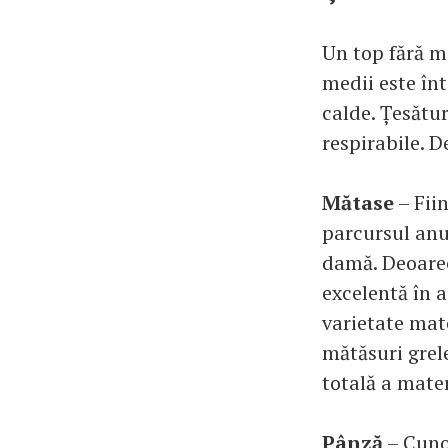
Un top fără m
medii este în
calde. Țesătur
respirabile. 
Mătase
– Fiin
parcursul anu
damă. Deoarec
excelentă în a
varietate mate
mătăsuri grele
totală a mater
Pânză
– Cuno