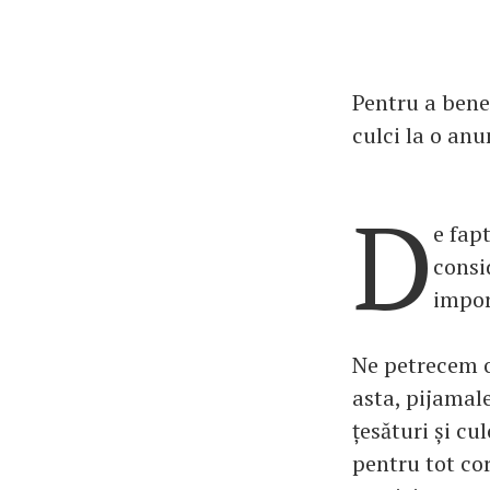
Pentru a bene
culci la o an
D
e fap
consi
impor
Ne petrecem o
asta, pijamale
țesături și cu
pentru tot cor