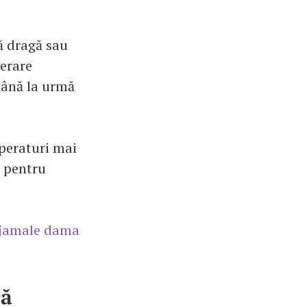
nă dragă sau
derare
până la urmă
mperaturi mai
n pentru
ijamale dama
ră