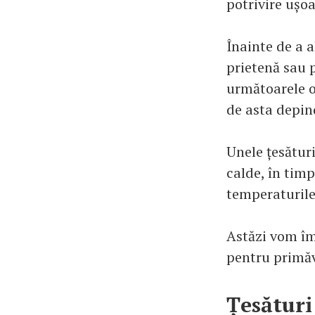
potrivire ușoa
Înainte de a a
prietenă sau p
următoarele o
de asta depi
Unele țesătur
calde, în tim
temperaturile
Astăzi vom îm
pentru primăv
Țesături