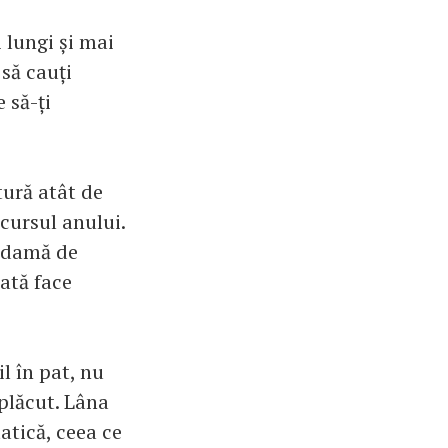
i lungi și mai
 să cauți
 să-ți
ură atât de
rcursul anului.
e damă de
oată face
l în pat, nu
plăcut. Lâna
atică, ceea ce