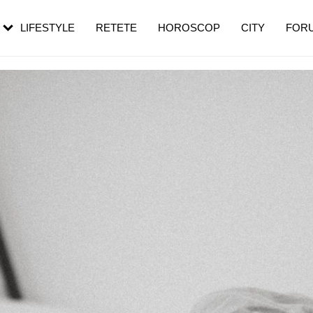
rezești mai des
Cât durează, cum te pregătești și cât
i în vârstă
de dureroasă este investigația
LIFESTYLE
RETETE
HOROSCOP
CITY
FOR