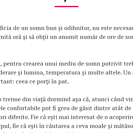
ficia de un somn bun și odihnitor, nu este necesar
umită oră și să obții un anumit număr de ore de s
t, pentru crearea unui mediu de somn potrivit treb
derare și lumina, temperatura și multe altele. Un
tant: ceea ce porți în pat.
 treime din viață dormind așa că, atunci când vi
le confortabile pot fi greu de găsit dintre atât de 
lori diferite. Fie că ești mai interesat de o acoperi
pul, fie că ești în căutarea a ceva moale și mătăso