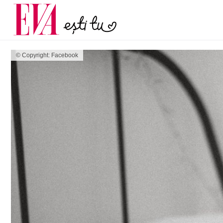
și 60 de ani. De ce te t
Carieră
pe măsură ce înaintez
Actualitate
© Copyright: Facebook