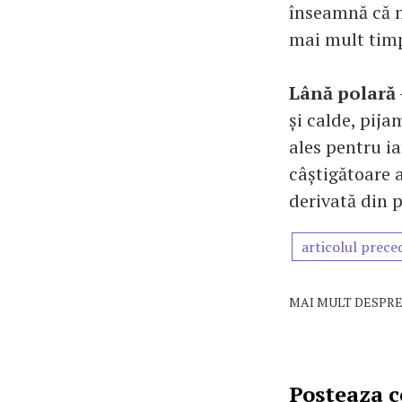
înseamnă că n
mai mult tim
Lână polară
și calde, pija
ales pentru ia
câștigătoare 
derivată din p
articolul prece
MAI MULT DESPRE
Posteaza 