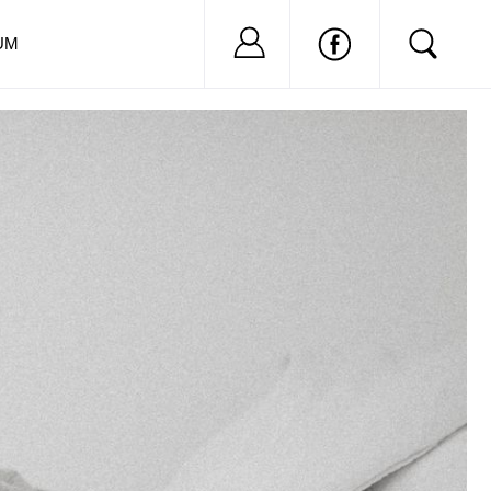
Nu ai cont?
Inregistreaza-
UM