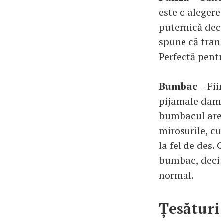
este o alegere
puternică dec
spune că tran
Perfectă pent
Bumbac
– Fii
pijamale damă
bumbacul are 
mirosurile, cu
la fel de des.
bumbac, deci 
normal.
Țesături