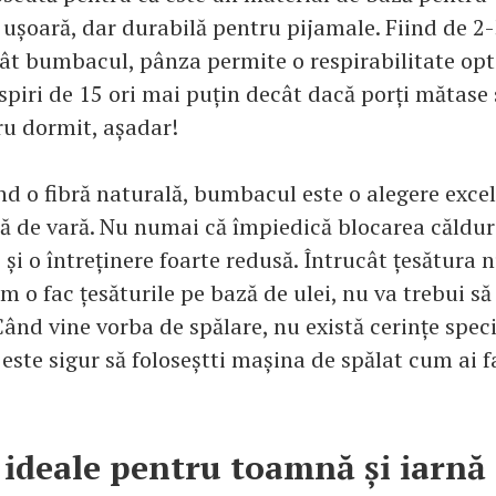
 ușoară, dar durabilă pentru pijamale. Fiind de 2-
ât bumbacul, pânza permite o respirabilitate opt
spiri de 15 ori mai puțin decât dacă porți mătas
ru dormit, așadar!
nd o fibră naturală, bumbacul este o alegere exce
 de vară. Nu numai că împiedică blocarea căldurii
și o întreținere foarte redusă. Întrucât țesătura 
m o fac țesăturile pe bază de ulei, nu va trebui să
 Când vine vorba de spălare, nu există cerințe spec
este sigur să foloseștti mașina de spălat cum ai 
 ideale pentru toamnă și iarnă