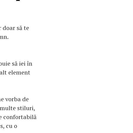
 doar să te
omn.
uie să iei în
 alt element
ne vorba de
multe stiluri,
re confortabilă
s, cu o