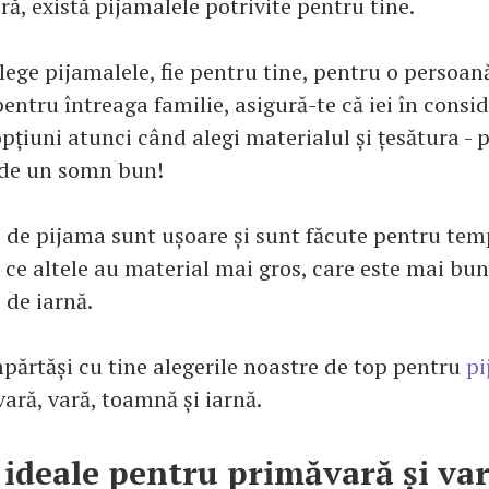
ră, există pijamalele potrivite pentru tine.
lege pijamalele, fie pentru tine, pentru o persoa
entru întreaga familie, asigură-te că iei în consi
pțiuni atunci când alegi materialul și țesătura - 
nde un somn bun!
i de pijama sunt ușoare și sunt făcute pentru te
p ce altele au material mai gros, care este mai bu
 de iarnă.
părtăși cu tine alegerile noastre de top pentru
p
ară, vară, toamnă și iarnă.
 ideale pentru primăvară și va