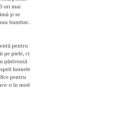
3 ori mai
imă și se
e sau bumbac.
lentă pentru
 pe piele, ci
nu păstrează
 speli hainele
ifice pentru
face-o în mod