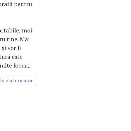
urată pentru
rtabile, moi
ru tine. Mai
și vor fi
lară este
multe locuri.
ticolul urmator