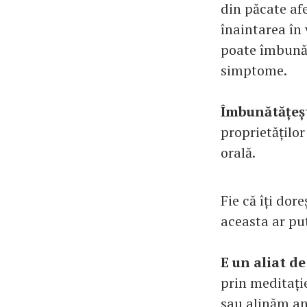
din păcate af
înaintarea în 
poate îmbunăt
simptome.
Îmbunătățeșt
proprietăților
orală.
Fie că îți dor
aceasta ar put
E un aliat d
prin meditați
sau alinăm anx