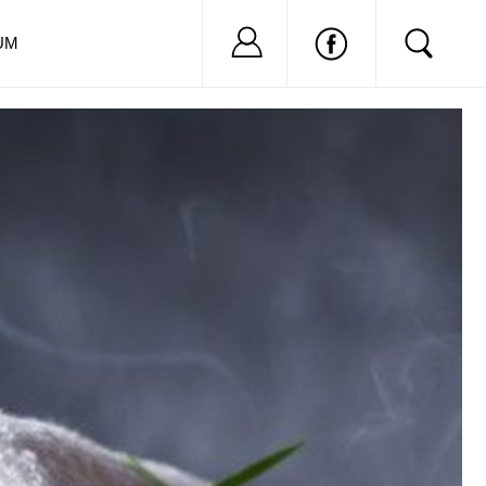
Nu ai cont?
Inregistreaza-
UM