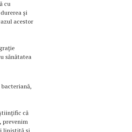
ă cu
 durerea și
cazul acestor
grație
tru sănătatea
a bacteriană,
iințific că
s, prevenim
liniștită și