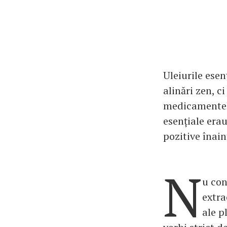
Uleiurile esen
alinări zen, c
medicamentele
esențiale erau
pozitive înai
N
u con
extra
ale p