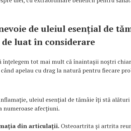
espre ulei, cu extraordinare beneficii pentru sănăta
nevoie de uleiul esențial de tăm
i de luat în considerare
 înțelegem tot mai mult că înaintașii noștri chiar
 când apelau cu drag la natură pentru fiecare pr
 inflamație, uleiul esențial de tămâie îți stă alături
a numeroase afecțiuni.
ația din articulații.
Osteoartrita și artrita re