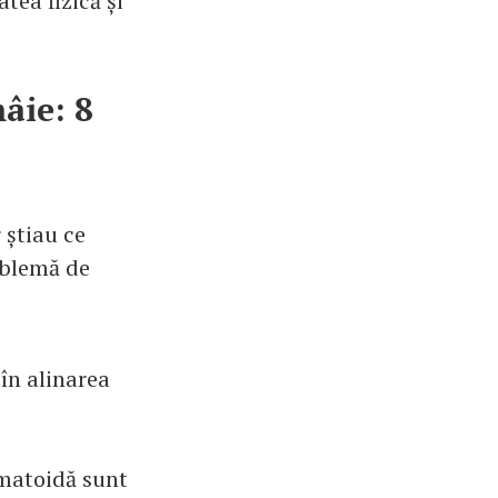
tea fizică și
âie: 8
 știau ce
oblemă de
 în alinarea
umatoidă sunt