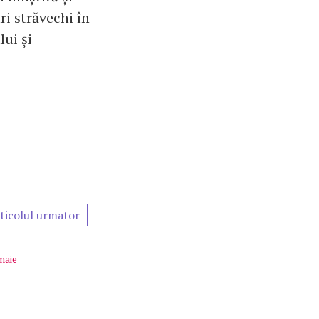
ri străvechi în
ui și
ticolul urmator
amaie