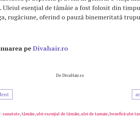
Uleiul esențial de tămâie a fost folosit din timpu
ga, rugăciune, oferind o pauză binemeritată trupul
inuarea pe
Divahair.ro
De
DivaHair.ro
dent
ar
:
sanatate
,
tămâie
,
ulei esenţial de tămâie
,
ulei de tamaie
,
beneficii ulei t