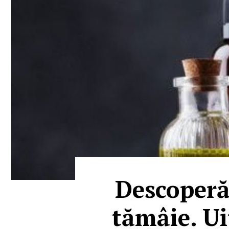
Descoperă 
tămâie. Ui