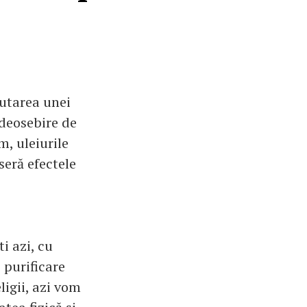
ăutarea unei
 deosebire de
, uleiurile
seră efectele
i azi, cu
e purificare
ligii, azi vom