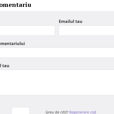
comentariu
Emailul tau
omentariului
l tau
Greu de citit?
Regenerare cod