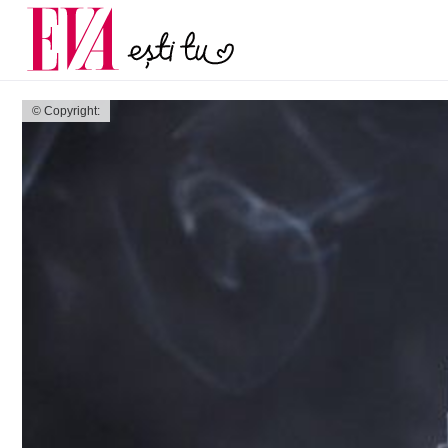
și 60 de ani. De ce te t
Carieră
pe măsură ce înaintez
Actualitate
© Copyright: