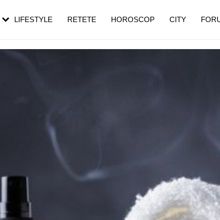
rezești mai des
Cât durează, cum te pregătești și cât
i în vârstă
de dureroasă este investigația
LIFESTYLE
RETETE
HOROSCOP
CITY
FOR