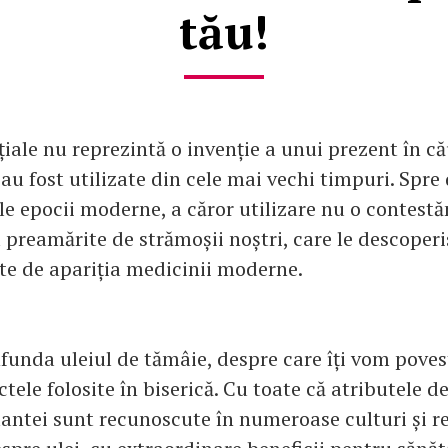
tău!
țiale nu reprezintă o invenție a unui prezent în c
i au fost utilizate din cele mai vechi timpuri. Spre
 epocii moderne, a căror utilizare nu o contestăm
 preamărite de strămoșii noștri, care le descoperi
nte de apariția medicinii moderne.
funda uleiul de tămâie, despre care îți vom povest
ctele folosite în biserică. Cu toate că atributele d
lantei sunt recunoscute în numeroase culturi și re