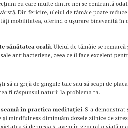
ecțiuni cu care multe dintre noi se confruntă odat
vârstă. Din fericire, uleiul de tămâie poate reduce
ăți mobilitatea, oferind o ușurare binevenită în 
e sănătatea orală.
Uleiul de tămâie se remarcă 
 sale antibacteriene, ceea ce îl face excelent pen
ești să ai grijă de gingiile tale sau să scapi de plac
ea fi răspunsul naturii la problema ta.
e seamă în practica meditației.
S-a demonstrat șt
e și mindfulness diminuăm dozele zilnice de stre
ietatea și depresia și avem în general o viață mai 