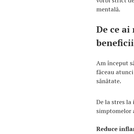
vorbi strict d
mentală.
De ce ai 
benefici
Am început să
făceau atunci
sănătate.
De la stres la
simptomelor 
Reduce inflam