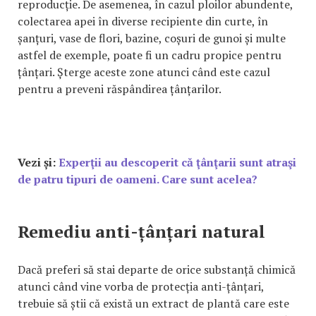
reproducție. De asemenea, în cazul ploilor abundente,
colectarea apei în diverse recipiente din curte, în
șanțuri, vase de flori, bazine, coșuri de gunoi și multe
astfel de exemple, poate fi un cadru propice pentru
țânțari. Șterge aceste zone atunci când este cazul
pentru a preveni răspândirea țânțarilor.
Vezi și:
Experţii au descoperit că ţânţarii sunt atraşi
de patru tipuri de oameni. Care sunt acelea?
Remediu anti-țânțari natural
Dacă preferi să stai departe de orice substanță chimică
atunci când vine vorba de protecția anti-țânțari,
trebuie să știi că există un extract de plantă care este