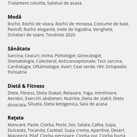
Tratament celulita
Salonul de acasa
,
Modă
Rochii
Rochii de seara
Rochii de mireasa
Costume de baie
,
,
,
,
Pantofi
Rochii elegante
Inele de logodna
Verighete
,
,
,
,
Ochelari de soare
Tendinte 2020
,
Sănătate
Sarcina
Ceaiuri
Inima
Psihologie
Ginecologie
,
,
,
,
,
Stomatologie
Colesterol
Anticonceptionale
Test sarcina
,
,
,
,
Cardiologie
Oftalmologie
Avort
Ceai verde
HIV
Ortopedie
,
,
,
,
,
,
Psihiatrie
Dietă & Fitness
Diete
Fitness
Dieta Dukan
Relaxare
Yoga
Intretinere
,
,
,
,
,
,
Aerobic
Exercitii abdomen
Nutritie
Dieta de slabit
Dieta
,
,
,
,
Silueta
Dieta ketogenica
Sala de acasa
disociata
,
,
,
Reţete
Mancare
Paste
Ciorba
Peste
Sos
Salata
Cafea
Supa
,
,
,
,
,
,
,
,
Dulceata
Tocanita
Cocktail
Supa crema
Aperitive
Desert
,
,
,
,
,
,
Maioneza
Pilaf
Ciorba perisoare
Ciorba pui
Ciorba burta
,
,
,
,
,