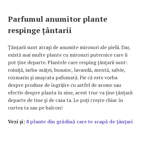
Parfumul anumitor plante
respinge țântarii
Țânțarii sunt atrași de anumite mirosuri ale pielii. Dar,
există mai multe plante cu mirosuri puternice care îi
pot ține departe. Plantele care resping țânțarii sunt:
roiniță, iarba-mâței, busuioc, lavandă, mentă, salvie,
rozmarin și mușcata pafumată. Fie că este vorba
despre produse de îngrijire cu astfel de arome sau
efectiv despre planta în sine, acest truc va ține țânțarii
departe de tine și de casa ta. Le poți crește chiar în
curtea ta sau pe balcon!
Vezi și:
8 plante din grădină care te scapă de țânțari