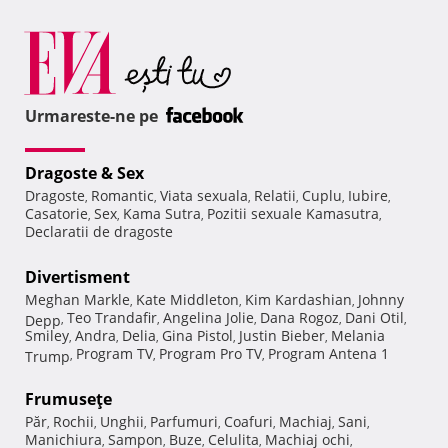
Urmareste-ne pe
Dragoste & Sex
Dragoste
Romantic
Viata sexuala
Relatii
Cuplu
Iubire
,
,
,
,
,
,
Casatorie
Sex
Kama Sutra
Pozitii sexuale Kamasutra
,
,
,
,
Declaratii de dragoste
Divertisment
Meghan Markle
Kate Middleton
Kim Kardashian
Johnny
,
,
,
Teo Trandafir
Angelina Jolie
Dana Rogoz
Dani Otil
Depp
,
,
,
,
,
Smiley
Andra
Delia
Gina Pistol
Justin Bieber
Melania
,
,
,
,
,
Program TV
Program Pro TV
Program Antena 1
Trump
,
,
,
Frumuseţe
Păr
Rochii
Unghii
Parfumuri
Coafuri
Machiaj
Sani
,
,
,
,
,
,
,
Manichiura
Sampon
Buze
Celulita
Machiaj ochi
,
,
,
,
,