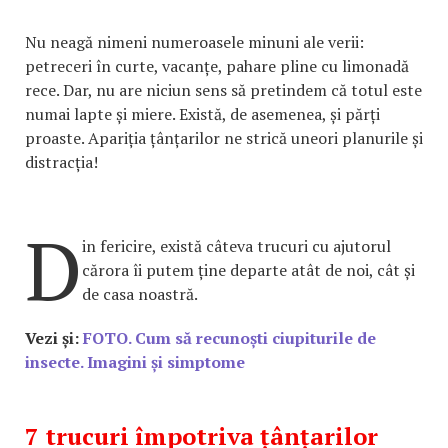
Nu neagă nimeni numeroasele minuni ale verii:
petreceri în curte, vacanțe, pahare pline cu limonadă
rece. Dar, nu are niciun sens să pretindem că totul este
numai lapte și miere. Există, de asemenea, și părți
proaste. Apariția țânțarilor ne strică uneori planurile și
distracția!
D
in fericire, există câteva trucuri cu ajutorul
cărora îi putem ține departe atât de noi, cât și
de casa noastră.
Vezi și:
FOTO. Cum să recunoști ciupiturile de
insecte. Imagini și simptome
7 trucuri împotriva țânțarilor