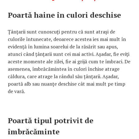
Poartă haine în culori deschise
Țânțarii sunt cunoscuți pentru că sunt atrași de
culorile întunecate, deoarece acestea ies mai mult în
evidență în lumina soarelui de la răsărit sau apus,
atunci când țânțarii sunt cei mai activi. Așadar, fie eviți
aceste momente ale zilei, fie ai grijă cum te îmbraci. De
asemenea, îmbrăcămintea în culori închise atrage
căldura, care atrage la rândul său țânțarii. Așadar,
poartă alb sau nuanțe deschise cât mai mult pe timp
de vară.
Poartă tipul potrivit de
îmbrăcăminte