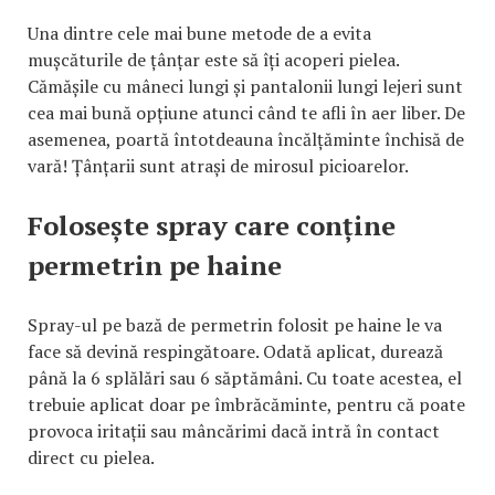
Una dintre cele mai bune metode de a evita
mușcăturile de țânțar este să îți acoperi pielea.
Cămășile cu mâneci lungi și pantalonii lungi lejeri sunt
cea mai bună opțiune atunci când te afli în aer liber. De
asemenea, poartă întotdeauna încălțăminte închisă de
vară! Țânțarii sunt atrași de mirosul picioarelor.
Folosește spray care conține
permetrin pe haine
Spray-ul pe bază de permetrin folosit pe haine le va
face să devină respingătoare. Odată aplicat, durează
până la 6 splălări sau 6 săptămâni. Cu toate acestea, el
trebuie aplicat doar pe îmbrăcăminte, pentru că poate
provoca iritații sau mâncărimi dacă intră în contact
direct cu pielea.