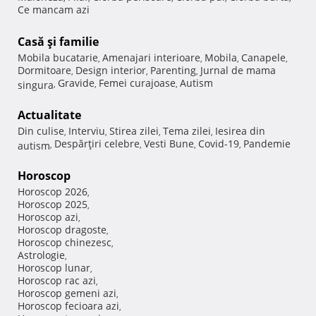
Ce mancam azi
Casă şi familie
Mobila bucatarie
Amenajari interioare
Mobila
Canapele
,
,
,
,
Dormitoare
Design interior
Parenting
Jurnal de mama
,
,
,
Gravide
Femei curajoase
Autism
singura
,
,
,
Actualitate
Din culise
Interviu
Stirea zilei
Tema zilei
Iesirea din
,
,
,
,
Despărţiri celebre
Vesti Bune
Covid-19
Pandemie
autism
,
,
,
,
Horoscop
Horoscop 2026
,
Horoscop 2025
,
Horoscop azi
,
Horoscop dragoste
,
Horoscop chinezesc
,
Astrologie
,
Horoscop lunar
,
Horoscop rac azi
,
Horoscop gemeni azi
,
Horoscop fecioara azi
,