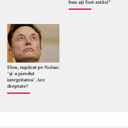
bun ați fost astăzi”
Elon, supărat pe Nolan:
"şi-a pierdut
integritatea". Are
dreptate?