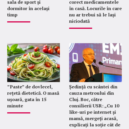
sala de sport și
corect medicamentele
dormitor în același
în casă. Locurile în care
timp
nu ar trebui să le lași
niciodată
”Paste” de dovlecel,
Ședință cu scântei din
rețetă dietetică. O masă
cauza metroului din
ușoară, gata în 15
Cluj. Boc, către
minute
consilierii USR: „Cu 10
like-uri pe internet și
mamă, mergeți acasă,
explicați la soție cât de