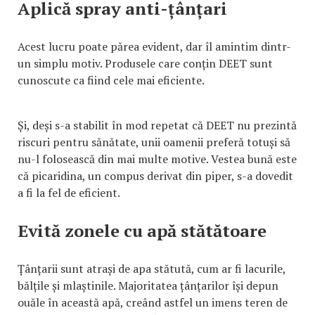
Aplică spray anti-țânțari
Acest lucru poate părea evident, dar îl amintim dintr-
un simplu motiv. Produsele care conțin DEET sunt
cunoscute ca fiind cele mai eficiente.
Și, deși s-a stabilit în mod repetat că DEET nu prezintă
riscuri pentru sănătate, unii oamenii preferă totuși să
nu-l folosească din mai multe motive. Vestea bună este
că picaridina, un compus derivat din piper, s-a dovedit
a fi la fel de eficient.
Evită zonele cu apă stătătoare
Țânțarii sunt atrași de apa stătută, cum ar fi lacurile,
bălțile și mlaștinile. Majoritatea țânțarilor își depun
ouăle în această apă, creând astfel un imens teren de