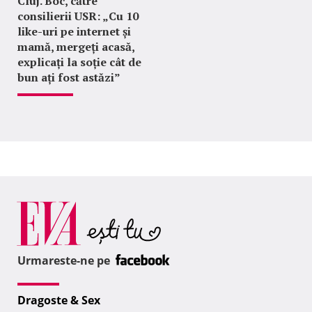
Cluj. Boc, către
consilierii USR: „Cu 10
like-uri pe internet și
mamă, mergeți acasă,
explicați la soție cât de
bun ați fost astăzi”
Urmareste-ne pe
Dragoste & Sex