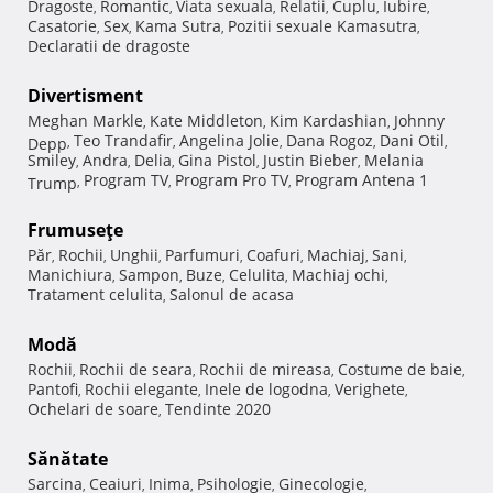
Dragoste
Romantic
Viata sexuala
Relatii
Cuplu
Iubire
,
,
,
,
,
,
Casatorie
Sex
Kama Sutra
Pozitii sexuale Kamasutra
,
,
,
,
Declaratii de dragoste
Divertisment
Meghan Markle
Kate Middleton
Kim Kardashian
Johnny
,
,
,
Teo Trandafir
Angelina Jolie
Dana Rogoz
Dani Otil
Depp
,
,
,
,
,
Smiley
Andra
Delia
Gina Pistol
Justin Bieber
Melania
,
,
,
,
,
Program TV
Program Pro TV
Program Antena 1
Trump
,
,
,
Frumuseţe
Păr
Rochii
Unghii
Parfumuri
Coafuri
Machiaj
Sani
,
,
,
,
,
,
,
Manichiura
Sampon
Buze
Celulita
Machiaj ochi
,
,
,
,
,
Tratament celulita
Salonul de acasa
,
Modă
Rochii
Rochii de seara
Rochii de mireasa
Costume de baie
,
,
,
,
Pantofi
Rochii elegante
Inele de logodna
Verighete
,
,
,
,
Ochelari de soare
Tendinte 2020
,
Sănătate
Sarcina
Ceaiuri
Inima
Psihologie
Ginecologie
,
,
,
,
,