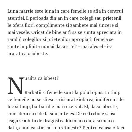
Luna martie este luna in care femeile se afla in centrul
atentiei. E perioada din an in care colegii sau prietenii
le ofera flori, complimente si zambete mai sincere si
mai vesele. Oricat de bine ar fi sa se simta apreciata in
randul colegilor si prietenilor apropiati, femeia se
simte implinita numai daca si "el" - mai ales el - i-a
aratat ca o iubeste.
N
u uita ca iubesti
Barbatii si femeile sunt la polul opus. In timp
ce femeile nu se sfiesc sa isi arate iubirea, indiferent de
loc si timp, barbatul e mai rezervat. El, daca iubeste,
considera ca e de la sine inteles. De ce trebuie sa isi
asigure iubita de dragostea lui inca o data si inca o
data, cand ea stie cat o pretuieste? Pentru ca asa o faci