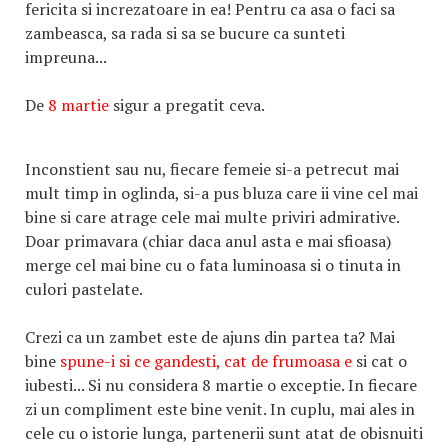
fericita si increzatoare in ea! Pentru ca asa o faci sa
zambeasca, sa rada si sa se bucure ca sunteti
impreuna...
De
8 martie
sigur a pregatit ceva.
Inconstient sau nu, fiecare femeie si-a petrecut mai
mult timp in oglinda, si-a pus bluza care ii vine cel mai
bine si care atrage cele mai multe priviri admirative.
Doar primavara (chiar daca anul asta e mai sfioasa)
merge cel mai bine cu o fata luminoasa si o tinuta in
culori pastelate.
Crezi ca un zambet este de ajuns din partea ta? Mai
bine
spune-i si ce gandesti, cat de frumoasa e
si cat o
iubesti... Si nu considera 8 martie o exceptie. In fiecare
zi un compliment este bine venit. In cuplu, mai ales in
cele cu o istorie lunga, partenerii sunt atat de obisnuiti