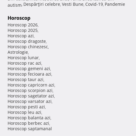
Despărţiri celebre
Vesti Bune
Covid-19
Pandemie
autism
,
,
,
,
Horoscop
Horoscop 2026
,
Horoscop 2025
,
Horoscop azi
,
Horoscop dragoste
,
Horoscop chinezesc
,
Astrologie
,
Horoscop lunar
,
Horoscop rac azi
,
Horoscop gemeni azi
,
Horoscop fecioara azi
,
Horoscop taur azi
,
Horoscop capricorn azi
,
Horoscop scorpion azi
,
Horoscop sagetator azi
,
Horoscop varsator azi
,
Horoscop pesti azi
,
Horoscop leu azi
,
Horoscop balanta azi
,
Horoscop berbec azi
,
Horoscop saptamanal