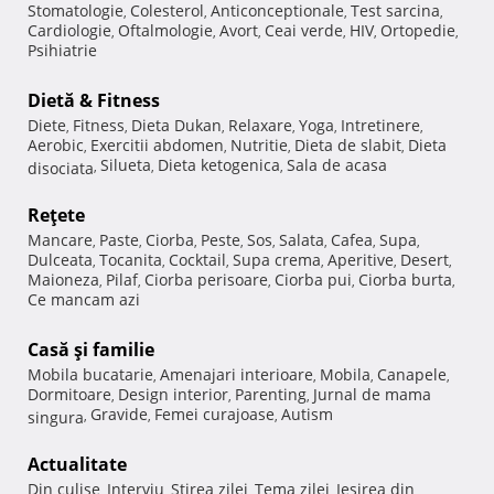
Stomatologie
Colesterol
Anticonceptionale
Test sarcina
,
,
,
,
Cardiologie
Oftalmologie
Avort
Ceai verde
HIV
Ortopedie
,
,
,
,
,
,
Psihiatrie
Dietă & Fitness
Diete
Fitness
Dieta Dukan
Relaxare
Yoga
Intretinere
,
,
,
,
,
,
Aerobic
Exercitii abdomen
Nutritie
Dieta de slabit
Dieta
,
,
,
,
Silueta
Dieta ketogenica
Sala de acasa
disociata
,
,
,
Reţete
Mancare
Paste
Ciorba
Peste
Sos
Salata
Cafea
Supa
,
,
,
,
,
,
,
,
Dulceata
Tocanita
Cocktail
Supa crema
Aperitive
Desert
,
,
,
,
,
,
Maioneza
Pilaf
Ciorba perisoare
Ciorba pui
Ciorba burta
,
,
,
,
,
Ce mancam azi
Casă şi familie
Mobila bucatarie
Amenajari interioare
Mobila
Canapele
,
,
,
,
Dormitoare
Design interior
Parenting
Jurnal de mama
,
,
,
Gravide
Femei curajoase
Autism
singura
,
,
,
Actualitate
Din culise
Interviu
Stirea zilei
Tema zilei
Iesirea din
,
,
,
,