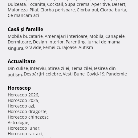
Dulceata
Tocanita
Cocktail
Supa crema
Aperitive
Desert
,
,
,
,
,
,
Maioneza
Pilaf
Ciorba perisoare
Ciorba pui
Ciorba burta
,
,
,
,
,
Ce mancam azi
Casă şi familie
Mobila bucatarie
Amenajari interioare
Mobila
Canapele
,
,
,
,
Dormitoare
Design interior
Parenting
Jurnal de mama
,
,
,
Gravide
Femei curajoase
Autism
singura
,
,
,
Actualitate
Din culise
Interviu
Stirea zilei
Tema zilei
Iesirea din
,
,
,
,
Despărţiri celebre
Vesti Bune
Covid-19
Pandemie
autism
,
,
,
,
Horoscop
Horoscop 2026
,
Horoscop 2025
,
Horoscop azi
,
Horoscop dragoste
,
Horoscop chinezesc
,
Astrologie
,
Horoscop lunar
,
Horoscop rac azi
,