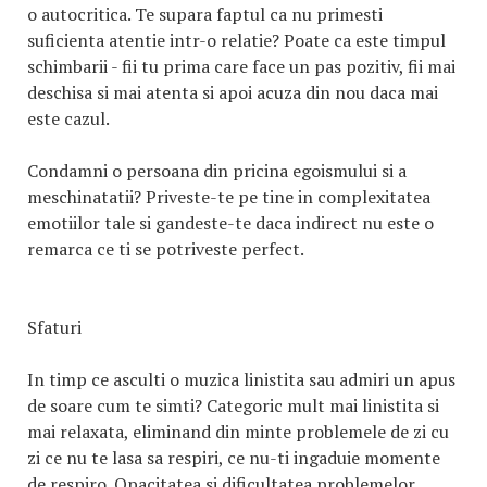
o autocritica. Te supara faptul ca nu primesti
suficienta atentie intr-o relatie? Poate ca este timpul
schimbarii - fii tu prima care face un pas pozitiv, fii mai
deschisa si mai atenta si apoi acuza din nou daca mai
este cazul.
Condamni o persoana din pricina egoismului si a
meschinatatii? Priveste-te pe tine in complexitatea
emotiilor tale si gandeste-te daca indirect nu este o
remarca ce ti se potriveste perfect.
Sfaturi
In timp ce asculti o muzica linistita sau admiri un apus
de soare cum te simti? Categoric mult mai linistita si
mai relaxata, eliminand din minte problemele de zi cu
zi ce nu te lasa sa respiri, ce nu-ti ingaduie momente
de respiro. Opacitatea si dificultatea problemelor,