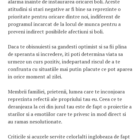
alarma inainte de instaurarea oricarei boli. Aceste
atitudini si stari negative ar fi bine sa reprezinte o
prioritate pentru oricare dintre noi, indiferent de
programul incarcat de la locul de munca pentru a
preveni indirect posibilele afectiuni si boli.
Daca te obisnuiesti sa gandesti optimist si sa fii plina
de speranta si incredere, iti poti determina viata sa
urmeze un curs pozitiv, indepartand riscul de a te
confrunta cu situatiile mai putin placute ce pot aparea
in orice moment al zilei.
Membrii familiei, prietenii, lumea care te inconjoara
reprezinta refectii ale propriului tau eu. Ceea ce te
deranjeaza la cei din jurul tau este de fapt o proiectie a
starilor si a emotiilor care te privesc in mod direct si
au ramas nesolutionate.
Criticile si acuzele servite celorlalti inglobeaza de fapt