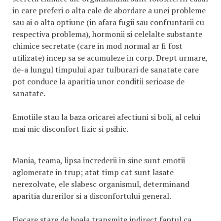
in care preferi o alta cale de abordare a unei probleme
sau ai o alta optiune (in afara fugii sau confruntarii cu
respectiva problema), hormonii si celelalte substante
chimice secretate (care in mod normal ar fi fost
utilizate) incep sa se acumuleze in corp. Drept urmare,
de-a lungul timpului apar tulburari de sanatate care
pot conduce la aparitia unor conditii serioase de
sanatate.
Emotiile stau la baza oricarei afectiuni si boli, al celui
mai mic disconfort fizic si psihic.
Mania, teama, lipsa increderii in sine sunt emotii
aglomerate in trup; atat timp cat sunt lasate
nerezolvate, ele slabesc organismul, determinand
aparitia durerilor si a disconfortului general.
Fiecare stare de boala transmite indirect faptul ca