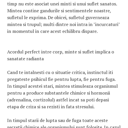
timp nu este asociat unei minti si unui suflet sanatos.
Mintea contine gandurile si sentimentele noastre,
sufletul le exprima. De obicei, sufletul guverneaza
mintea si trupul; multi dintre noi intra in "incurcaturi"
in momentul in care acest echilibru dispare.
Acordul perfect intre corp, minte si suflet implica o
sanatate radianta
Cand te intalnesti cu o situatie critica, instinctul iti
pregateste psihicul fie pentru lupta, fie pentru fuga.
In timpul acestei stari, mintea stimuleaza organismul
pentru a produce substantele chimice si hormonii
(adrenalina, cortizolul) astfel incat sa poti depasi
etapa de criza si sa rezisti in fata stresului.
In timpul starii de lupta sau de fuga toate aceste
secretii chimice ale organismului sunt folosite. In cazul