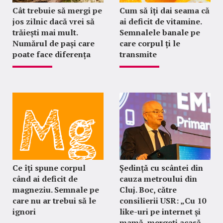
Cât trebuie să mergi pe
Cum să îți dai seama că
jos zilnic dacă vrei să
ai deficit de vitamine.
trăiești mai mult.
Semnalele banale pe
Numărul de pași care
care corpul ți le
poate face diferența
transmite
Ce îți spune corpul
Ședință cu scântei din
când ai deficit de
cauza metroului din
magneziu. Semnale pe
Cluj. Boc, către
care nu ar trebui să le
consilierii USR: „Cu 10
ignori
like-uri pe internet și
mamă, mergeți acasă,