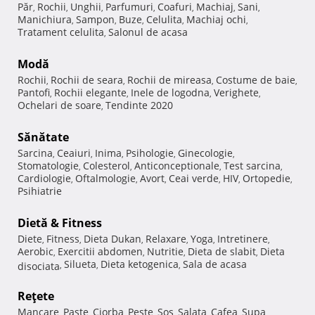
Păr
Rochii
Unghii
Parfumuri
Coafuri
Machiaj
Sani
,
,
,
,
,
,
,
Manichiura
Sampon
Buze
Celulita
Machiaj ochi
,
,
,
,
,
Tratament celulita
Salonul de acasa
,
Modă
Rochii
Rochii de seara
Rochii de mireasa
Costume de baie
,
,
,
,
Pantofi
Rochii elegante
Inele de logodna
Verighete
,
,
,
,
Ochelari de soare
Tendinte 2020
,
Sănătate
Sarcina
Ceaiuri
Inima
Psihologie
Ginecologie
,
,
,
,
,
Stomatologie
Colesterol
Anticonceptionale
Test sarcina
,
,
,
,
Cardiologie
Oftalmologie
Avort
Ceai verde
HIV
Ortopedie
,
,
,
,
,
,
Psihiatrie
Dietă & Fitness
Diete
Fitness
Dieta Dukan
Relaxare
Yoga
Intretinere
,
,
,
,
,
,
Aerobic
Exercitii abdomen
Nutritie
Dieta de slabit
Dieta
,
,
,
,
Silueta
Dieta ketogenica
Sala de acasa
disociata
,
,
,
Reţete
Mancare
Paste
Ciorba
Peste
Sos
Salata
Cafea
Supa
,
,
,
,
,
,
,
,