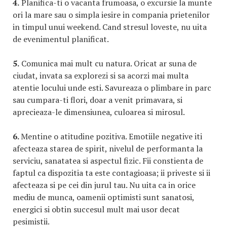
4.
Planifica-ti o vacanta frumoasa, o excursie la munte
ori la mare sau o simpla iesire in compania prietenilor
in timpul unui weekend. Cand stresul loveste, nu uita
de evenimentul planificat.
5.
Comunica mai mult cu natura. Oricat ar suna de
ciudat, invata sa explorezi si sa acorzi mai multa
atentie locului unde esti. Savureaza o plimbare in parc
sau cumpara-ti flori, doar a venit primavara, si
aprecieaza-le dimensiunea, culoarea si mirosul.
6.
Mentine o atitudine pozitiva. Emotiile negative iti
afecteaza starea de spirit, nivelul de performanta la
serviciu, sanatatea si aspectul fizic. Fii constienta de
faptul ca dispozitia ta este contagioasa; ii priveste si ii
afecteaza si pe cei din jurul tau. Nu uita ca in orice
mediu de munca, oamenii optimisti sunt sanatosi,
energici si obtin succesul mult mai usor decat
pesimistii.