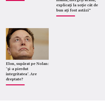
explicați la soție cât de
bun ați fost astăzi”
Elon, supărat pe Nolan:
"şi-a pierdut
integritatea". Are
dreptate?