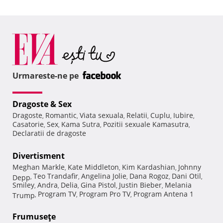
Urmareste-ne pe
Dragoste & Sex
Dragoste
Romantic
Viata sexuala
Relatii
Cuplu
Iubire
,
,
,
,
,
,
Casatorie
Sex
Kama Sutra
Pozitii sexuale Kamasutra
,
,
,
,
Declaratii de dragoste
Divertisment
Meghan Markle
Kate Middleton
Kim Kardashian
Johnny
,
,
,
Teo Trandafir
Angelina Jolie
Dana Rogoz
Dani Otil
Depp
,
,
,
,
,
Smiley
Andra
Delia
Gina Pistol
Justin Bieber
Melania
,
,
,
,
,
Program TV
Program Pro TV
Program Antena 1
Trump
,
,
,
Frumuseţe