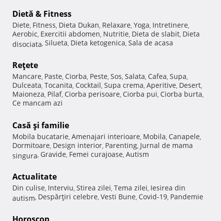
Dietă & Fitness
Diete
Fitness
Dieta Dukan
Relaxare
Yoga
Intretinere
,
,
,
,
,
,
Aerobic
Exercitii abdomen
Nutritie
Dieta de slabit
Dieta
,
,
,
,
Silueta
Dieta ketogenica
Sala de acasa
disociata
,
,
,
Reţete
Mancare
Paste
Ciorba
Peste
Sos
Salata
Cafea
Supa
,
,
,
,
,
,
,
,
Dulceata
Tocanita
Cocktail
Supa crema
Aperitive
Desert
,
,
,
,
,
,
Maioneza
Pilaf
Ciorba perisoare
Ciorba pui
Ciorba burta
,
,
,
,
,
Ce mancam azi
Casă şi familie
Mobila bucatarie
Amenajari interioare
Mobila
Canapele
,
,
,
,
Dormitoare
Design interior
Parenting
Jurnal de mama
,
,
,
Gravide
Femei curajoase
Autism
singura
,
,
,
Actualitate
Din culise
Interviu
Stirea zilei
Tema zilei
Iesirea din
,
,
,
,
Despărţiri celebre
Vesti Bune
Covid-19
Pandemie
autism
,
,
,
,
Horoscop