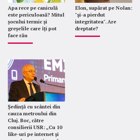
Apa rece pe caniculă
Elon, supărat pe Nolan:
este periculoasă? Mitul
"şi-a pierdut
șocului termic și
integritatea". Are
greșelile care îți pot
dreptate?
face rău
Ședință cu scântei din
cauza metroului din
Cluj. Boc, către
consilierii USR: „Cu 10
like-uri pe internet și