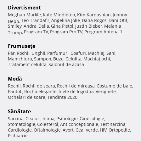
Divertisment
Meghan Markle
Kate Middleton
Kim Kardashian
Johnny
,
,
,
Teo Trandafir
Angelina Jolie
Dana Rogoz
Dani Otil
Depp
,
,
,
,
,
Smiley
Andra
Delia
Gina Pistol
Justin Bieber
Melania
,
,
,
,
,
Program TV
Program Pro TV
Program Antena 1
Trump
,
,
,
Frumuseţe
Păr
Rochii
Unghii
Parfumuri
Coafuri
Machiaj
Sani
,
,
,
,
,
,
,
Manichiura
Sampon
Buze
Celulita
Machiaj ochi
,
,
,
,
,
Tratament celulita
Salonul de acasa
,
Modă
Rochii
Rochii de seara
Rochii de mireasa
Costume de baie
,
,
,
,
Pantofi
Rochii elegante
Inele de logodna
Verighete
,
,
,
,
Ochelari de soare
Tendinte 2020
,
Sănătate
Sarcina
Ceaiuri
Inima
Psihologie
Ginecologie
,
,
,
,
,
Stomatologie
Colesterol
Anticonceptionale
Test sarcina
,
,
,
,
Cardiologie
Oftalmologie
Avort
Ceai verde
HIV
Ortopedie
,
,
,
,
,
,
Psihiatrie