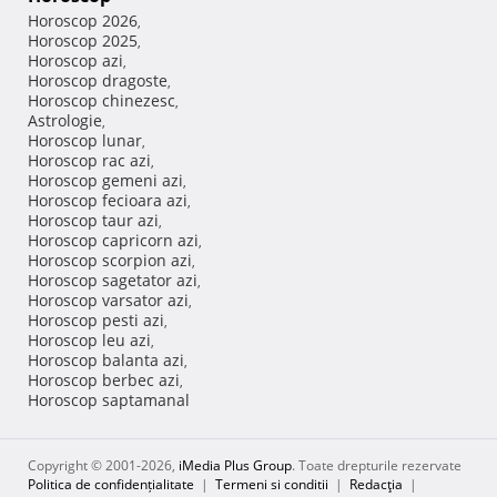
Horoscop 2026
,
Horoscop 2025
,
Horoscop azi
,
Horoscop dragoste
,
Horoscop chinezesc
,
Astrologie
,
Horoscop lunar
,
Horoscop rac azi
,
Horoscop gemeni azi
,
Horoscop fecioara azi
,
Horoscop taur azi
,
Horoscop capricorn azi
,
Horoscop scorpion azi
,
Horoscop sagetator azi
,
Horoscop varsator azi
,
Horoscop pesti azi
,
Horoscop leu azi
,
Horoscop balanta azi
,
Horoscop berbec azi
,
Horoscop saptamanal
Copyright © 2001-2026,
iMedia Plus Group
. Toate drepturile rezervate
Politica de confidențialitate
|
Termeni si conditii
|
Redacţia
|