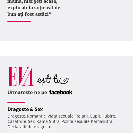
mamă, mergeți acasă,
explicați la soție cât de
bun ați fost astăzi”
Urmareste-ne pe
Dragoste & Sex
Dragoste
Romantic
Viata sexuala
Relatii
Cuplu
Iubire
,
,
,
,
,
,
Casatorie
Sex
Kama Sutra
Pozitii sexuale Kamasutra
,
,
,
,
Declaratii de dragoste