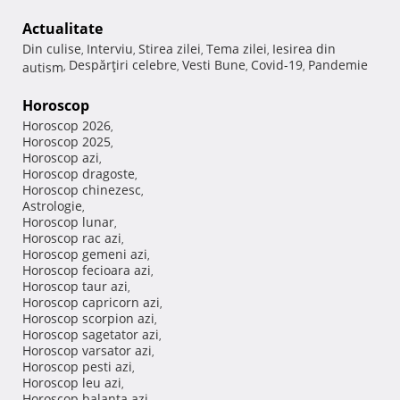
Actualitate
Din culise
Interviu
Stirea zilei
Tema zilei
Iesirea din
,
,
,
,
Despărţiri celebre
Vesti Bune
Covid-19
Pandemie
autism
,
,
,
,
Horoscop
Horoscop 2026
,
Horoscop 2025
,
Horoscop azi
,
Horoscop dragoste
,
Horoscop chinezesc
,
Astrologie
,
Horoscop lunar
,
Horoscop rac azi
,
Horoscop gemeni azi
,
Horoscop fecioara azi
,
Horoscop taur azi
,
Horoscop capricorn azi
,
Horoscop scorpion azi
,
Horoscop sagetator azi
,
Horoscop varsator azi
,
Horoscop pesti azi
,
Horoscop leu azi
,
Horoscop balanta azi
,