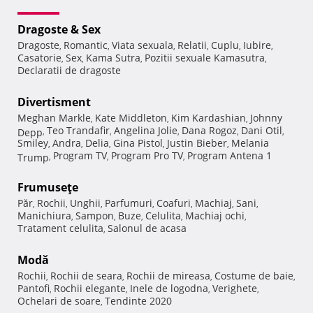
Dragoste & Sex
Dragoste
Romantic
Viata sexuala
Relatii
Cuplu
Iubire
,
,
,
,
,
,
Casatorie
Sex
Kama Sutra
Pozitii sexuale Kamasutra
,
,
,
,
Declaratii de dragoste
Divertisment
Meghan Markle
Kate Middleton
Kim Kardashian
Johnny
,
,
,
Teo Trandafir
Angelina Jolie
Dana Rogoz
Dani Otil
Depp
,
,
,
,
,
Smiley
Andra
Delia
Gina Pistol
Justin Bieber
Melania
,
,
,
,
,
Program TV
Program Pro TV
Program Antena 1
Trump
,
,
,
Frumuseţe
Păr
Rochii
Unghii
Parfumuri
Coafuri
Machiaj
Sani
,
,
,
,
,
,
,
Manichiura
Sampon
Buze
Celulita
Machiaj ochi
,
,
,
,
,
Tratament celulita
Salonul de acasa
,
Modă
Rochii
Rochii de seara
Rochii de mireasa
Costume de baie
,
,
,
,
Pantofi
Rochii elegante
Inele de logodna
Verighete
,
,
,
,
Ochelari de soare
Tendinte 2020
,