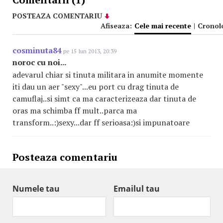
POSTEAZA COMENTARIU
Afiseaza:
Cele mai recente
|
Cronol
cosminuta84
pe 15 Iun 2013, 20:39
noroc cu noi...
adevarul chiar si tinuta militara in anumite momente
iti dau un aer "sexy"...eu port cu drag tinuta de
camuflaj..si simt ca ma caracterizeaza dar tinuta de
oras ma schimba ff mult..parca ma
transform..:)sexy...dar ff serioasa:)si impunatoare
Posteaza comentariu
Numele tau
Emailul tau