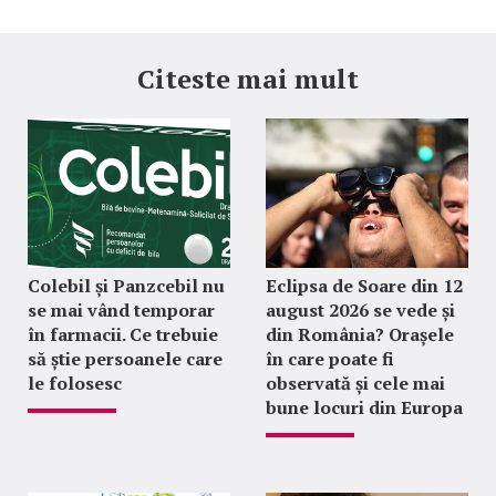
Citeste mai mult
Colebil și Panzcebil nu
Eclipsa de Soare din 12
se mai vând temporar
august 2026 se vede și
în farmacii. Ce trebuie
din România? Orașele
să știe persoanele care
în care poate fi
le folosesc
observată și cele mai
bune locuri din Europa