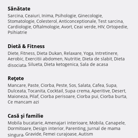
Sănătate
Sarcina
Ceaiuri
Inima
Psihologie
Ginecologie
,
,
,
,
,
Stomatologie
Colesterol
Anticonceptionale
Test sarcina
,
,
,
,
Cardiologie
Oftalmologie
Avort
Ceai verde
HIV
Ortopedie
,
,
,
,
,
,
Psihiatrie
Dietă & Fitness
Diete
Fitness
Dieta Dukan
Relaxare
Yoga
Intretinere
,
,
,
,
,
,
Aerobic
Exercitii abdomen
Nutritie
Dieta de slabit
Dieta
,
,
,
,
Silueta
Dieta ketogenica
Sala de acasa
disociata
,
,
,
Reţete
Mancare
Paste
Ciorba
Peste
Sos
Salata
Cafea
Supa
,
,
,
,
,
,
,
,
Dulceata
Tocanita
Cocktail
Supa crema
Aperitive
Desert
,
,
,
,
,
,
Maioneza
Pilaf
Ciorba perisoare
Ciorba pui
Ciorba burta
,
,
,
,
,
Ce mancam azi
Casă şi familie
Mobila bucatarie
Amenajari interioare
Mobila
Canapele
,
,
,
,
Dormitoare
Design interior
Parenting
Jurnal de mama
,
,
,
Gravide
Femei curajoase
Autism
singura
,
,
,