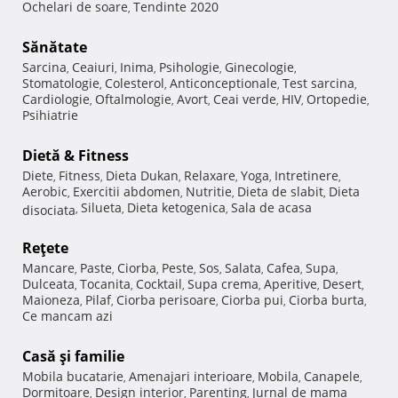
Ochelari de soare
Tendinte 2020
,
Sănătate
Sarcina
Ceaiuri
Inima
Psihologie
Ginecologie
,
,
,
,
,
Stomatologie
Colesterol
Anticonceptionale
Test sarcina
,
,
,
,
Cardiologie
Oftalmologie
Avort
Ceai verde
HIV
Ortopedie
,
,
,
,
,
,
Psihiatrie
Dietă & Fitness
Diete
Fitness
Dieta Dukan
Relaxare
Yoga
Intretinere
,
,
,
,
,
,
Aerobic
Exercitii abdomen
Nutritie
Dieta de slabit
Dieta
,
,
,
,
Silueta
Dieta ketogenica
Sala de acasa
disociata
,
,
,
Reţete
Mancare
Paste
Ciorba
Peste
Sos
Salata
Cafea
Supa
,
,
,
,
,
,
,
,
Dulceata
Tocanita
Cocktail
Supa crema
Aperitive
Desert
,
,
,
,
,
,
Maioneza
Pilaf
Ciorba perisoare
Ciorba pui
Ciorba burta
,
,
,
,
,
Ce mancam azi
Casă şi familie
Mobila bucatarie
Amenajari interioare
Mobila
Canapele
,
,
,
,
Dormitoare
Design interior
Parenting
Jurnal de mama
,
,
,