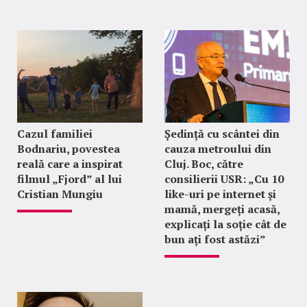
Cazul familiei
Ședință cu scântei din
Bodnariu, povestea
cauza metroului din
reală care a inspirat
Cluj. Boc, către
filmul „Fjord” al lui
consilierii USR: „Cu 10
Cristian Mungiu
like-uri pe internet și
mamă, mergeți acasă,
explicați la soție cât de
bun ați fost astăzi”