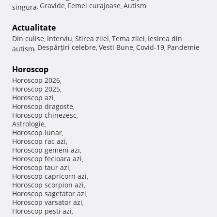
Gravide
Femei curajoase
Autism
singura
,
,
,
Actualitate
Din culise
Interviu
Stirea zilei
Tema zilei
Iesirea din
,
,
,
,
Despărţiri celebre
Vesti Bune
Covid-19
Pandemie
autism
,
,
,
,
Horoscop
Horoscop 2026
,
Horoscop 2025
,
Horoscop azi
,
Horoscop dragoste
,
Horoscop chinezesc
,
Astrologie
,
Horoscop lunar
,
Horoscop rac azi
,
Horoscop gemeni azi
,
Horoscop fecioara azi
,
Horoscop taur azi
,
Horoscop capricorn azi
,
Horoscop scorpion azi
,
Horoscop sagetator azi
,
Horoscop varsator azi
,
Horoscop pesti azi
,