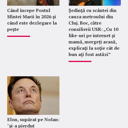
Când începe Postul
Ședință cu scântei din
Sfintei Marii în 2026 și
cauza metroului din
când este dezlegare la
Cluj. Boc, către
pește
consilierii USR: „Cu 10
like-uri pe internet și
mamă, mergeți acasă,
explicați la soție cât de
bun ați fost astăzi”
Elon, supărat pe Nolan:
"şi-a pierdut