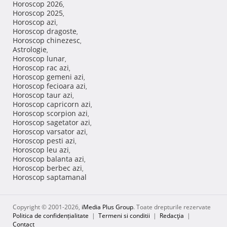
Horoscop 2026
,
Horoscop 2025
,
Horoscop azi
,
Horoscop dragoste
,
Horoscop chinezesc
,
Astrologie
,
Horoscop lunar
,
Horoscop rac azi
,
Horoscop gemeni azi
,
Horoscop fecioara azi
,
Horoscop taur azi
,
Horoscop capricorn azi
,
Horoscop scorpion azi
,
Horoscop sagetator azi
,
Horoscop varsator azi
,
Horoscop pesti azi
,
Horoscop leu azi
,
Horoscop balanta azi
,
Horoscop berbec azi
,
Horoscop saptamanal
Copyright © 2001-2026,
iMedia Plus Group
. Toate drepturile rezervate
Politica de confidențialitate
|
Termeni si conditii
|
Redacţia
|
Contact