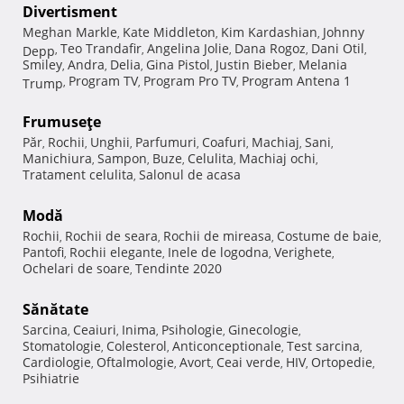
Divertisment
Meghan Markle
Kate Middleton
Kim Kardashian
Johnny
,
,
,
Teo Trandafir
Angelina Jolie
Dana Rogoz
Dani Otil
Depp
,
,
,
,
,
Smiley
Andra
Delia
Gina Pistol
Justin Bieber
Melania
,
,
,
,
,
Program TV
Program Pro TV
Program Antena 1
Trump
,
,
,
Frumuseţe
Păr
Rochii
Unghii
Parfumuri
Coafuri
Machiaj
Sani
,
,
,
,
,
,
,
Manichiura
Sampon
Buze
Celulita
Machiaj ochi
,
,
,
,
,
Tratament celulita
Salonul de acasa
,
Modă
Rochii
Rochii de seara
Rochii de mireasa
Costume de baie
,
,
,
,
Pantofi
Rochii elegante
Inele de logodna
Verighete
,
,
,
,
Ochelari de soare
Tendinte 2020
,
Sănătate
Sarcina
Ceaiuri
Inima
Psihologie
Ginecologie
,
,
,
,
,
Stomatologie
Colesterol
Anticonceptionale
Test sarcina
,
,
,
,
Cardiologie
Oftalmologie
Avort
Ceai verde
HIV
Ortopedie
,
,
,
,
,
,
Psihiatrie