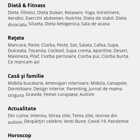
Dietă & Fitness
Diete
Fitness
Dieta Dukan
Relaxare
Yoga
Intretinere
,
,
,
,
,
,
Aerobic
Exercitii abdomen
Nutritie
Dieta de slabit
Dieta
,
,
,
,
Silueta
Dieta ketogenica
Sala de acasa
disociata
,
,
,
Reţete
Mancare
Paste
Ciorba
Peste
Sos
Salata
Cafea
Supa
,
,
,
,
,
,
,
,
Dulceata
Tocanita
Cocktail
Supa crema
Aperitive
Desert
,
,
,
,
,
,
Maioneza
Pilaf
Ciorba perisoare
Ciorba pui
Ciorba burta
,
,
,
,
,
Ce mancam azi
Casă şi familie
Mobila bucatarie
Amenajari interioare
Mobila
Canapele
,
,
,
,
Dormitoare
Design interior
Parenting
Jurnal de mama
,
,
,
Gravide
Femei curajoase
Autism
singura
,
,
,
Actualitate
Din culise
Interviu
Stirea zilei
Tema zilei
Iesirea din
,
,
,
,
Despărţiri celebre
Vesti Bune
Covid-19
Pandemie
autism
,
,
,
,
Horoscop