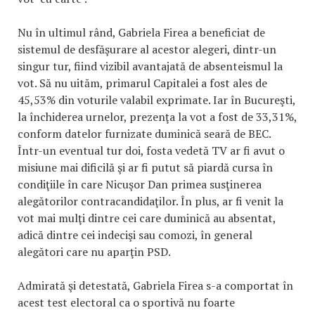
Nu în ultimul rând, Gabriela Firea a beneficiat de
sistemul de desfăşurare al acestor alegeri, dintr-un
singur tur, fiind vizibil avantajată de absenteismul la
vot. Să nu uităm, primarul Capitalei a fost ales de
45,53% din voturile valabil exprimate. Iar în Bucureşti,
la închiderea urnelor, prezenţa la vot a fost de 33,31%,
conform datelor furnizate duminică seară de BEC.
Într-un eventual tur doi, fosta vedetă TV ar fi avut o
misiune mai dificilă şi ar fi putut să piardă cursa în
condiţiile în care Nicuşor Dan primea susţinerea
alegătorilor contracandidaţilor. În plus, ar fi venit la
vot mai mulţi dintre cei care duminică au absentat,
adică dintre cei indecişi sau comozi, în general
alegători care nu aparţin PSD.
Admirată şi detestată, Gabriela Firea s-a comportat în
acest test electoral ca o sportivă nu foarte