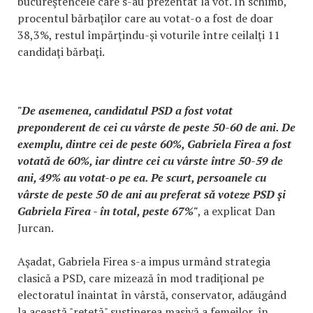
bucureştencele care s-au prezentat la vot. În schimb,
procentul bărbaţilor care au votat-o a fost de doar
38,3%, restul împărţindu-şi voturile între ceilalţi 11
candidaţi bărbaţi.
"De asemenea, candidatul PSD a fost votat
preponderent de cei cu vârste de peste 50-60 de ani. De
exemplu, dintre cei de peste 60%, Gabriela Firea a fost
votată de 60%, iar dintre cei cu vârste între 50-59 de
ani, 49% au votat-o pe ea. Pe scurt, persoanele cu
vârste de peste 50 de ani au preferat să voteze PSD şi
Gabriela Firea - în total, peste 67%"
, a explicat Dan
Jurcan.
Aşadat, Gabriela Firea s-a impus urmând strategia
clasică a PSD, care mizează în mod tradiţional pe
electoratul înaintat în vârstă, conservator, adăugând
la această "reţetă" susţinerea masivă a femeilor, în