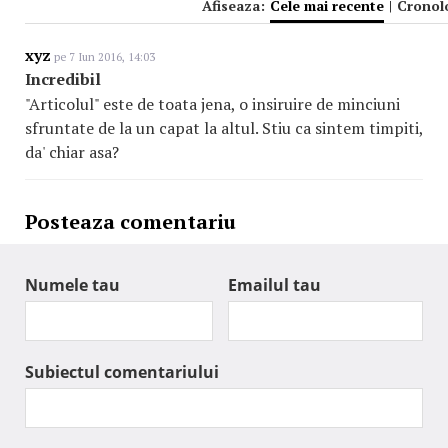
Afiseaza:
Cele mai recente
|
Cronol
xyz
pe 7 Iun 2016, 14:03
Incredibil
"Articolul" este de toata jena, o insiruire de minciuni
sfruntate de la un capat la altul. Stiu ca sintem timpiti,
da' chiar asa?
Posteaza comentariu
Numele tau
Emailul tau
Subiectul comentariului