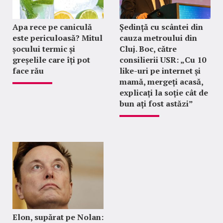
Apa rece pe caniculă
Ședință cu scântei din
este periculoasă? Mitul
cauza metroului din
șocului termic și
Cluj. Boc, către
greșelile care îți pot
consilierii USR: „Cu 10
face rău
like-uri pe internet și
mamă, mergeți acasă,
explicați la soție cât de
bun ați fost astăzi”
Elon, supărat pe Nolan: