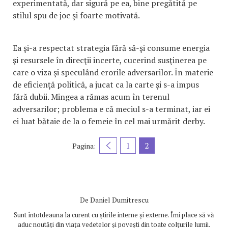
experimentată, dar sigură pe ea, bine pregătită pe
stilul spu de joc şi foarte motivată.
Ea şi-a respectat strategia fără să-şi consume energia
şi resursele în direcţii incerte, cucerind susţinerea pe
care o viza şi speculând erorile adversarilor. În materie
de eficienţă politică, a jucat ca la carte şi s-a impus
fără dubii. Mingea a rămas acum în terenul
adversarilor; problema e că meciul s-a terminat, iar ei
ei luat bătaie de la o femeie în cel mai urmărit derby.
1
2
Pagina:
De
Daniel Dumitrescu
Sunt întotdeauna la curent cu știrile interne și externe. Îmi place să vă
aduc noutăți din viața vedetelor și povești din toate colțurile lumii.