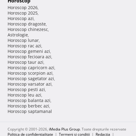
Horoscop
Horoscop 2026
,
Horoscop 2025
,
Horoscop azi
,
Horoscop dragoste
,
Horoscop chinezesc
,
Astrologie
,
Horoscop lunar
,
Horoscop rac azi
,
Horoscop gemeni azi
,
Horoscop fecioara azi
,
Horoscop taur azi
,
Horoscop capricorn azi
,
Horoscop scorpion azi
,
Horoscop sagetator azi
,
Horoscop varsator azi
,
Horoscop pesti azi
,
Horoscop leu azi
,
Horoscop balanta azi
,
Horoscop berbec azi
,
Horoscop saptamanal
Copyright © 2001-2026,
iMedia Plus Group
. Toate drepturile rezervate
Politica de confidențialitate
|
Termeni si conditii
|
Redacţia
|