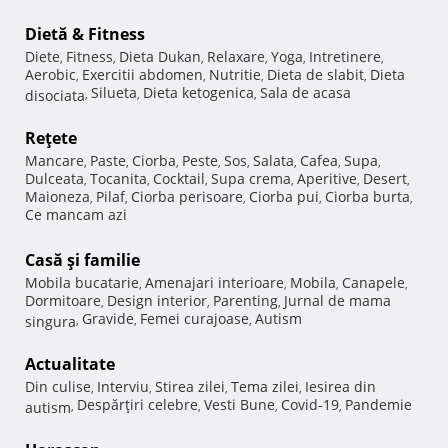
Dietă & Fitness
Diete
Fitness
Dieta Dukan
Relaxare
Yoga
Intretinere
,
,
,
,
,
,
Aerobic
Exercitii abdomen
Nutritie
Dieta de slabit
Dieta
,
,
,
,
Silueta
Dieta ketogenica
Sala de acasa
disociata
,
,
,
Reţete
Mancare
Paste
Ciorba
Peste
Sos
Salata
Cafea
Supa
,
,
,
,
,
,
,
,
Dulceata
Tocanita
Cocktail
Supa crema
Aperitive
Desert
,
,
,
,
,
,
Maioneza
Pilaf
Ciorba perisoare
Ciorba pui
Ciorba burta
,
,
,
,
,
Ce mancam azi
Casă şi familie
Mobila bucatarie
Amenajari interioare
Mobila
Canapele
,
,
,
,
Dormitoare
Design interior
Parenting
Jurnal de mama
,
,
,
Gravide
Femei curajoase
Autism
singura
,
,
,
Actualitate
Din culise
Interviu
Stirea zilei
Tema zilei
Iesirea din
,
,
,
,
Despărţiri celebre
Vesti Bune
Covid-19
Pandemie
autism
,
,
,
,