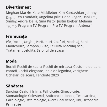
Divertisment
Meghan Markle
Kate Middleton
Kim Kardashian
Johnny
,
,
,
Teo Trandafir
Angelina Jolie
Dana Rogoz
Dani Otil
Depp
,
,
,
,
,
Smiley
Andra
Delia
Gina Pistol
Justin Bieber
Melania
,
,
,
,
,
Program TV
Program Pro TV
Program Antena 1
Trump
,
,
,
Frumuseţe
Păr
Rochii
Unghii
Parfumuri
Coafuri
Machiaj
Sani
,
,
,
,
,
,
,
Manichiura
Sampon
Buze
Celulita
Machiaj ochi
,
,
,
,
,
Tratament celulita
Salonul de acasa
,
Modă
Rochii
Rochii de seara
Rochii de mireasa
Costume de baie
,
,
,
,
Pantofi
Rochii elegante
Inele de logodna
Verighete
,
,
,
,
Ochelari de soare
Tendinte 2020
,
Sănătate
Sarcina
Ceaiuri
Inima
Psihologie
Ginecologie
,
,
,
,
,
Stomatologie
Colesterol
Anticonceptionale
Test sarcina
,
,
,
,
Cardiologie
Oftalmologie
Avort
Ceai verde
HIV
Ortopedie
,
,
,
,
,
,
Psihiatrie