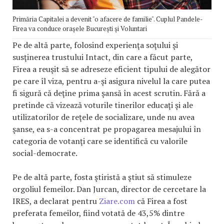
Primăria Capitalei a devenit "o afacere de familie". Cuplul Pandele-
Firea va conduce oraşele Bucureşti şi Voluntari
Pe de altă parte, folosind experienţa soţului şi
susţinerea trustului Intact, din care a făcut parte,
Firea a reuşit să se adreseze eficient tipului de alegător
pe care îl viza, pentru a-şi asigura nivelul la care putea
fi sigură că deţine prima şansă în acest scrutin. Fără a
pretinde că vizează voturile tinerilor educaţi şi ale
utilizatorilor de reţele de socializare, unde nu avea
şanse, ea s-a concentrat pe propagarea mesajului în
categoria de votanţi care se identifică cu valorile
social-democrate.
Pe de altă parte, fosta ştiristă a ştiut să stimuleze
orgoliul femeilor. Dan Jurcan, director de cercetare la
IRES, a declarat pentru
Ziare.com
că Firea a fost
preferata femeilor, fiind votată de 43,5% dintre