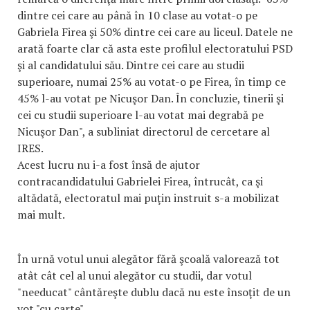
dintre cei care au până în 10 clase au votat-o pe
Gabriela Firea şi 50% dintre cei care au liceul. Datele ne
arată foarte clar că asta este profilul electoratului PSD
şi al candidatului său. Dintre cei care au studii
superioare, numai 25% au votat-o pe Firea, în timp ce
45% l-au votat pe Nicuşor Dan. În concluzie, tinerii şi
cei cu studii superioare l-au votat mai degrabă pe
Nicuşor Dan", a subliniat directorul de cercetare al
IRES.
Acest lucru nu i-a fost însă de ajutor
contracandidatului Gabrielei Firea, întrucât, ca şi
altădată, electoratul mai puţin instruit s-a mobilizat
mai mult.
În urnă votul unui alegător fără şcoală valorează tot
atât cât cel al unui alegător cu studii, dar votul
"needucat" cântăreşte dublu dacă nu este însoţit de un
vot "cu carte".