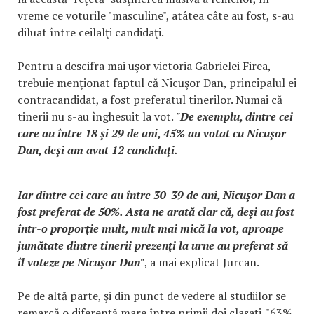
vreme ce voturile "masculine", atâtea câte au fost, s-au
diluat între ceilalţi candidaţi.
Pentru a descifra mai uşor victoria Gabrielei Firea,
trebuie menţionat faptul că Nicuşor Dan, principalul ei
contracandidat, a fost preferatul tinerilor. Numai că
tinerii nu s-au înghesuit la vot.
"De exemplu, dintre cei
care au între 18 şi 29 de ani, 45% au votat cu Nicuşor
Dan, deşi am avut 12 candidaţi.
Iar dintre cei care au între 30-39 de ani, Nicuşor Dan a
fost preferat de 50%. Asta ne arată clar că, deşi au fost
într-o proporţie mult, mult mai mică la vot, aproape
jumătate dintre tinerii prezenţi la urne au preferat să
îl voteze pe Nicuşor Dan"
, a mai explicat Jurcan.
Pe de altă parte, şi din punct de vedere al studiilor se
remarcă o diferenţă mare între primii doi clasaţi. "63%