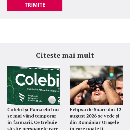
TRIMITE
Citeste mai mult
Colebil și Panzcebil nu
Eclipsa de Soare din 12
se mai vând temporar
august 2026 se vede și
în farmacii. Ce trebuie
din România? Orașele
să știe persoanele care
în care poate fi