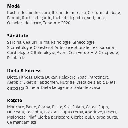
Modă
Rochii
Rochii de seara
Rochii de mireasa
Costume de baie
,
,
,
,
Pantofi
Rochii elegante
Inele de logodna
Verighete
,
,
,
,
Ochelari de soare
Tendinte 2020
,
Sănătate
Sarcina
Ceaiuri
Inima
Psihologie
Ginecologie
,
,
,
,
,
Stomatologie
Colesterol
Anticonceptionale
Test sarcina
,
,
,
,
Cardiologie
Oftalmologie
Avort
Ceai verde
HIV
Ortopedie
,
,
,
,
,
,
Psihiatrie
Dietă & Fitness
Diete
Fitness
Dieta Dukan
Relaxare
Yoga
Intretinere
,
,
,
,
,
,
Aerobic
Exercitii abdomen
Nutritie
Dieta de slabit
Dieta
,
,
,
,
Silueta
Dieta ketogenica
Sala de acasa
disociata
,
,
,
Reţete
Mancare
Paste
Ciorba
Peste
Sos
Salata
Cafea
Supa
,
,
,
,
,
,
,
,
Dulceata
Tocanita
Cocktail
Supa crema
Aperitive
Desert
,
,
,
,
,
,
Maioneza
Pilaf
Ciorba perisoare
Ciorba pui
Ciorba burta
,
,
,
,
,
Ce mancam azi