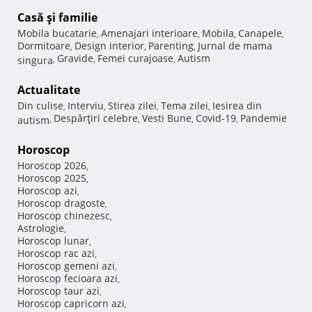
Casă şi familie
Mobila bucatarie
Amenajari interioare
Mobila
Canapele
,
,
,
,
Dormitoare
Design interior
Parenting
Jurnal de mama
,
,
,
Gravide
Femei curajoase
Autism
singura
,
,
,
Actualitate
Din culise
Interviu
Stirea zilei
Tema zilei
Iesirea din
,
,
,
,
Despărţiri celebre
Vesti Bune
Covid-19
Pandemie
autism
,
,
,
,
Horoscop
Horoscop 2026
,
Horoscop 2025
,
Horoscop azi
,
Horoscop dragoste
,
Horoscop chinezesc
,
Astrologie
,
Horoscop lunar
,
Horoscop rac azi
,
Horoscop gemeni azi
,
Horoscop fecioara azi
,
Horoscop taur azi
,
Horoscop capricorn azi
,