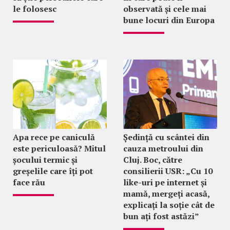
le folosesc
observată și cele mai
bune locuri din Europa
Apa rece pe caniculă
Ședință cu scântei din
este periculoasă? Mitul
cauza metroului din
șocului termic și
Cluj. Boc, către
greșelile care îți pot
consilierii USR: „Cu 10
face rău
like-uri pe internet și
mamă, mergeți acasă,
explicați la soție cât de
bun ați fost astăzi”