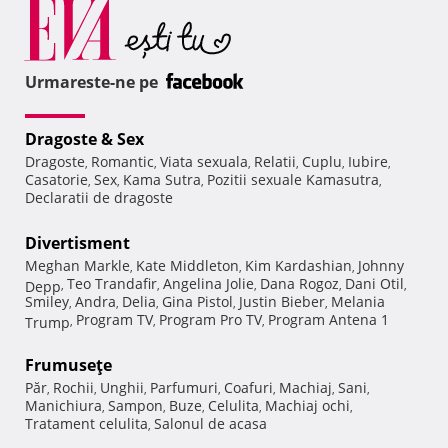
Urmareste-ne pe
Dragoste & Sex
Dragoste
Romantic
Viata sexuala
Relatii
Cuplu
Iubire
,
,
,
,
,
,
Casatorie
Sex
Kama Sutra
Pozitii sexuale Kamasutra
,
,
,
,
Declaratii de dragoste
Divertisment
Meghan Markle
Kate Middleton
Kim Kardashian
Johnny
,
,
,
Teo Trandafir
Angelina Jolie
Dana Rogoz
Dani Otil
Depp
,
,
,
,
,
Smiley
Andra
Delia
Gina Pistol
Justin Bieber
Melania
,
,
,
,
,
Program TV
Program Pro TV
Program Antena 1
Trump
,
,
,
Frumuseţe
Păr
Rochii
Unghii
Parfumuri
Coafuri
Machiaj
Sani
,
,
,
,
,
,
,
Manichiura
Sampon
Buze
Celulita
Machiaj ochi
,
,
,
,
,
Tratament celulita
Salonul de acasa
,