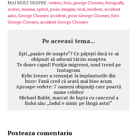
MAI MULT DESPRE:
vedete
,
foto
,
george Clooney
,
fotografii
,
scuter
,
masina
,
spital
,
poze
,
imagini
,
viral
,
incident
,
accident
auto
,
George Clooney accident
,
poze George Clooney
,
foto
George Clooney
,
accident George Clooney
Pe aceeasi tema...
Eşti „pasăre de noapte“? Ce păţeşti dacă te-ai
obişnuit să adormi târziu noaptea
Te doare capul! Poziţia migrenei, noul trend pe
Instagram
Kylie Jenner a renunţat la implanturile din
buze: Fanii cred că arată mai bine acum
Aproape vedete: 7 oameni obişnuiţi care poartă
nume celebre
Michael Bublé, marcat de lupta cu cancerul a
fiului său: „Iadul e nimic pe lângă asta!“
Posteaza comentariu