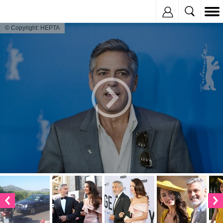
Inregistreaza
© Copyright: HEPTA