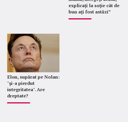
explicați la soție cât de
bun ați fost astăzi”
Elon, supărat pe Nolan:
"şi-a pierdut
integritatea". Are
dreptate?