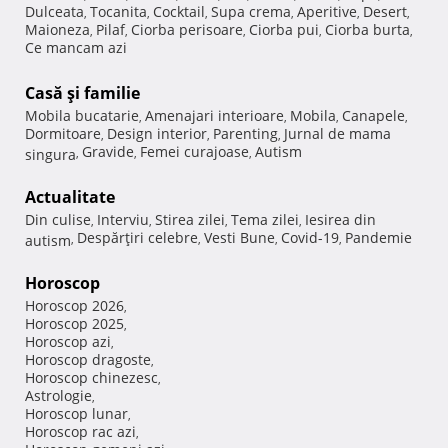
Dulceata
Tocanita
Cocktail
Supa crema
Aperitive
Desert
,
,
,
,
,
,
Maioneza
Pilaf
Ciorba perisoare
Ciorba pui
Ciorba burta
,
,
,
,
,
Ce mancam azi
Casă şi familie
Mobila bucatarie
Amenajari interioare
Mobila
Canapele
,
,
,
,
Dormitoare
Design interior
Parenting
Jurnal de mama
,
,
,
Gravide
Femei curajoase
Autism
singura
,
,
,
Actualitate
Din culise
Interviu
Stirea zilei
Tema zilei
Iesirea din
,
,
,
,
Despărţiri celebre
Vesti Bune
Covid-19
Pandemie
autism
,
,
,
,
Horoscop
Horoscop 2026
,
Horoscop 2025
,
Horoscop azi
,
Horoscop dragoste
,
Horoscop chinezesc
,
Astrologie
,
Horoscop lunar
,
Horoscop rac azi
,