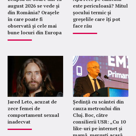
august 2026 se vede și
este periculoasă? Mitul
din România? Orașele
șocului termic și
în care poate fi
greșelile care îți pot
observată și cele mai
face rău
bune locuri din Europa
Jared Leto, acuzat de
Ședință cu scântei din
zece femei de
cauza metroului din
comportament sexual
Cluj. Boc, către
inadecvat
consilierii USR: „Cu 10
like-uri pe internet și
mamă, mergeți acasă,