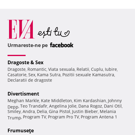
Urmareste-ne pe
Dragoste & Sex
Dragoste
Romantic
Viata sexuala
Relatii
Cuplu
Iubire
,
,
,
,
,
,
Casatorie
Sex
Kama Sutra
Pozitii sexuale Kamasutra
,
,
,
,
Declaratii de dragoste
Divertisment
Meghan Markle
Kate Middleton
Kim Kardashian
Johnny
,
,
,
Teo Trandafir
Angelina Jolie
Dana Rogoz
Dani Otil
Depp
,
,
,
,
,
Smiley
Andra
Delia
Gina Pistol
Justin Bieber
Melania
,
,
,
,
,
Program TV
Program Pro TV
Program Antena 1
Trump
,
,
,
Frumuseţe