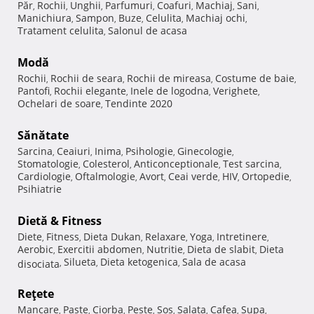
Păr
Rochii
Unghii
Parfumuri
Coafuri
Machiaj
Sani
,
,
,
,
,
,
,
Manichiura
Sampon
Buze
Celulita
Machiaj ochi
,
,
,
,
,
Tratament celulita
Salonul de acasa
,
Modă
Rochii
Rochii de seara
Rochii de mireasa
Costume de baie
,
,
,
,
Pantofi
Rochii elegante
Inele de logodna
Verighete
,
,
,
,
Ochelari de soare
Tendinte 2020
,
Sănătate
Sarcina
Ceaiuri
Inima
Psihologie
Ginecologie
,
,
,
,
,
Stomatologie
Colesterol
Anticonceptionale
Test sarcina
,
,
,
,
Cardiologie
Oftalmologie
Avort
Ceai verde
HIV
Ortopedie
,
,
,
,
,
,
Psihiatrie
Dietă & Fitness
Diete
Fitness
Dieta Dukan
Relaxare
Yoga
Intretinere
,
,
,
,
,
,
Aerobic
Exercitii abdomen
Nutritie
Dieta de slabit
Dieta
,
,
,
,
Silueta
Dieta ketogenica
Sala de acasa
disociata
,
,
,
Reţete
Mancare
Paste
Ciorba
Peste
Sos
Salata
Cafea
Supa
,
,
,
,
,
,
,
,