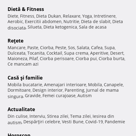
Dietă & Fitness
Diete
Fitness
Dieta Dukan
Relaxare
Yoga
Intretinere
,
,
,
,
,
,
Aerobic
Exercitii abdomen
Nutritie
Dieta de slabit
Dieta
,
,
,
,
Silueta
Dieta ketogenica
Sala de acasa
disociata
,
,
,
Reţete
Mancare
Paste
Ciorba
Peste
Sos
Salata
Cafea
Supa
,
,
,
,
,
,
,
,
Dulceata
Tocanita
Cocktail
Supa crema
Aperitive
Desert
,
,
,
,
,
,
Maioneza
Pilaf
Ciorba perisoare
Ciorba pui
Ciorba burta
,
,
,
,
,
Ce mancam azi
Casă şi familie
Mobila bucatarie
Amenajari interioare
Mobila
Canapele
,
,
,
,
Dormitoare
Design interior
Parenting
Jurnal de mama
,
,
,
Gravide
Femei curajoase
Autism
singura
,
,
,
Actualitate
Din culise
Interviu
Stirea zilei
Tema zilei
Iesirea din
,
,
,
,
Despărţiri celebre
Vesti Bune
Covid-19
Pandemie
autism
,
,
,
,
Horoscop