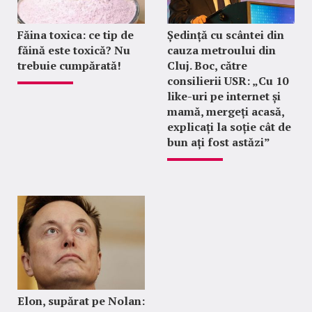
Făina toxica: ce tip de
Ședință cu scântei din
făină este toxică? Nu
cauza metroului din
trebuie cumpărată!
Cluj. Boc, către
consilierii USR: „Cu 10
like-uri pe internet și
mamă, mergeți acasă,
explicați la soție cât de
bun ați fost astăzi”
Elon, supărat pe Nolan: