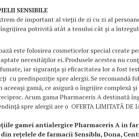
IELII SENSIBILE
rem de important al vieţii de zi cu zi al persoane
 îngrijirea potrivită atât a tenului cât şi a întregul
bază este folosirea cosmeticelor special create pe
daptate necesităţilor ei. Produsele acestea nu conţ
umate, iar siguranţa şi eficacitatea lor a fost tes
cţi cu predispoziţie spre alergii. Se recomandă fo
 aceeaşi gamă, ce asigură o îngrijire complexă şi
eciproc. Acum gama Pharmaceris A destinată îngrij
tendinţă spre alergii are o OFERTA LIMITATĂ DE 
iile gamei antialergice Pharmaceris A in far
 din reţelele de farmacii Sensiblu, Dona, Cen