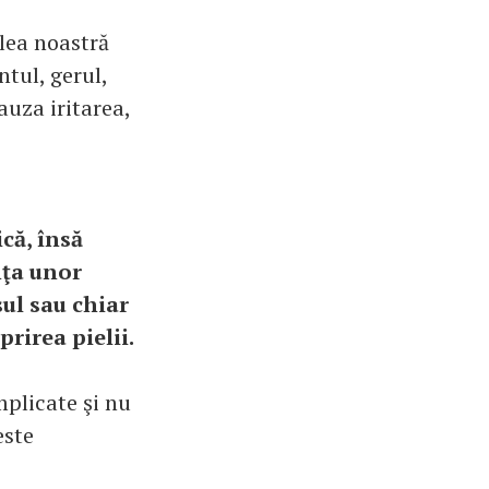
elea noastră
ntul, gerul,
auza iritarea,
că, însă
nţa unor
sul sau chiar
rirea pielii.
mplicate şi nu
este