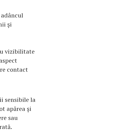
n adâncul
ii şi
u vizibilitate
 aspect
are contact
i sensibile la
ot apărea şi
ere sau
rată.