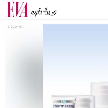
menopauză și când ar t
Carieră
la medic
Actualitate
© Copyright: