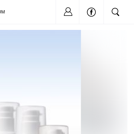
Nu ai cont?
Inregistreaza-
UM