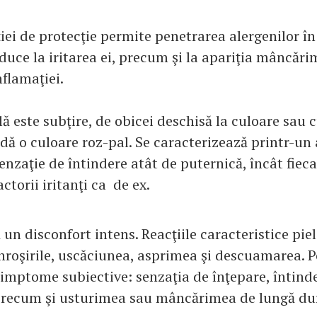
ţiei de protecţie permite penetrarea alergenilor î
e duce la iritarea ei, precum şi la apariţia mâncărim
flamaţiei.
lă este subţire, de obicei deschisă la culoare sau c
i dă o culoare roz-pal. Se caracterizează printr-un
senzaţie de întindere atât de puternică, încât fiec
actorii iritanţi ca de ex.
un disconfort intens. Reacţiile caracteristice pieli
înroşirile, uscăciunea, asprimea şi descuamarea. P
imptome subiective: senzaţia de înţepare, întind
 precum şi usturimea sau mâncărimea de lungă du