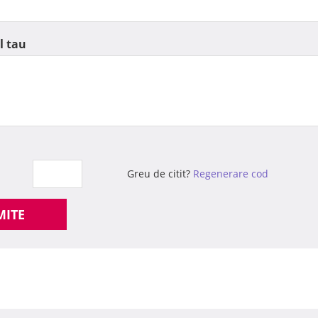
l tau
Greu de citit?
Regenerare cod
MITE