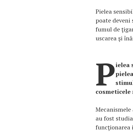
Pielea sensibi
poate deveni s
fumul de ţigar
uscarea şi înă
P
ielea 
piele
stimul
cosmeticele n
Mecanismele ap
au fost studi
funcţionarea 