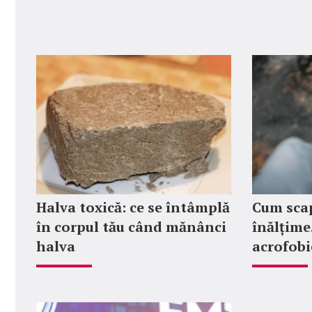
Halva toxică: ce se întâmplă
Cum scap
în corpul tău când mănânci
înălțime
halva
acrofobi