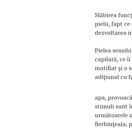
Slăbirea func
pielii, fapt c
dezvoltarea in
Pielea sensibi
capilară, ce î
matifiat şi o 
adiţional cu f
apa, provoacă 
stimuli sunt 
următoarele s
fierbinţeala,