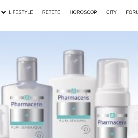
rebui să mergi
și 60 de ani. De ce te trezești mai des
pe măsură ce înaintezi în vârstă
LIFESTYLE
RETETE
HOROSCOP
CITY
FOR