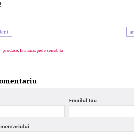
!
dent
ar
:
produse
,
farmacii
,
piele sensibila
comentariu
Emailul tau
omentariului