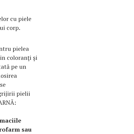
lor cu piele
ui corp.
ntru pielea
in coloranţi şi
tată pe un
losirea
 se
irii pielii
IARNĂ:
maciile
trofarm sau