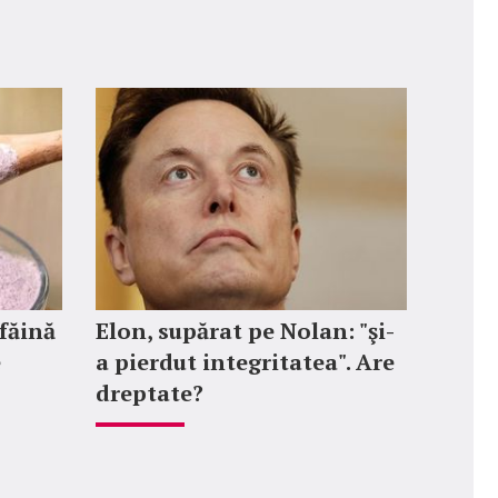
 făină
Elon, supărat pe Nolan: "şi-
e
a pierdut integritatea". Are
dreptate?