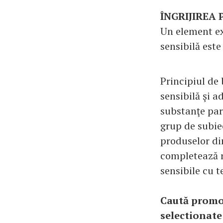
ÎNGRIJIREA P
Un element ext
sensibilă este
Principiul de 
sensibilă şi a
substanţe parf
grup de subie
produselor din
completează r
sensibile cu 
Caută promoţ
selectionate