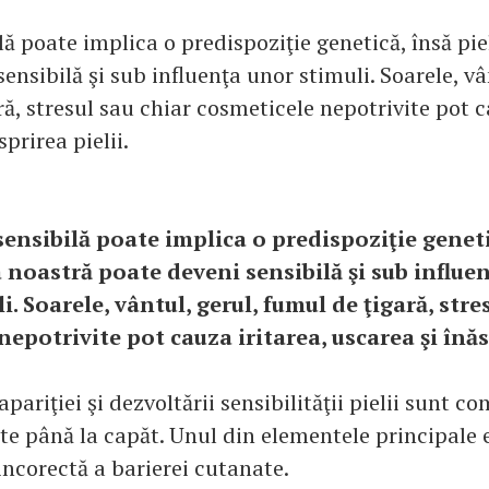
lă poate implica o predispoziţie genetică, însă pi
ensibilă şi sub influenţa unor stimuli. Soarele, vâ
ă, stresul sau chiar cosmeticele nepotrivite pot c
sprirea pielii.
sensibilă poate implica o predispoziţie geneti
a noastră poate deveni sensibilă şi sub influe
i. Soarele, vântul, gerul, fumul de ţigară, stre
epotrivite pot cauza iritarea, uscarea şi înăsp
ariţiei şi dezvoltării sensibilităţii pielii sunt co
ate până la capăt. Unul din elementele principale 
incorectă a barierei cutanate.