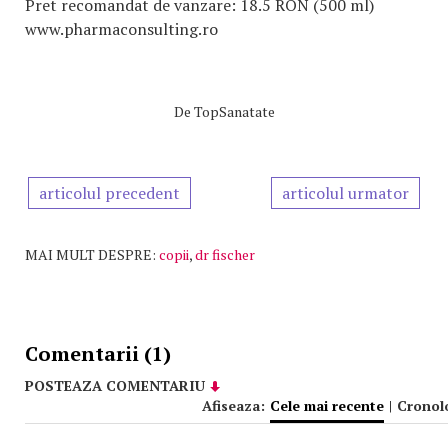
Pret recomandat de vanzare: 18.5 RON (500 ml)
www.pharmaconsulting.ro
De
TopSanatate
articolul precedent
articolul urmator
MAI MULT DESPRE:
copii
,
dr fischer
Comentarii (1)
POSTEAZA COMENTARIU
Afiseaza:
Cele mai recente
|
Cronol