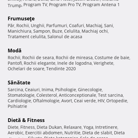
Program TV
Program Pro TV
Program Antena 1
Trump
,
,
,
Frumuseţe
Păr
Rochii
Unghii
Parfumuri
Coafuri
Machiaj
Sani
,
,
,
,
,
,
,
Manichiura
Sampon
Buze
Celulita
Machiaj ochi
,
,
,
,
,
Tratament celulita
Salonul de acasa
,
Modă
Rochii
Rochii de seara
Rochii de mireasa
Costume de baie
,
,
,
,
Pantofi
Rochii elegante
Inele de logodna
Verighete
,
,
,
,
Ochelari de soare
Tendinte 2020
,
Sănătate
Sarcina
Ceaiuri
Inima
Psihologie
Ginecologie
,
,
,
,
,
Stomatologie
Colesterol
Anticonceptionale
Test sarcina
,
,
,
,
Cardiologie
Oftalmologie
Avort
Ceai verde
HIV
Ortopedie
,
,
,
,
,
,
Psihiatrie
Dietă & Fitness
Diete
Fitness
Dieta Dukan
Relaxare
Yoga
Intretinere
,
,
,
,
,
,
Aerobic
Exercitii abdomen
Nutritie
Dieta de slabit
Dieta
,
,
,
,