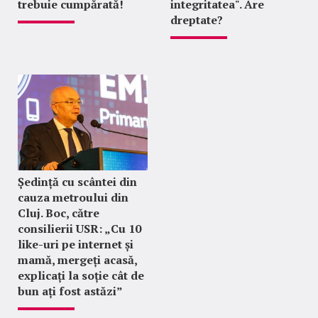
trebuie cumpărată!
integritatea". Are
dreptate?
Ședință cu scântei din
cauza metroului din
Cluj. Boc, către
consilierii USR: „Cu 10
like-uri pe internet și
mamă, mergeți acasă,
explicați la soție cât de
bun ați fost astăzi”