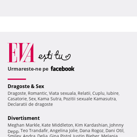
Urmareste-ne pe
Dragoste & Sex
Dragoste
Romantic
Viata sexuala
Relatii
Cuplu
Iubire
,
,
,
,
,
,
Casatorie
Sex
Kama Sutra
Pozitii sexuale Kamasutra
,
,
,
,
Declaratii de dragoste
Divertisment
Meghan Markle
Kate Middleton
Kim Kardashian
Johnny
,
,
,
Teo Trandafir
Angelina Jolie
Dana Rogoz
Dani Otil
Depp
,
,
,
,
,
Smiley
Andra
Delia
Gina Pistol
Justin Bieber
Melania
,
,
,
,
,