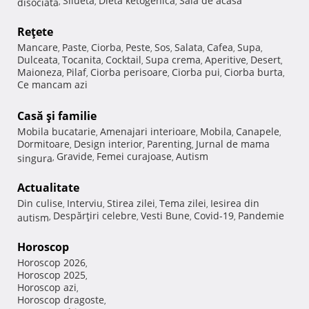
Silueta
Dieta ketogenica
Sala de acasa
disociata
,
,
,
Reţete
Mancare
Paste
Ciorba
Peste
Sos
Salata
Cafea
Supa
,
,
,
,
,
,
,
,
Dulceata
Tocanita
Cocktail
Supa crema
Aperitive
Desert
,
,
,
,
,
,
Maioneza
Pilaf
Ciorba perisoare
Ciorba pui
Ciorba burta
,
,
,
,
,
Ce mancam azi
Casă şi familie
Mobila bucatarie
Amenajari interioare
Mobila
Canapele
,
,
,
,
Dormitoare
Design interior
Parenting
Jurnal de mama
,
,
,
Gravide
Femei curajoase
Autism
singura
,
,
,
Actualitate
Din culise
Interviu
Stirea zilei
Tema zilei
Iesirea din
,
,
,
,
Despărţiri celebre
Vesti Bune
Covid-19
Pandemie
autism
,
,
,
,
Horoscop
Horoscop 2026
,
Horoscop 2025
,
Horoscop azi
,
Horoscop dragoste
,