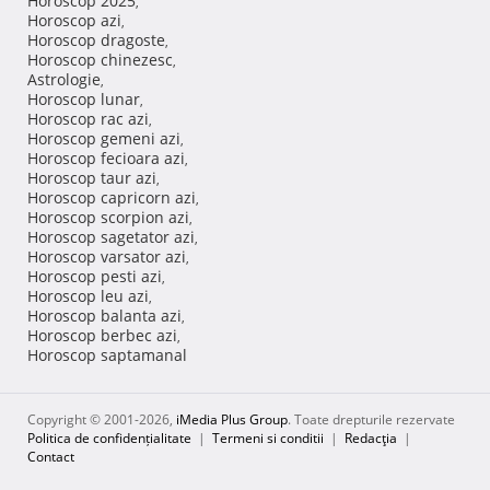
Horoscop 2025
,
Horoscop azi
,
Horoscop dragoste
,
Horoscop chinezesc
,
Astrologie
,
Horoscop lunar
,
Horoscop rac azi
,
Horoscop gemeni azi
,
Horoscop fecioara azi
,
Horoscop taur azi
,
Horoscop capricorn azi
,
Horoscop scorpion azi
,
Horoscop sagetator azi
,
Horoscop varsator azi
,
Horoscop pesti azi
,
Horoscop leu azi
,
Horoscop balanta azi
,
Horoscop berbec azi
,
Horoscop saptamanal
Copyright © 2001-2026,
iMedia Plus Group
. Toate drepturile rezervate
Politica de confidențialitate
|
Termeni si conditii
|
Redacţia
|
Contact