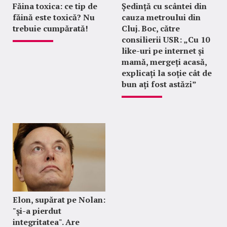
Făina toxica: ce tip de
Ședință cu scântei din
făină este toxică? Nu
cauza metroului din
trebuie cumpărată!
Cluj. Boc, către
consilierii USR: „Cu 10
like-uri pe internet și
mamă, mergeți acasă,
explicați la soție cât de
bun ați fost astăzi”
Elon, supărat pe Nolan:
"şi-a pierdut
integritatea". Are