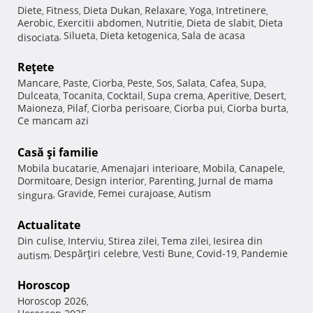
Diete
Fitness
Dieta Dukan
Relaxare
Yoga
Intretinere
,
,
,
,
,
,
Aerobic
Exercitii abdomen
Nutritie
Dieta de slabit
Dieta
,
,
,
,
Silueta
Dieta ketogenica
Sala de acasa
disociata
,
,
,
Reţete
Mancare
Paste
Ciorba
Peste
Sos
Salata
Cafea
Supa
,
,
,
,
,
,
,
,
Dulceata
Tocanita
Cocktail
Supa crema
Aperitive
Desert
,
,
,
,
,
,
Maioneza
Pilaf
Ciorba perisoare
Ciorba pui
Ciorba burta
,
,
,
,
,
Ce mancam azi
Casă şi familie
Mobila bucatarie
Amenajari interioare
Mobila
Canapele
,
,
,
,
Dormitoare
Design interior
Parenting
Jurnal de mama
,
,
,
Gravide
Femei curajoase
Autism
singura
,
,
,
Actualitate
Din culise
Interviu
Stirea zilei
Tema zilei
Iesirea din
,
,
,
,
Despărţiri celebre
Vesti Bune
Covid-19
Pandemie
autism
,
,
,
,
Horoscop
Horoscop 2026
,