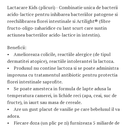
Lactacare Kids (plicuri) - Combinatie unica de bacterii
acido-lactice pentru inhibarea bacteriilor patogene si
reechilibrarea florei intestinale si Actilight® (fibre
fructo-oligo-zaharidice cu lant scurt care sustin
actiunea bacteriilor acido-lactice in intestin).
Beneficii:
• Amelioreaza colicile, reactiile alergice (de tipul
dermatitei atopice), reactiile intolerantei la lactoza.
• Produsul nu contine lactoza si se poate administra
impreuna cu tratamentul antibiotic pentru protectia
florei intestinale saprofite.
• Se poate amesteca in formula de lapte adusa la
temperatura camerei, in lichide reci (apa, ceai, suc de
fructe), in iaurt sau masa de cereale.
• Are un gust placut de vanilie pe care bebelusul il va
adora.
• Fiecare doza (un plic pe zi) furnizeaza 5 miliarde de