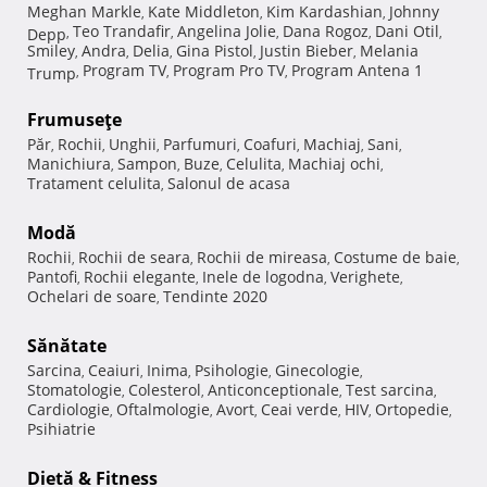
Meghan Markle
Kate Middleton
Kim Kardashian
Johnny
,
,
,
Teo Trandafir
Angelina Jolie
Dana Rogoz
Dani Otil
Depp
,
,
,
,
,
Smiley
Andra
Delia
Gina Pistol
Justin Bieber
Melania
,
,
,
,
,
Program TV
Program Pro TV
Program Antena 1
Trump
,
,
,
Frumuseţe
Păr
Rochii
Unghii
Parfumuri
Coafuri
Machiaj
Sani
,
,
,
,
,
,
,
Manichiura
Sampon
Buze
Celulita
Machiaj ochi
,
,
,
,
,
Tratament celulita
Salonul de acasa
,
Modă
Rochii
Rochii de seara
Rochii de mireasa
Costume de baie
,
,
,
,
Pantofi
Rochii elegante
Inele de logodna
Verighete
,
,
,
,
Ochelari de soare
Tendinte 2020
,
Sănătate
Sarcina
Ceaiuri
Inima
Psihologie
Ginecologie
,
,
,
,
,
Stomatologie
Colesterol
Anticonceptionale
Test sarcina
,
,
,
,
Cardiologie
Oftalmologie
Avort
Ceai verde
HIV
Ortopedie
,
,
,
,
,
,
Psihiatrie
Dietă & Fitness