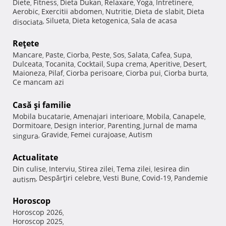
Diete
Fitness
Dieta Dukan
Relaxare
Yoga
Intretinere
,
,
,
,
,
,
Aerobic
Exercitii abdomen
Nutritie
Dieta de slabit
Dieta
,
,
,
,
Silueta
Dieta ketogenica
Sala de acasa
disociata
,
,
,
Reţete
Mancare
Paste
Ciorba
Peste
Sos
Salata
Cafea
Supa
,
,
,
,
,
,
,
,
Dulceata
Tocanita
Cocktail
Supa crema
Aperitive
Desert
,
,
,
,
,
,
Maioneza
Pilaf
Ciorba perisoare
Ciorba pui
Ciorba burta
,
,
,
,
,
Ce mancam azi
Casă şi familie
Mobila bucatarie
Amenajari interioare
Mobila
Canapele
,
,
,
,
Dormitoare
Design interior
Parenting
Jurnal de mama
,
,
,
Gravide
Femei curajoase
Autism
singura
,
,
,
Actualitate
Din culise
Interviu
Stirea zilei
Tema zilei
Iesirea din
,
,
,
,
Despărţiri celebre
Vesti Bune
Covid-19
Pandemie
autism
,
,
,
,
Horoscop
Horoscop 2026
,
Horoscop 2025
,