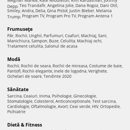
Meghan Markle
Kate Middleton
Kim Kardashian
Johnny
,
,
,
Teo Trandafir
Angelina Jolie
Dana Rogoz
Dani Otil
Depp
,
,
,
,
,
Smiley
Andra
Delia
Gina Pistol
Justin Bieber
Melania
,
,
,
,
,
Program TV
Program Pro TV
Program Antena 1
Trump
,
,
,
Frumuseţe
Păr
Rochii
Unghii
Parfumuri
Coafuri
Machiaj
Sani
,
,
,
,
,
,
,
Manichiura
Sampon
Buze
Celulita
Machiaj ochi
,
,
,
,
,
Tratament celulita
Salonul de acasa
,
Modă
Rochii
Rochii de seara
Rochii de mireasa
Costume de baie
,
,
,
,
Pantofi
Rochii elegante
Inele de logodna
Verighete
,
,
,
,
Ochelari de soare
Tendinte 2020
,
Sănătate
Sarcina
Ceaiuri
Inima
Psihologie
Ginecologie
,
,
,
,
,
Stomatologie
Colesterol
Anticonceptionale
Test sarcina
,
,
,
,
Cardiologie
Oftalmologie
Avort
Ceai verde
HIV
Ortopedie
,
,
,
,
,
,
Psihiatrie
Dietă & Fitness