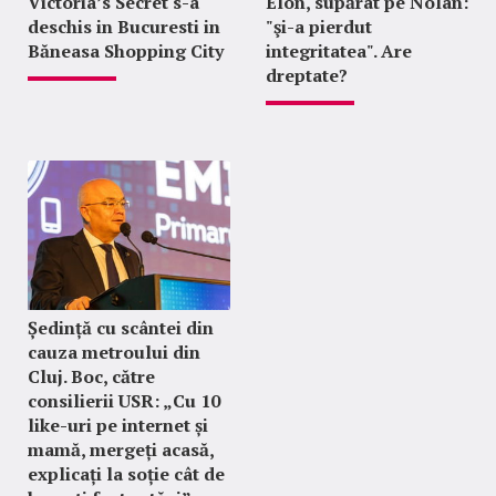
Victoria’s Secret s-a
Elon, supărat pe Nolan:
deschis in Bucuresti in
"şi-a pierdut
Băneasa Shopping City
integritatea". Are
dreptate?
Ședință cu scântei din
cauza metroului din
Cluj. Boc, către
consilierii USR: „Cu 10
like-uri pe internet și
mamă, mergeți acasă,
explicați la soție cât de