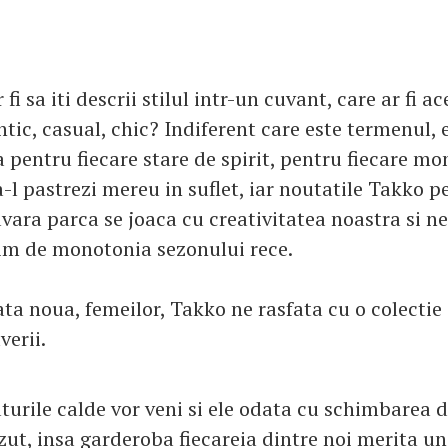
 fi sa iti descrii stilul intr-un cuvant, care ar fi a
tic, casual, chic? Indiferent care este termenul, e
a pentru fiecare stare de spirit, pentru fiecare m
a-l pastrezi mereu in suflet, iar noutatile Takko
vara parca se joaca cu creativitatea noastra si n
im de monotonia sezonului rece.
ta noua, femeilor, Takko ne rasfata cu o colectie
erii.
urile calde vor veni si ele odata cu schimbarea d
ut, insa garderoba fiecareia dintre noi merita un