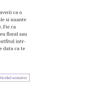
verii ca o
ale si nuante
. Fie ca
u floral sau
utfitul intr-
e data ca te
ticolul urmator