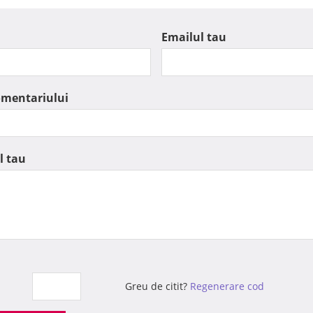
Emailul tau
omentariului
l tau
Greu de citit?
Regenerare cod