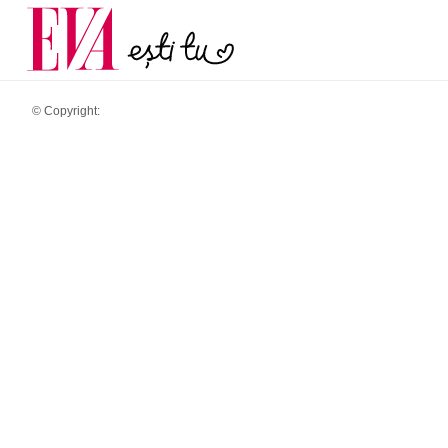
și 60 de ani. De ce te t
Carieră
pe măsură ce înaintez
Actualitate
© Copyright: