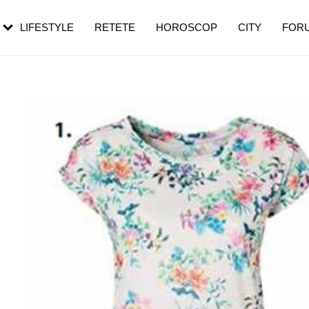
rezești mai des
Cât durează, cum te pregătești și cât
i în vârstă
de dureroasă este investigația
LIFESTYLE
RETETE
HOROSCOP
CITY
FOR