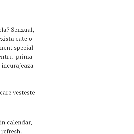
cela? Senzual,
xista cate o
oment special
 pentru prima
e incurajeaza
 care vesteste
in calendar,
 refresh.