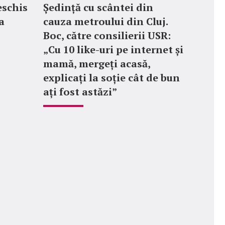
eschis
Ședință cu scântei din
a
cauza metroului din Cluj.
Boc, către consilierii USR:
„Cu 10 like-uri pe internet și
mamă, mergeți acasă,
explicați la soție cât de bun
ați fost astăzi”