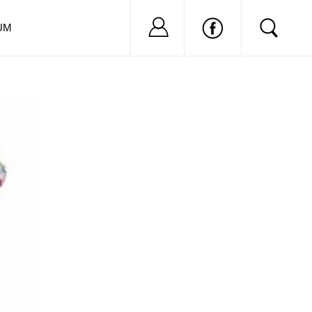
Nu ai cont?
Inregistreaza-
UM