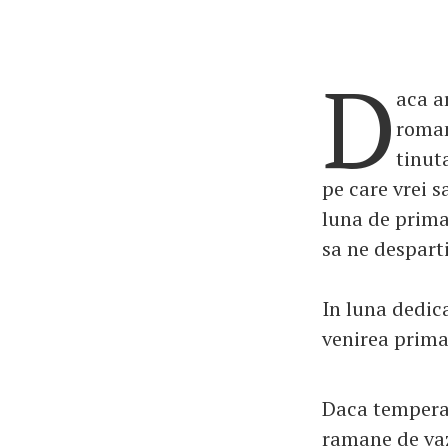
D
aca ar
roman
tinut
pe care vrei s
luna de prima
sa ne despart
In luna dedica
venirea primav
Daca temperat
ramane de vaz