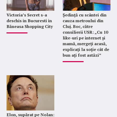
Victoria’s Secret s-a
Ședință cu scântei din
deschis in Bucuresti in
cauza metroului din
Băneasa Shopping City
Cluj. Boc, către
consilierii USR: „Cu 10
like-uri pe internet și
mamă, mergeți acasă,
explicați la soție cât de
bun ați fost astăzi”
Elon, supărat pe Nolan: