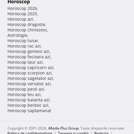
Horoscop
Horoscop 2026
,
Horoscop 2025
,
Horoscop azi
,
Horoscop dragoste
,
Horoscop chinezesc
,
Astrologie
,
Horoscop lunar
,
Horoscop rac azi
,
Horoscop gemeni azi
,
Horoscop fecioara azi
,
Horoscop taur azi
,
Horoscop capricorn azi
,
Horoscop scorpion azi
,
Horoscop sagetator azi
,
Horoscop varsator azi
,
Horoscop pesti azi
,
Horoscop leu azi
,
Horoscop balanta azi
,
Horoscop berbec azi
,
Horoscop saptamanal
Copyright © 2001-2026,
iMedia Plus Group
. Toate drepturile rezervate
Politica de confidențialitate
|
Termeni si conditii
|
Redacţia
|