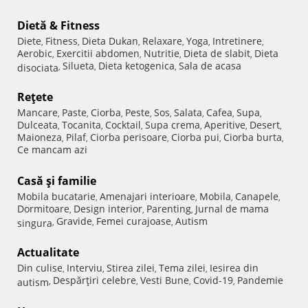
Dietă & Fitness
Diete
Fitness
Dieta Dukan
Relaxare
Yoga
Intretinere
,
,
,
,
,
,
Aerobic
Exercitii abdomen
Nutritie
Dieta de slabit
Dieta
,
,
,
,
Silueta
Dieta ketogenica
Sala de acasa
disociata
,
,
,
Reţete
Mancare
Paste
Ciorba
Peste
Sos
Salata
Cafea
Supa
,
,
,
,
,
,
,
,
Dulceata
Tocanita
Cocktail
Supa crema
Aperitive
Desert
,
,
,
,
,
,
Maioneza
Pilaf
Ciorba perisoare
Ciorba pui
Ciorba burta
,
,
,
,
,
Ce mancam azi
Casă şi familie
Mobila bucatarie
Amenajari interioare
Mobila
Canapele
,
,
,
,
Dormitoare
Design interior
Parenting
Jurnal de mama
,
,
,
Gravide
Femei curajoase
Autism
singura
,
,
,
Actualitate
Din culise
Interviu
Stirea zilei
Tema zilei
Iesirea din
,
,
,
,
Despărţiri celebre
Vesti Bune
Covid-19
Pandemie
autism
,
,
,
,