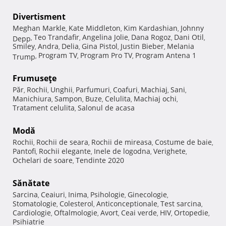
Divertisment
Meghan Markle
Kate Middleton
Kim Kardashian
Johnny
,
,
,
Teo Trandafir
Angelina Jolie
Dana Rogoz
Dani Otil
Depp
,
,
,
,
,
Smiley
Andra
Delia
Gina Pistol
Justin Bieber
Melania
,
,
,
,
,
Program TV
Program Pro TV
Program Antena 1
Trump
,
,
,
Frumuseţe
Păr
Rochii
Unghii
Parfumuri
Coafuri
Machiaj
Sani
,
,
,
,
,
,
,
Manichiura
Sampon
Buze
Celulita
Machiaj ochi
,
,
,
,
,
Tratament celulita
Salonul de acasa
,
Modă
Rochii
Rochii de seara
Rochii de mireasa
Costume de baie
,
,
,
,
Pantofi
Rochii elegante
Inele de logodna
Verighete
,
,
,
,
Ochelari de soare
Tendinte 2020
,
Sănătate
Sarcina
Ceaiuri
Inima
Psihologie
Ginecologie
,
,
,
,
,
Stomatologie
Colesterol
Anticonceptionale
Test sarcina
,
,
,
,
Cardiologie
Oftalmologie
Avort
Ceai verde
HIV
Ortopedie
,
,
,
,
,
,
Psihiatrie