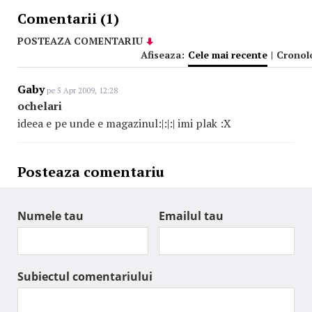
Comentarii (1)
POSTEAZA COMENTARIU
Afiseaza:
Cele mai recente
|
Cronol
Gaby
pe 5 Apr 2009, 12:28
ochelari
ideea e pe unde e magazinul:|:|:| imi plak :X
Posteaza comentariu
Numele tau
Emailul tau
Subiectul comentariului