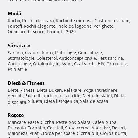
Modă
Rochii
Rochii de seara
Rochii de mireasa
Costume de baie
,
,
,
,
Pantofi
Rochii elegante
Inele de logodna
Verighete
,
,
,
,
Ochelari de soare
Tendinte 2020
,
Sănătate
Sarcina
Ceaiuri
Inima
Psihologie
Ginecologie
,
,
,
,
,
Stomatologie
Colesterol
Anticonceptionale
Test sarcina
,
,
,
,
Cardiologie
Oftalmologie
Avort
Ceai verde
HIV
Ortopedie
,
,
,
,
,
,
Psihiatrie
Dietă & Fitness
Diete
Fitness
Dieta Dukan
Relaxare
Yoga
Intretinere
,
,
,
,
,
,
Aerobic
Exercitii abdomen
Nutritie
Dieta de slabit
Dieta
,
,
,
,
Silueta
Dieta ketogenica
Sala de acasa
disociata
,
,
,
Reţete
Mancare
Paste
Ciorba
Peste
Sos
Salata
Cafea
Supa
,
,
,
,
,
,
,
,
Dulceata
Tocanita
Cocktail
Supa crema
Aperitive
Desert
,
,
,
,
,
,
Maioneza
Pilaf
Ciorba perisoare
Ciorba pui
Ciorba burta
,
,
,
,
,