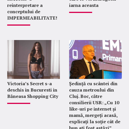
reinterpretare a
iarna aceasta
conceptului de
IMPERMEABILITATE!
Victoria’s Secret s-a
Ședință cu scântei din
deschis in Bucuresti in
cauza metroului din
Băneasa Shopping City
Cluj. Boc, către
consilierii USR: „Cu 10
like-uri pe internet și
mamă, mergeți acasă,
explicați la soție cât de
bun ați fost astăzi”