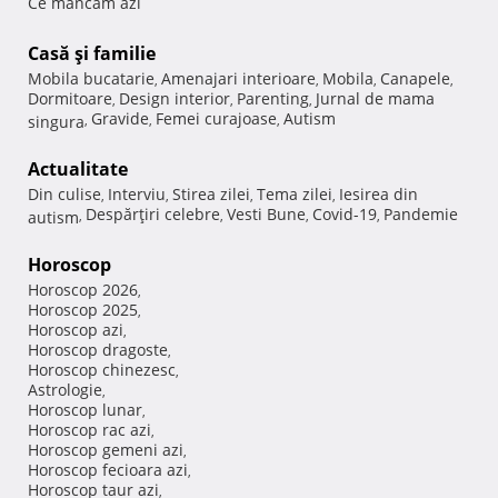
Ce mancam azi
Casă şi familie
Mobila bucatarie
Amenajari interioare
Mobila
Canapele
,
,
,
,
Dormitoare
Design interior
Parenting
Jurnal de mama
,
,
,
Gravide
Femei curajoase
Autism
singura
,
,
,
Actualitate
Din culise
Interviu
Stirea zilei
Tema zilei
Iesirea din
,
,
,
,
Despărţiri celebre
Vesti Bune
Covid-19
Pandemie
autism
,
,
,
,
Horoscop
Horoscop 2026
,
Horoscop 2025
,
Horoscop azi
,
Horoscop dragoste
,
Horoscop chinezesc
,
Astrologie
,
Horoscop lunar
,
Horoscop rac azi
,
Horoscop gemeni azi
,
Horoscop fecioara azi
,
Horoscop taur azi
,