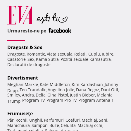
Urmareste-ne pe
Dragoste & Sex
Dragoste
Romantic
Viata sexuala
Relatii
Cuplu
Iubire
,
,
,
,
,
,
Casatorie
Sex
Kama Sutra
Pozitii sexuale Kamasutra
,
,
,
,
Declaratii de dragoste
Divertisment
Meghan Markle
Kate Middleton
Kim Kardashian
Johnny
,
,
,
Teo Trandafir
Angelina Jolie
Dana Rogoz
Dani Otil
Depp
,
,
,
,
,
Smiley
Andra
Delia
Gina Pistol
Justin Bieber
Melania
,
,
,
,
,
Program TV
Program Pro TV
Program Antena 1
Trump
,
,
,
Frumuseţe
Păr
Rochii
Unghii
Parfumuri
Coafuri
Machiaj
Sani
,
,
,
,
,
,
,
Manichiura
Sampon
Buze
Celulita
Machiaj ochi
,
,
,
,
,
Tratament celulita
Salonul de acasa
,