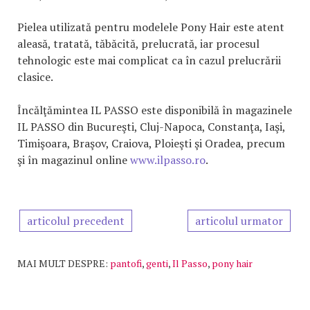
Pielea utilizată pentru modelele Pony Hair este atent
aleasă, tratată, tăbăcită, prelucrată, iar procesul
tehnologic este mai complicat ca în cazul prelucrării
clasice.
Încălţămintea IL PASSO este disponibilă în magazinele
IL PASSO din Bucureşti, Cluj-Napoca, Constanţa, Iaşi,
Timişoara, Braşov, Craiova, Ploieşti şi Oradea, precum
şi în magazinul online
www.ilpasso.ro
.
articolul precedent
articolul urmator
MAI MULT DESPRE:
pantofi
,
genti
,
Il Passo
,
pony hair