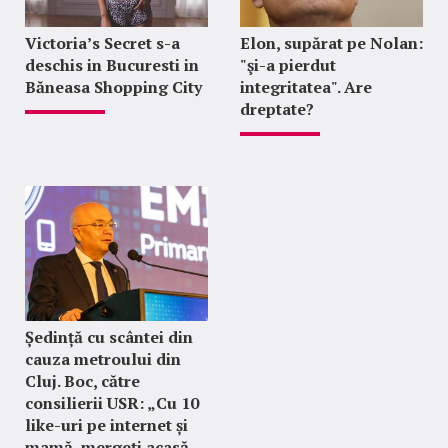
Victoria’s Secret s-a
Elon, supărat pe Nolan:
deschis in Bucuresti in
"şi-a pierdut
Băneasa Shopping City
integritatea". Are
dreptate?
Ședință cu scântei din
cauza metroului din
Cluj. Boc, către
consilierii USR: „Cu 10
like-uri pe internet și
mamă, mergeți acasă,