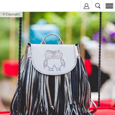
Inregistreaza
© Copyright: