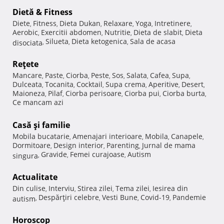
Dietă & Fitness
Diete
Fitness
Dieta Dukan
Relaxare
Yoga
Intretinere
,
,
,
,
,
,
Aerobic
Exercitii abdomen
Nutritie
Dieta de slabit
Dieta
,
,
,
,
Silueta
Dieta ketogenica
Sala de acasa
disociata
,
,
,
Reţete
Mancare
Paste
Ciorba
Peste
Sos
Salata
Cafea
Supa
,
,
,
,
,
,
,
,
Dulceata
Tocanita
Cocktail
Supa crema
Aperitive
Desert
,
,
,
,
,
,
Maioneza
Pilaf
Ciorba perisoare
Ciorba pui
Ciorba burta
,
,
,
,
,
Ce mancam azi
Casă şi familie
Mobila bucatarie
Amenajari interioare
Mobila
Canapele
,
,
,
,
Dormitoare
Design interior
Parenting
Jurnal de mama
,
,
,
Gravide
Femei curajoase
Autism
singura
,
,
,
Actualitate
Din culise
Interviu
Stirea zilei
Tema zilei
Iesirea din
,
,
,
,
Despărţiri celebre
Vesti Bune
Covid-19
Pandemie
autism
,
,
,
,
Horoscop