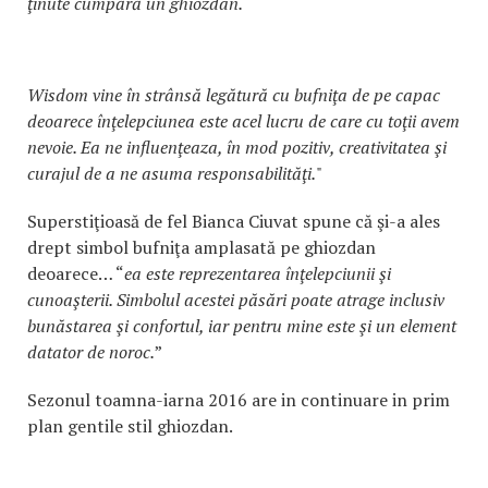
ţinute cumpără un ghiozdan.
Wisdom vine în strânsă legătură cu bufniţa de pe capac
deoarece înţelepciunea este acel lucru de care cu toţii avem
nevoie. Ea ne influenţeaza, în mod pozitiv, creativitatea şi
curajul de a ne asuma responsabilităţi.
"
Superstiţioasă de fel Bianca Ciuvat spune că şi-a ales
drept simbol bufniţa amplasată pe ghiozdan
deoarece… “
ea este reprezentarea înţelepciunii şi
cunoaşterii. Simbolul acestei păsări poate atrage inclusiv
bunăstarea şi confortul, iar pentru mine este şi un element
datator de noroc.
”
Sezonul toamna-iarna 2016 are in continuare in prim
plan gentile stil ghiozdan.