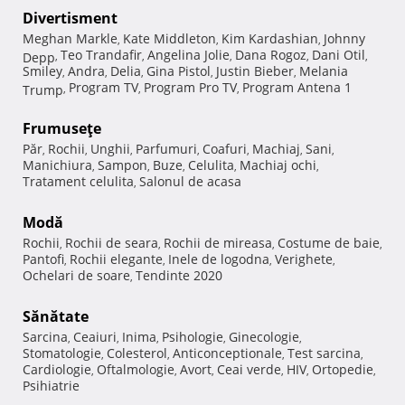
Divertisment
Meghan Markle
Kate Middleton
Kim Kardashian
Johnny
,
,
,
Teo Trandafir
Angelina Jolie
Dana Rogoz
Dani Otil
Depp
,
,
,
,
,
Smiley
Andra
Delia
Gina Pistol
Justin Bieber
Melania
,
,
,
,
,
Program TV
Program Pro TV
Program Antena 1
Trump
,
,
,
Frumuseţe
Păr
Rochii
Unghii
Parfumuri
Coafuri
Machiaj
Sani
,
,
,
,
,
,
,
Manichiura
Sampon
Buze
Celulita
Machiaj ochi
,
,
,
,
,
Tratament celulita
Salonul de acasa
,
Modă
Rochii
Rochii de seara
Rochii de mireasa
Costume de baie
,
,
,
,
Pantofi
Rochii elegante
Inele de logodna
Verighete
,
,
,
,
Ochelari de soare
Tendinte 2020
,
Sănătate
Sarcina
Ceaiuri
Inima
Psihologie
Ginecologie
,
,
,
,
,
Stomatologie
Colesterol
Anticonceptionale
Test sarcina
,
,
,
,
Cardiologie
Oftalmologie
Avort
Ceai verde
HIV
Ortopedie
,
,
,
,
,
,
Psihiatrie