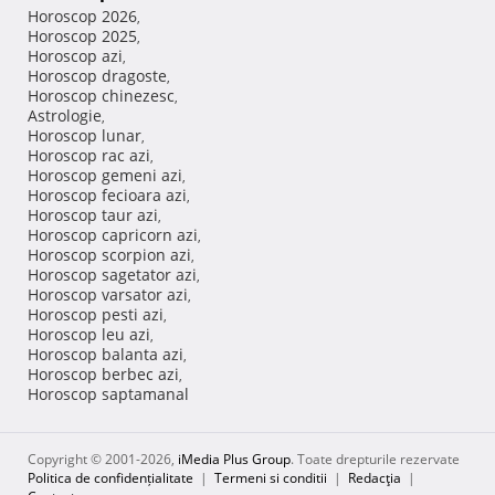
Horoscop 2026
,
Horoscop 2025
,
Horoscop azi
,
Horoscop dragoste
,
Horoscop chinezesc
,
Astrologie
,
Horoscop lunar
,
Horoscop rac azi
,
Horoscop gemeni azi
,
Horoscop fecioara azi
,
Horoscop taur azi
,
Horoscop capricorn azi
,
Horoscop scorpion azi
,
Horoscop sagetator azi
,
Horoscop varsator azi
,
Horoscop pesti azi
,
Horoscop leu azi
,
Horoscop balanta azi
,
Horoscop berbec azi
,
Horoscop saptamanal
Copyright © 2001-2026,
iMedia Plus Group
. Toate drepturile rezervate
Politica de confidențialitate
|
Termeni si conditii
|
Redacţia
|