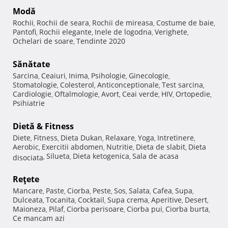
Modă
Rochii
Rochii de seara
Rochii de mireasa
Costume de baie
,
,
,
,
Pantofi
Rochii elegante
Inele de logodna
Verighete
,
,
,
,
Ochelari de soare
Tendinte 2020
,
Sănătate
Sarcina
Ceaiuri
Inima
Psihologie
Ginecologie
,
,
,
,
,
Stomatologie
Colesterol
Anticonceptionale
Test sarcina
,
,
,
,
Cardiologie
Oftalmologie
Avort
Ceai verde
HIV
Ortopedie
,
,
,
,
,
,
Psihiatrie
Dietă & Fitness
Diete
Fitness
Dieta Dukan
Relaxare
Yoga
Intretinere
,
,
,
,
,
,
Aerobic
Exercitii abdomen
Nutritie
Dieta de slabit
Dieta
,
,
,
,
Silueta
Dieta ketogenica
Sala de acasa
disociata
,
,
,
Reţete
Mancare
Paste
Ciorba
Peste
Sos
Salata
Cafea
Supa
,
,
,
,
,
,
,
,
Dulceata
Tocanita
Cocktail
Supa crema
Aperitive
Desert
,
,
,
,
,
,
Maioneza
Pilaf
Ciorba perisoare
Ciorba pui
Ciorba burta
,
,
,
,
,
Ce mancam azi