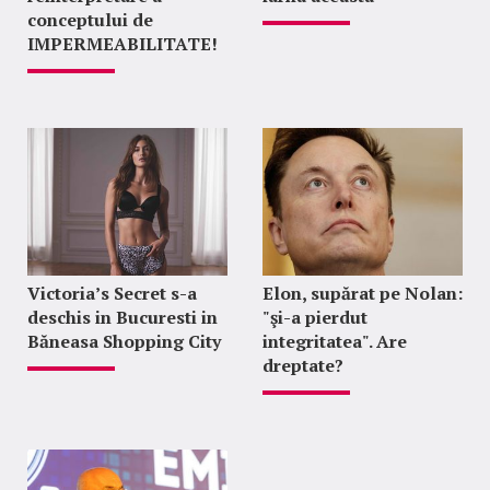
conceptului de
IMPERMEABILITATE!
Victoria’s Secret s-a
Elon, supărat pe Nolan:
deschis in Bucuresti in
"şi-a pierdut
Băneasa Shopping City
integritatea". Are
dreptate?