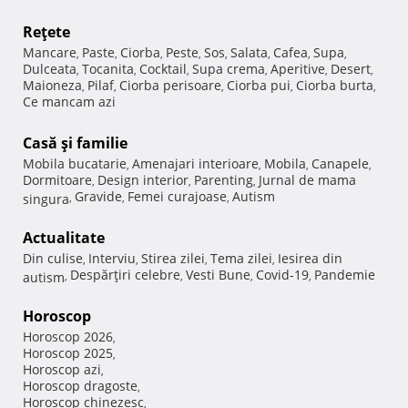
Reţete
Mancare
Paste
Ciorba
Peste
Sos
Salata
Cafea
Supa
,
,
,
,
,
,
,
,
Dulceata
Tocanita
Cocktail
Supa crema
Aperitive
Desert
,
,
,
,
,
,
Maioneza
Pilaf
Ciorba perisoare
Ciorba pui
Ciorba burta
,
,
,
,
,
Ce mancam azi
Casă şi familie
Mobila bucatarie
Amenajari interioare
Mobila
Canapele
,
,
,
,
Dormitoare
Design interior
Parenting
Jurnal de mama
,
,
,
Gravide
Femei curajoase
Autism
singura
,
,
,
Actualitate
Din culise
Interviu
Stirea zilei
Tema zilei
Iesirea din
,
,
,
,
Despărţiri celebre
Vesti Bune
Covid-19
Pandemie
autism
,
,
,
,
Horoscop
Horoscop 2026
,
Horoscop 2025
,
Horoscop azi
,
Horoscop dragoste
,
Horoscop chinezesc
,