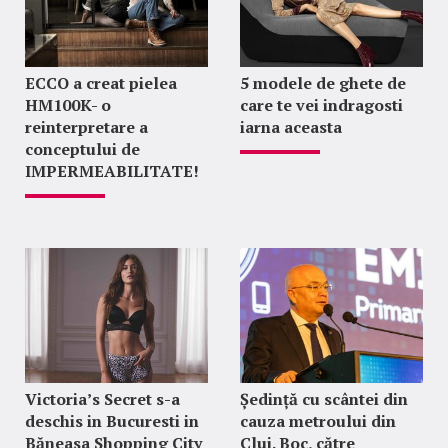
ECCO a creat pielea
5 modele de ghete de
HM100K- o
care te vei indragosti
reinterpretare a
iarna aceasta
conceptului de
IMPERMEABILITATE!
Victoria’s Secret s-a
Ședință cu scântei din
deschis in Bucuresti in
cauza metroului din
Băneasa Shopping City
Cluj. Boc, către