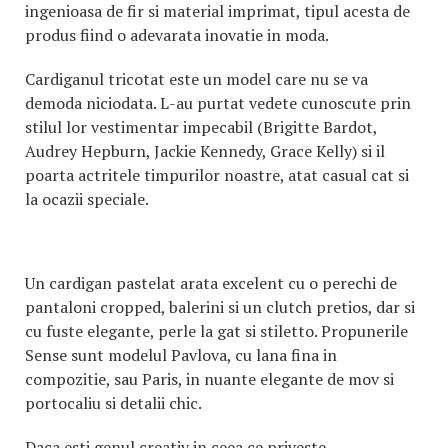
ingenioasa de fir si material imprimat, tipul acesta de
produs fiind o adevarata inovatie in moda.
Cardiganul tricotat este un model care nu se va
demoda niciodata. L-au purtat vedete cunoscute prin
stilul lor vestimentar impecabil (Brigitte Bardot,
Audrey Hepburn, Jackie Kennedy, Grace Kelly) si il
poarta actritele timpurilor noastre, atat casual cat si
la ocazii speciale.
Un cardigan pastelat arata excelent cu o perechi de
pantaloni cropped, balerini si un clutch pretios, dar si
cu fuste elegante, perle la gat si stiletto. Propunerile
Sense sunt modelul Pavlova, cu lana fina in
compozitie, sau Paris, in nuante elegante de mov si
portocaliu si detalii chic.
Daca esti genul creativ in ceea ce priveste