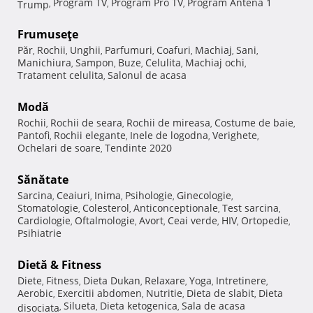
Program TV
Program Pro TV
Program Antena 1
Trump
,
,
,
Frumuseţe
Păr
Rochii
Unghii
Parfumuri
Coafuri
Machiaj
Sani
,
,
,
,
,
,
,
Manichiura
Sampon
Buze
Celulita
Machiaj ochi
,
,
,
,
,
Tratament celulita
Salonul de acasa
,
Modă
Rochii
Rochii de seara
Rochii de mireasa
Costume de baie
,
,
,
,
Pantofi
Rochii elegante
Inele de logodna
Verighete
,
,
,
,
Ochelari de soare
Tendinte 2020
,
Sănătate
Sarcina
Ceaiuri
Inima
Psihologie
Ginecologie
,
,
,
,
,
Stomatologie
Colesterol
Anticonceptionale
Test sarcina
,
,
,
,
Cardiologie
Oftalmologie
Avort
Ceai verde
HIV
Ortopedie
,
,
,
,
,
,
Psihiatrie
Dietă & Fitness
Diete
Fitness
Dieta Dukan
Relaxare
Yoga
Intretinere
,
,
,
,
,
,
Aerobic
Exercitii abdomen
Nutritie
Dieta de slabit
Dieta
,
,
,
,
Silueta
Dieta ketogenica
Sala de acasa
disociata
,
,
,