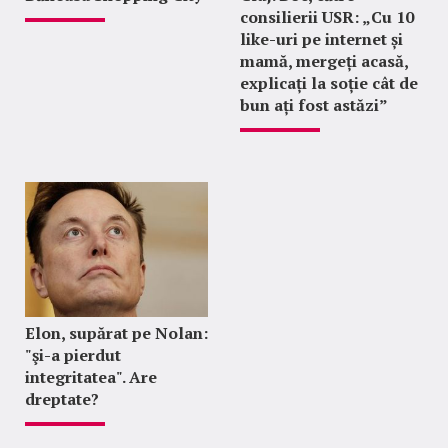
consilierii USR: „Cu 10
like-uri pe internet și
mamă, mergeți acasă,
explicați la soție cât de
bun ați fost astăzi”
Elon, supărat pe Nolan:
"şi-a pierdut
integritatea". Are
dreptate?