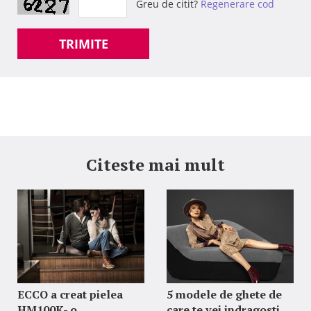
Greu de citit?
Regenerare cod
TRIMITE
Citeste mai mult
ECCO a creat pielea
5 modele de ghete de
HM100K- o
care te vei indragosti