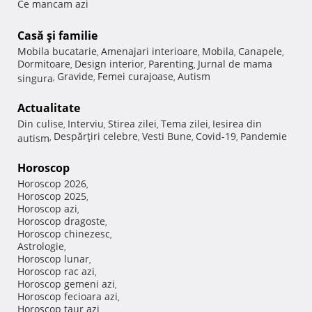
Ce mancam azi
Casă şi familie
Mobila bucatarie
Amenajari interioare
Mobila
Canapele
,
,
,
,
Dormitoare
Design interior
Parenting
Jurnal de mama
,
,
,
Gravide
Femei curajoase
Autism
singura
,
,
,
Actualitate
Din culise
Interviu
Stirea zilei
Tema zilei
Iesirea din
,
,
,
,
Despărţiri celebre
Vesti Bune
Covid-19
Pandemie
autism
,
,
,
,
Horoscop
Horoscop 2026
,
Horoscop 2025
,
Horoscop azi
,
Horoscop dragoste
,
Horoscop chinezesc
,
Astrologie
,
Horoscop lunar
,
Horoscop rac azi
,
Horoscop gemeni azi
,
Horoscop fecioara azi
,
Horoscop taur azi
,