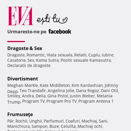
Urmareste-ne pe
Dragoste & Sex
Dragoste
Romantic
Viata sexuala
Relatii
Cuplu
Iubire
,
,
,
,
,
,
Casatorie
Sex
Kama Sutra
Pozitii sexuale Kamasutra
,
,
,
,
Declaratii de dragoste
Divertisment
Meghan Markle
Kate Middleton
Kim Kardashian
Johnny
,
,
,
Teo Trandafir
Angelina Jolie
Dana Rogoz
Dani Otil
Depp
,
,
,
,
,
Smiley
Andra
Delia
Gina Pistol
Justin Bieber
Melania
,
,
,
,
,
Program TV
Program Pro TV
Program Antena 1
Trump
,
,
,
Frumuseţe
Păr
Rochii
Unghii
Parfumuri
Coafuri
Machiaj
Sani
,
,
,
,
,
,
,
Manichiura
Sampon
Buze
Celulita
Machiaj ochi
,
,
,
,
,