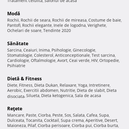
Tratament celulita
Salonul de acasa
,
Modă
Rochii
Rochii de seara
Rochii de mireasa
Costume de baie
,
,
,
,
Pantofi
Rochii elegante
Inele de logodna
Verighete
,
,
,
,
Ochelari de soare
Tendinte 2020
,
Sănătate
Sarcina
Ceaiuri
Inima
Psihologie
Ginecologie
,
,
,
,
,
Stomatologie
Colesterol
Anticonceptionale
Test sarcina
,
,
,
,
Cardiologie
Oftalmologie
Avort
Ceai verde
HIV
Ortopedie
,
,
,
,
,
,
Psihiatrie
Dietă & Fitness
Diete
Fitness
Dieta Dukan
Relaxare
Yoga
Intretinere
,
,
,
,
,
,
Aerobic
Exercitii abdomen
Nutritie
Dieta de slabit
Dieta
,
,
,
,
Silueta
Dieta ketogenica
Sala de acasa
disociata
,
,
,
Reţete
Mancare
Paste
Ciorba
Peste
Sos
Salata
Cafea
Supa
,
,
,
,
,
,
,
,
Dulceata
Tocanita
Cocktail
Supa crema
Aperitive
Desert
,
,
,
,
,
,
Maioneza
Pilaf
Ciorba perisoare
Ciorba pui
Ciorba burta
,
,
,
,
,