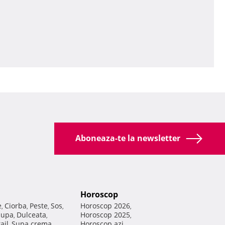
Aboneaza-te la newsletter
Horoscop
e
Ciorba
Peste
Sos
Horoscop 2026
,
,
,
,
,
Supa
Dulceata
Horoscop 2025
,
,
,
ail
Supa crema
Horoscop azi
,
,
,