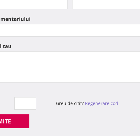
omentariului
l tau
Greu de citit?
Regenerare cod
MITE