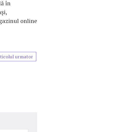
ă în
şi,
gazinul online
ticolul urmator