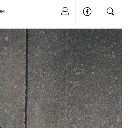
Nu ai cont?
Inregistreaza-
UM