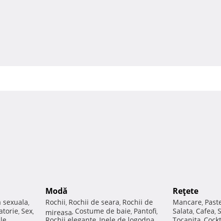
Modă
Reţete
a sexuala
Rochii
Rochii de seara
Rochii de
Mancare
Past
,
,
,
,
atorie
Sex
Costume de baie
Pantofi
Salata
Cafea
,
,
mireasa
,
,
,
,
,
ale
Rochii elegante
Inele de logodna
Tocanita
Cockt
,
,
,