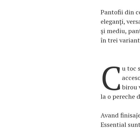
Pantofii din c
eleganți, versa
şi mediu, pant
în trei varian
C
u toc 
acceso
birou 
la o pereche d
Avand finisaj
Essential sunt