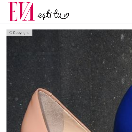
și 60 de ani. De ce te t
Carieră
pe măsură ce înaintez
Actualitate
© Copyright: