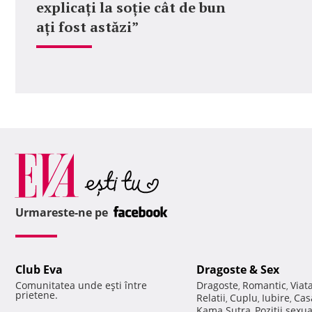
explicați la soție cât de bun
ați fost astăzi”
Urmareste-ne pe
Club Eva
Dragoste & Sex
Comunitatea unde eşti între
Dragoste
Romantic
Viat
,
,
prietene.
Relatii
Cuplu
Iubire
Cas
,
,
,
Kama Sutra
Pozitii sexu
,