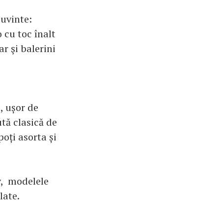
cuvinte:
o cu toc înalt
ar şi balerini
, ușor de
ută clasică de
poți asorta și
v, modelele
late.