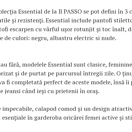
olecția Essential de la Il PASSO se pot defini în 3 
tile și rezistenţi. Essential include pantofi stilett
ofi escarpen cu vârful uşor rotunjit şi toc înalt, d
te de culori: negru, albastru electric si nude.
sau fără, modelele Essential sunt clasice, feminine
rizat și de purtat pe parcursul întregii zile. O țin
va fi completată perfect de aceste modele, însă îi 
e jeansi când ieși cu prietenii în oraș.
e impecabile, calapod comod și un design atracti
 esențiale în garderoba oricărei femei active și sti