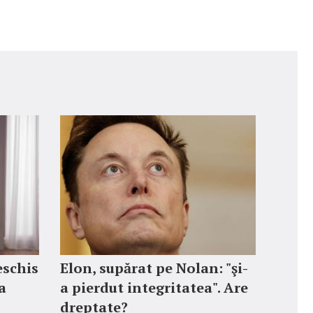
eschis
Elon, supărat pe Nolan: "şi-
a
a pierdut integritatea". Are
dreptate?