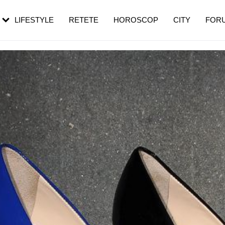
rezești mai des
Cât durează, cum te pregătești și cât
i în vârstă
de dureroasă este investigația
LIFESTYLE
RETETE
HOROSCOP
CITY
FOR