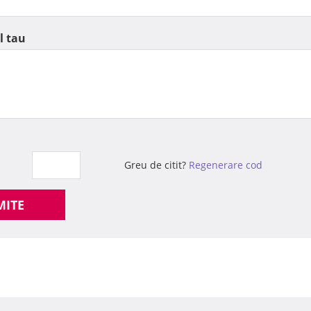
l tau
Greu de citit?
Regenerare cod
MITE