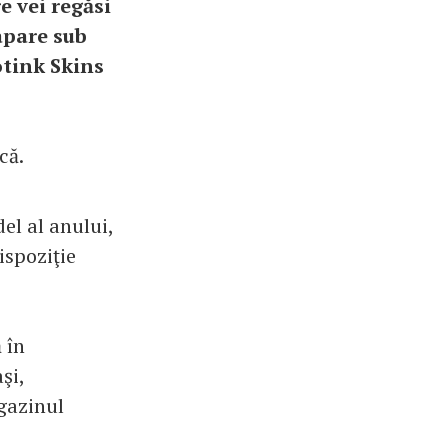
e vei regăsi
apare sub
otink Skins
că.
el al anului,
ispoziţie
 în
şi,
agazinul