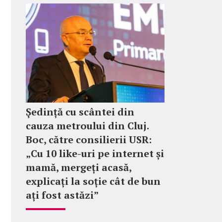
Ședință cu scântei din
cauza metroului din Cluj.
Boc, către consilierii USR:
„Cu 10 like-uri pe internet și
mamă, mergeți acasă,
explicați la soție cât de bun
ați fost astăzi”