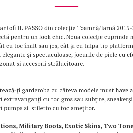
antofi IL PASSO din colecţie Toamnă/Iarnă 2015
ectă pentru un look chic. Noua colecţie cuprinde 
tât cu toc înalt sau jos, cât şi cu talpa tip platfor
i elegante şi spectaculoase, jocurile de piele cu e
zonat si accesorii strălucitoare.
ează-ţi garderoba cu câteva modele must have a
i extravanganţi cu toc gros sau subţire, sneakerşi
i pumps si stiletto cu toc ameţitor.
tions, Military Boots, Exotic Skins, Two Ton