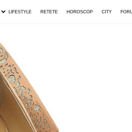
rebui să mergi
și 60 de ani. De ce te trezești mai des
pe măsură ce înaintezi în vârstă
LIFESTYLE
RETETE
HOROSCOP
CITY
FOR