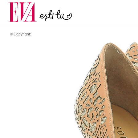
menopauză și când ar t
Carieră
la medic
Actualitate
© Copyright: