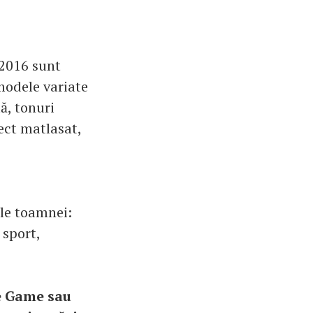
-2016 sunt
modele variate
mă, tonuri
fect matlasat,
le toamnei:
 sport,
e Game sau