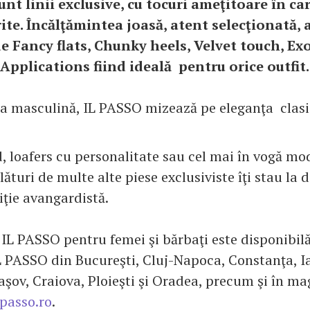
unt linii exclusive, cu tocuri ameţitoare în car
rite. Încălţămintea joasă, atent selecţionată, 
e Fancy flats, Chunky heels, Velvet touch, Ex
 Applications fiind ideală pentru orice outfit.
ia masculină, IL PASSO mizează pe eleganţa clasi
, loafers cu personalitate sau cel mai în vogă mod
ături de multe alte piese exclusiviste îţi stau la d
iţie avangardistă.
 IL PASSO pentru femei şi bărbaţi este disponibilă
 PASSO din Bucureşti, Cluj-Napoca, Constanţa, Ia
aşov, Craiova, Ploieşti şi Oradea, precum şi în m
passo.ro
.