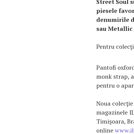
Street Soul s
piesele favo
denumirile d
sau Metallic
Pentru colecţ
Pantofi oxford
monk strap, al
pentru o apar
Noua colecţie
magazinele IL
Timişoara, Br
online
www.il