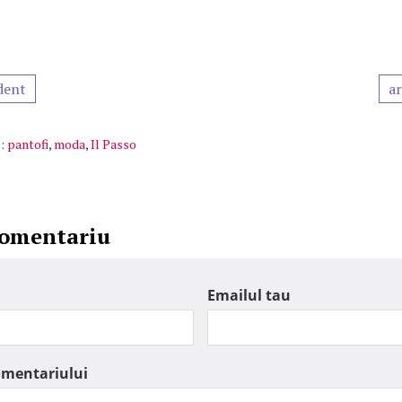
dent
ar
:
pantofi
,
moda
,
Il Passo
comentariu
Emailul tau
omentariului