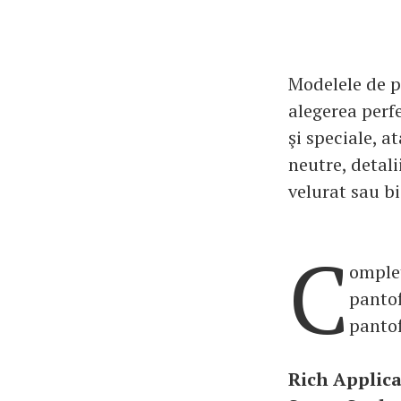
Modelele de p
alegerea perf
şi speciale, a
neutre, detali
velurat sau bi
C
omplet
pantof
pantof
Rich Applica