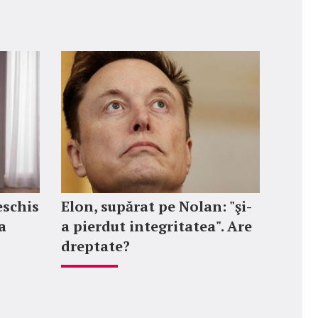
eschis
Elon, supărat pe Nolan: "şi-
a
a pierdut integritatea". Are
dreptate?