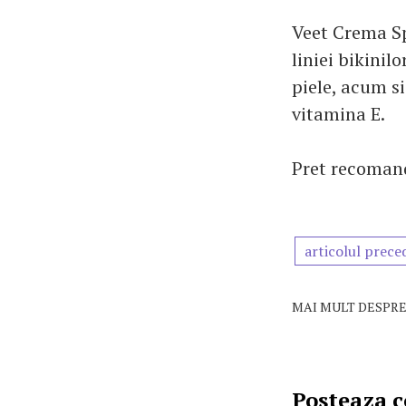
Veet Crema Spr
liniei bikinil
piele, acum si
vitamina E.
Pret recomand
articolul prece
MAI MULT DESPRE
Posteaza 