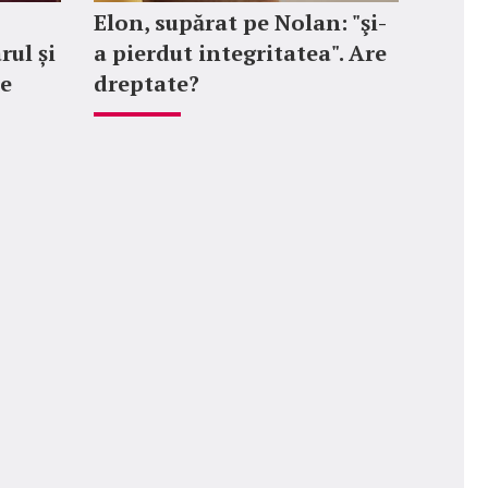
Elon, supărat pe Nolan: "şi-
rul și
a pierdut integritatea". Are
le
dreptate?