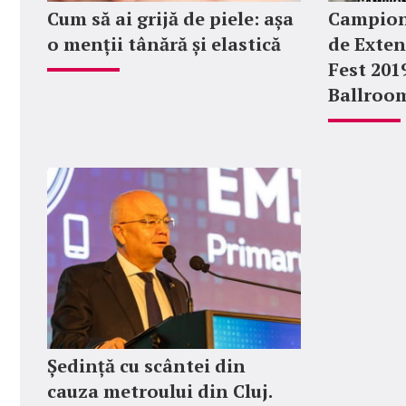
Cum să ai grijă de piele: așa
Campion
o menții tânără și elastică
de Exten
Fest 201
Ballroo
Ședință cu scântei din
cauza metroului din Cluj.