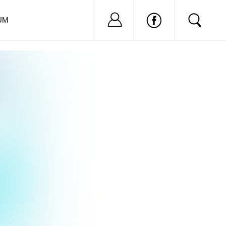
Nu ai cont?
Inregistreaza-
UM