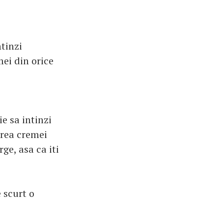
ntinzi
ei din orice
e sa intinzi
rea cremei
ge, asa ca iti
 scurt o