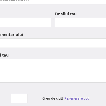
Emailul tau
omentariului
l tau
Greu de citit?
Regenerare cod