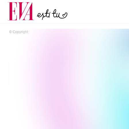
și 60 de ani. De ce te t
Carieră
pe măsură ce înaintez
Actualitate
© Copyright: