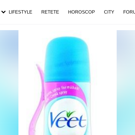
rezești mai des
Cât durează, cum te pregătești și cât
i în vârstă
de dureroasă este investigația
LIFESTYLE
RETETE
HOROSCOP
CITY
FOR