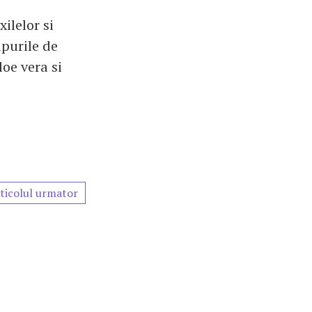
ilelor si
ipurile de
loe vera si
ticolul urmator