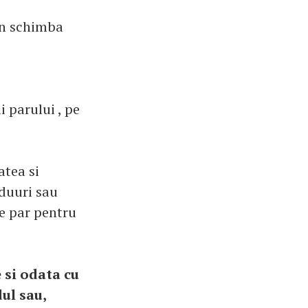
in schimba
i parului , pe
atea si
iduuri sau
de par pentru
 si odata cu
ul sau,