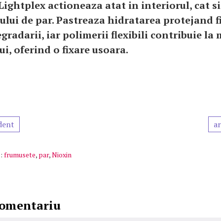
ightplex actioneaza atat in interiorul, cat si
rului de par. Pastreaza hidratarea protejand f
gradarii, iar polimerii flexibili contribuie la
i, oferind o fixare usoara.
dent
ar
:
frumusete
,
par
,
Nioxin
comentariu