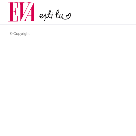
și 60 de ani. De ce te t
Carieră
pe măsură ce înaintez
Actualitate
© Copyright: