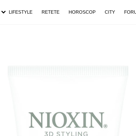
rezești mai des
Cât durează, cum te pregătești și cât
i în vârstă
de dureroasă este investigația
LIFESTYLE
RETETE
HOROSCOP
CITY
FOR