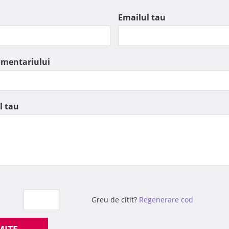
Emailul tau
omentariului
l tau
Greu de citit?
Regenerare cod