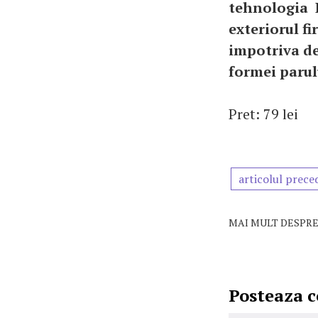
tehnologia L
exteriorul fi
impotriva de
formei parulu
Pret: 79 lei
articolul prece
MAI MULT DESPRE
Posteaza 