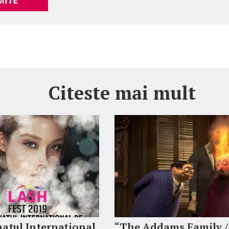
MITE
Citeste mai mult
atul Internațional
“The Addams Family /