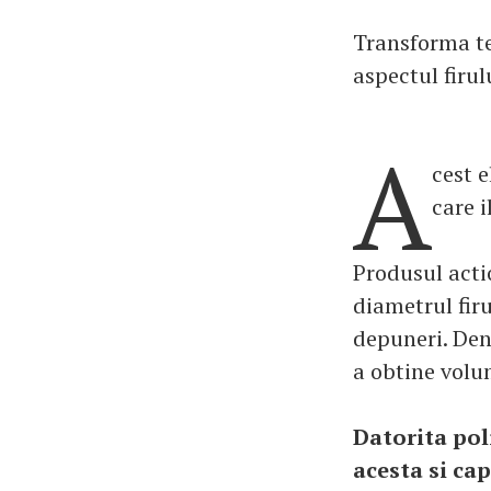
Transforma te
aspectul firul
A
cest e
care i
Produsul acti
diametrul firu
depuneri. Den
a obtine volum
Datorita pol
acesta si ca