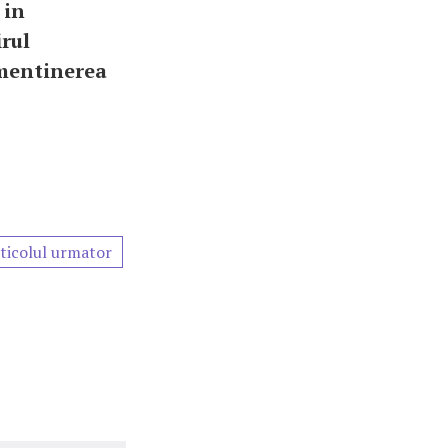
 in
irul
 mentinerea
ticolul urmator