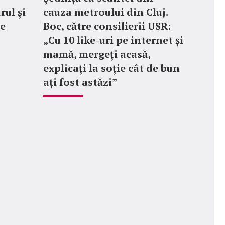
rul și
cauza metroului din Cluj.
le
Boc, către consilierii USR:
„Cu 10 like-uri pe internet și
mamă, mergeți acasă,
explicați la soție cât de bun
ați fost astăzi”