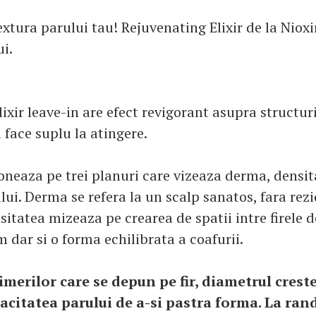
xtura parului tau! Rejuvenating Elixir de la Niox
ui.
lixir leave-in are efect revigorant asupra structuri
l face suplu la atingere.
oneaza pe trei planuri care vizeaza derma, densit
lui. Derma se refera la un scalp sanatos, fara rez
sitatea mizeaza pe crearea de spatii intre firele 
 dar si o forma echilibrata a coafurii.
imerilor care se depun pe fir, diametrul creste
pacitatea parului de a-si pastra forma. La rand