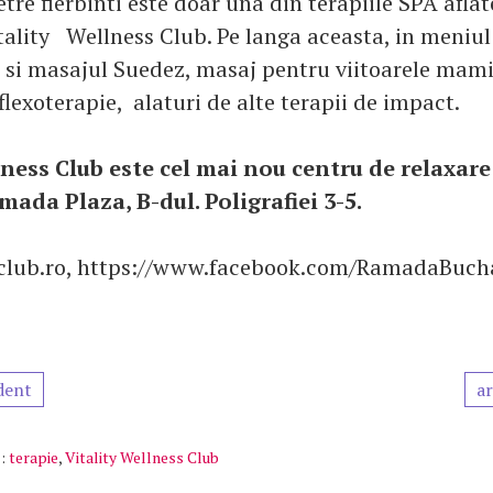
tre fierbinti este doar una din terapiile SPA aflat
itality Wellness Club. Pe langa aceasta, in meniu
te si masajul Suedez, masaj pentru viitoarele mami
flexoterapie, alaturi de alte terapii de impact.
lness Club este cel mai nou centru de relaxare
ada Plaza, B-dul. Poligrafiei 3-5.
yclub.ro, https://www.facebook.com/RamadaBuch
dent
ar
:
terapie
,
Vitality Wellness Club