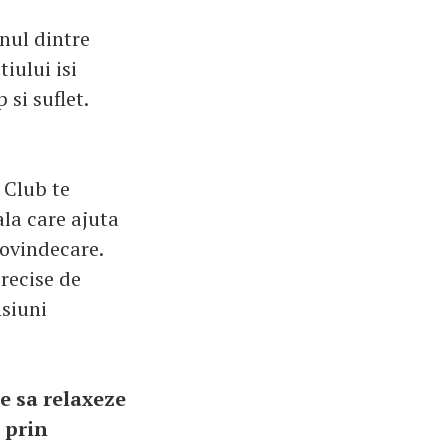
Unul dintre
iului isi
 si suflet.
 Club te
ala care ajuta
tovindecare.
precise de
nsiuni
ne sa relaxeze
 prin