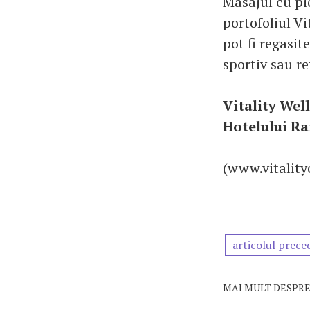
Masajul cu pie
portofoliul V
pot fi regasi
sportiv sau re
Vitality Wel
Hotelului Ram
(www.vitalit
articolul prece
MAI MULT DESPRE