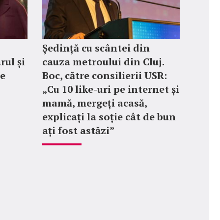
Ședință cu scântei din
rul și
cauza metroului din Cluj.
le
Boc, către consilierii USR:
„Cu 10 like-uri pe internet și
mamă, mergeți acasă,
explicați la soție cât de bun
ați fost astăzi”