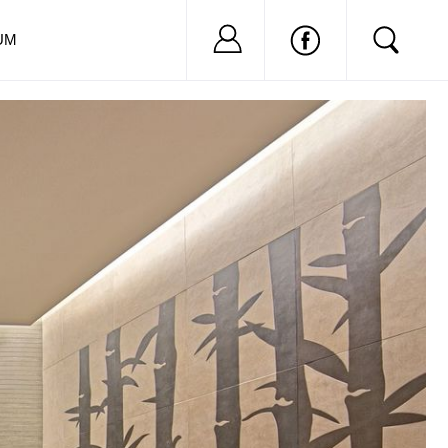
Nu ai cont?
Inregistreaza-
UM