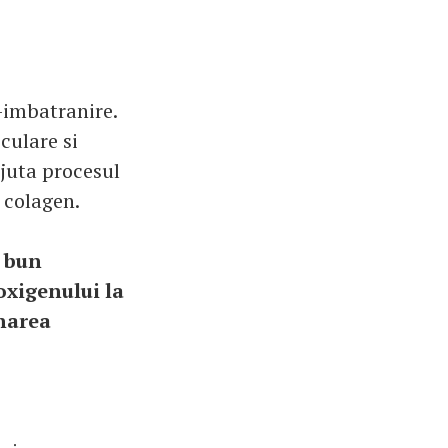
i-imbatranire.
culare si
ajuta procesul
e colagen.
e bun
oxigenului la
inarea