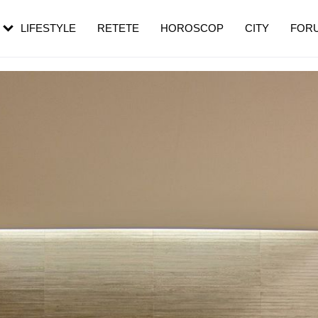
rezești mai des
Cât durează, cum te pregătești și cât
i în vârstă
de dureroasă este investigația
LIFESTYLE
RETETE
HOROSCOP
CITY
FOR