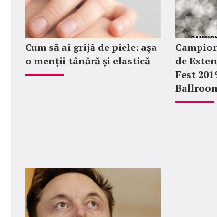
Cum să ai grijă de piele: așa
Campion
o menții tânără și elastică
de Exten
Fest 201
Ballroo