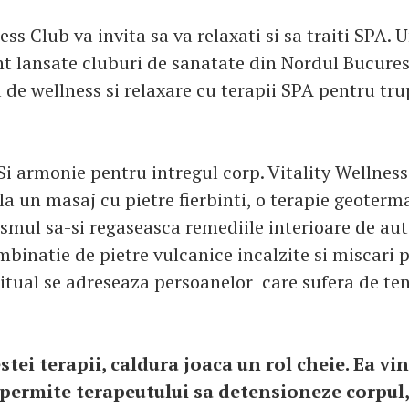
ess Club va invita sa va relaxati si sa traiti SPA. 
nt lansate cluburi de sanatate din Nordul Bucurest
 de wellness si relaxare cu terapii SPA pentru trup
 Si armonie pentru intregul corp. Vitality Wellness
 la un masaj cu pietre fierbinti, o terapie geoterm
smul sa-si regaseasca remediile interioare de au
binatie de pietre vulcanice incalzite si miscari 
ritual se adreseaza persoanelor care sufera de te
stei terapii, caldura joaca un rol cheie. Ea vi
i permite terapeutului sa detensioneze corpul,