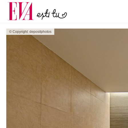
și 60 de ani. De ce te t
Carieră
pe măsură ce înaintez
Actualitate
© Copyright: depositphotos