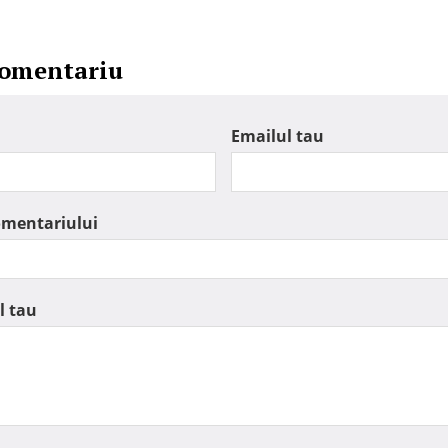
comentariu
Emailul tau
omentariului
l tau