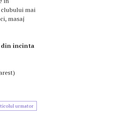
e in
l clubului mai
ci, masaj
 din incinta
arest)
ticolul urmator