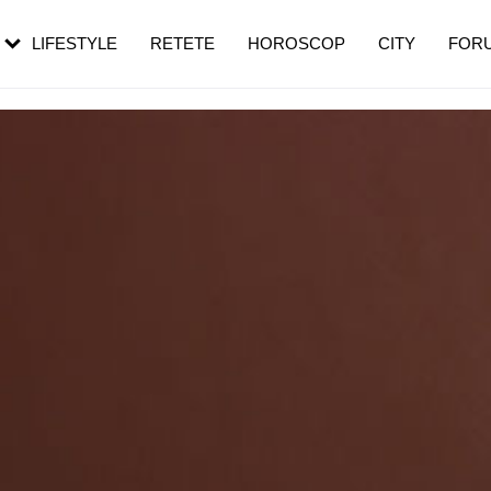
rezești mai des
Cât durează, cum te pregătești și cât
i în vârstă
de dureroasă este investigația
LIFESTYLE
RETETE
HOROSCOP
CITY
FOR