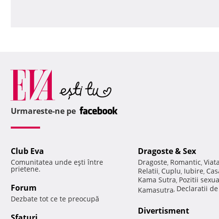
Urmareste-ne pe
Club Eva
Dragoste & Sex
Comunitatea unde eşti între
Dragoste
Romantic
Viat
,
,
prietene.
Relatii
Cuplu
Iubire
Cas
,
,
,
Kama Sutra
Pozitii sexu
,
Forum
Declaratii d
Kamasutra
,
Dezbate tot ce te preocupă
Divertisment
Sfaturi