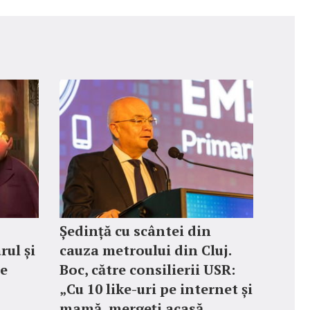
Ședință cu scântei din
rul și
cauza metroului din Cluj.
le
Boc, către consilierii USR:
„Cu 10 like-uri pe internet și
mamă, mergeți acasă,