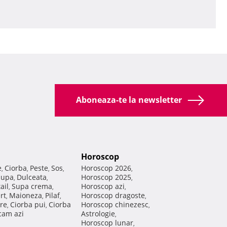
Aboneaza-te la newsletter
Horoscop
e
Ciorba
Peste
Sos
Horoscop 2026
,
,
,
,
,
Supa
Dulceata
Horoscop 2025
,
,
,
ail
Supa crema
Horoscop azi
,
,
,
rt
Maioneza
Pilaf
Horoscop dragoste
,
,
,
,
re
Ciorba pui
Ciorba
Horoscop chinezesc
,
,
,
am azi
Astrologie
,
Horoscop lunar
,