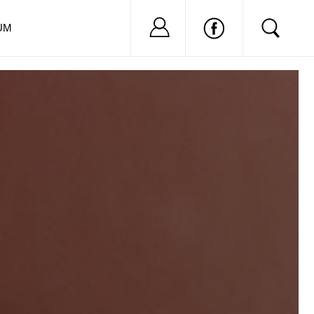
Nu ai cont?
Inregistreaza-
UM