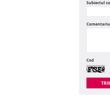
Subiectul c
Comentariu
Cod
TRI