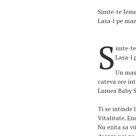
Simte-te femei
Lasa-l pe man
S
imte-te
Lasa-l 
Un masa
cateva ore int
Lumea Baby Sp
Ti se intinde 
Vitalitate. En
Nu ezita sa vi