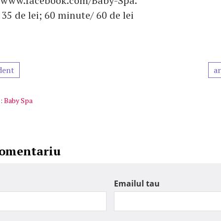
e www.facebook.com/Baby-Spa.
 35 de lei; 60 minute/ 60 de lei
dent
ar
:
Baby Spa
comentariu
Emailul tau