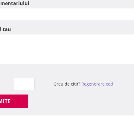
omentariului
l tau
Greu de citit?
Regenerare cod
MITE