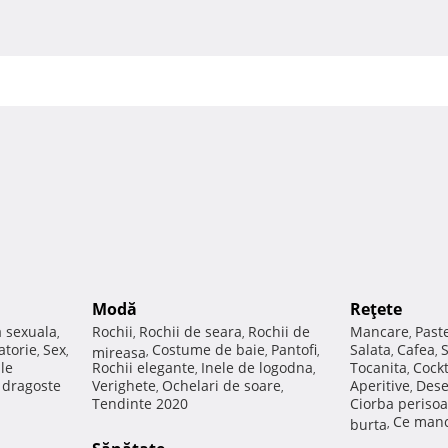
Modă
Reţete
a sexuala
Rochii
Rochii de seara
Rochii de
Mancare
Past
,
,
,
,
atorie
Sex
Costume de baie
Pantofi
Salata
Cafea
,
,
mireasa
,
,
,
,
,
ale
Rochii elegante
Inele de logodna
Tocanita
Cockt
,
,
,
e dragoste
Verighete
Ochelari de soare
Aperitive
Dese
,
,
,
Tendinte 2020
Ciorba perisoa
Ce manc
burta
,