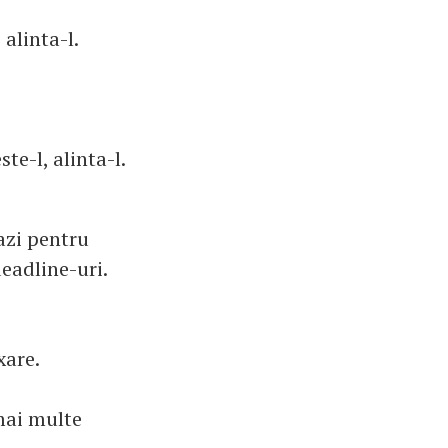
 alinta-l.
te-l, alinta-l.
eazi pentru
deadline-uri.
xare.
 mai multe