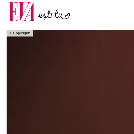
și 60 de ani. De ce te t
Carieră
pe măsură ce înaintez
Actualitate
© Copyright: