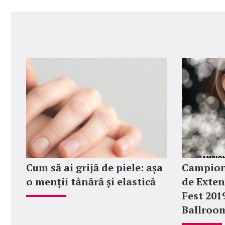
Cum să ai grijă de piele: așa
Campion
o menții tânără și elastică
de Exten
Fest 201
Ballroo