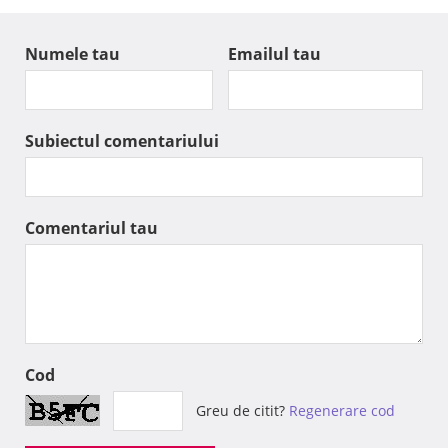
Numele tau
Emailul tau
Subiectul comentariului
Comentariul tau
Cod
Greu de citit?
Regenerare cod