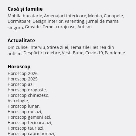
Casă şi familie
Mobila bucatarie
Amenajari interioare
Mobila
Canapele
,
,
,
,
Dormitoare
Design interior
Parenting
Jurnal de mama
,
,
,
Gravide
Femei curajoase
Autism
singura
,
,
,
Actualitate
Din culise
Interviu
Stirea zilei
Tema zilei
Iesirea din
,
,
,
,
Despărţiri celebre
Vesti Bune
Covid-19
Pandemie
autism
,
,
,
,
Horoscop
Horoscop 2026
,
Horoscop 2025
,
Horoscop azi
,
Horoscop dragoste
,
Horoscop chinezesc
,
Astrologie
,
Horoscop lunar
,
Horoscop rac azi
,
Horoscop gemeni azi
,
Horoscop fecioara azi
,
Horoscop taur azi
,
Horoscop capricorn azi
,