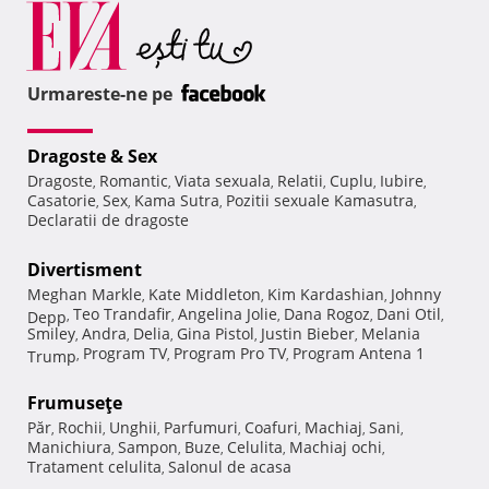
Urmareste-ne pe
Dragoste & Sex
Dragoste
Romantic
Viata sexuala
Relatii
Cuplu
Iubire
,
,
,
,
,
,
Casatorie
Sex
Kama Sutra
Pozitii sexuale Kamasutra
,
,
,
,
Declaratii de dragoste
Divertisment
Meghan Markle
Kate Middleton
Kim Kardashian
Johnny
,
,
,
Teo Trandafir
Angelina Jolie
Dana Rogoz
Dani Otil
Depp
,
,
,
,
,
Smiley
Andra
Delia
Gina Pistol
Justin Bieber
Melania
,
,
,
,
,
Program TV
Program Pro TV
Program Antena 1
Trump
,
,
,
Frumuseţe
Păr
Rochii
Unghii
Parfumuri
Coafuri
Machiaj
Sani
,
,
,
,
,
,
,
Manichiura
Sampon
Buze
Celulita
Machiaj ochi
,
,
,
,
,
Tratament celulita
Salonul de acasa
,