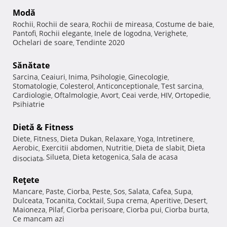
Modă
Rochii
Rochii de seara
Rochii de mireasa
Costume de baie
,
,
,
,
Pantofi
Rochii elegante
Inele de logodna
Verighete
,
,
,
,
Ochelari de soare
Tendinte 2020
,
Sănătate
Sarcina
Ceaiuri
Inima
Psihologie
Ginecologie
,
,
,
,
,
Stomatologie
Colesterol
Anticonceptionale
Test sarcina
,
,
,
,
Cardiologie
Oftalmologie
Avort
Ceai verde
HIV
Ortopedie
,
,
,
,
,
,
Psihiatrie
Dietă & Fitness
Diete
Fitness
Dieta Dukan
Relaxare
Yoga
Intretinere
,
,
,
,
,
,
Aerobic
Exercitii abdomen
Nutritie
Dieta de slabit
Dieta
,
,
,
,
Silueta
Dieta ketogenica
Sala de acasa
disociata
,
,
,
Reţete
Mancare
Paste
Ciorba
Peste
Sos
Salata
Cafea
Supa
,
,
,
,
,
,
,
,
Dulceata
Tocanita
Cocktail
Supa crema
Aperitive
Desert
,
,
,
,
,
,
Maioneza
Pilaf
Ciorba perisoare
Ciorba pui
Ciorba burta
,
,
,
,
,
Ce mancam azi