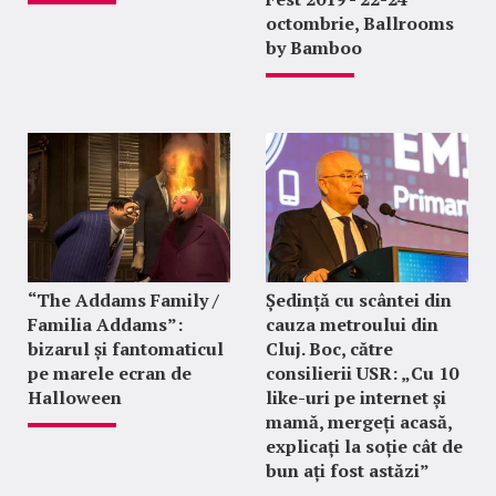
octombrie, Ballrooms
by Bamboo
“The Addams Family /
Ședință cu scântei din
Familia Addams”:
cauza metroului din
bizarul și fantomaticul
Cluj. Boc, către
pe marele ecran de
consilierii USR: „Cu 10
Halloween
like-uri pe internet și
mamă, mergeți acasă,
explicați la soție cât de
bun ați fost astăzi”