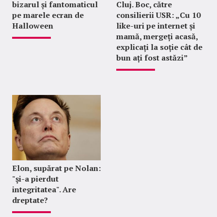
bizarul și fantomaticul
Cluj. Boc, către
pe marele ecran de
consilierii USR: „Cu 10
Halloween
like-uri pe internet și
mamă, mergeți acasă,
explicați la soție cât de
bun ați fost astăzi”
Elon, supărat pe Nolan:
"şi-a pierdut
integritatea". Are
dreptate?