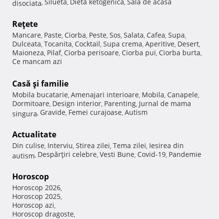
Silueta
Dieta ketogenica
Sala de acasa
disociata
,
,
,
Reţete
Mancare
Paste
Ciorba
Peste
Sos
Salata
Cafea
Supa
,
,
,
,
,
,
,
,
Dulceata
Tocanita
Cocktail
Supa crema
Aperitive
Desert
,
,
,
,
,
,
Maioneza
Pilaf
Ciorba perisoare
Ciorba pui
Ciorba burta
,
,
,
,
,
Ce mancam azi
Casă şi familie
Mobila bucatarie
Amenajari interioare
Mobila
Canapele
,
,
,
,
Dormitoare
Design interior
Parenting
Jurnal de mama
,
,
,
Gravide
Femei curajoase
Autism
singura
,
,
,
Actualitate
Din culise
Interviu
Stirea zilei
Tema zilei
Iesirea din
,
,
,
,
Despărţiri celebre
Vesti Bune
Covid-19
Pandemie
autism
,
,
,
,
Horoscop
Horoscop 2026
,
Horoscop 2025
,
Horoscop azi
,
Horoscop dragoste
,