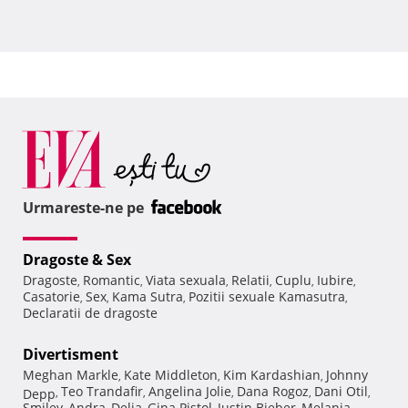
Urmareste-ne pe
Dragoste & Sex
Dragoste
Romantic
Viata sexuala
Relatii
Cuplu
Iubire
,
,
,
,
,
,
Casatorie
Sex
Kama Sutra
Pozitii sexuale Kamasutra
,
,
,
,
Declaratii de dragoste
Divertisment
Meghan Markle
Kate Middleton
Kim Kardashian
Johnny
,
,
,
Teo Trandafir
Angelina Jolie
Dana Rogoz
Dani Otil
Depp
,
,
,
,
,
Smiley
Andra
Delia
Gina Pistol
Justin Bieber
Melania