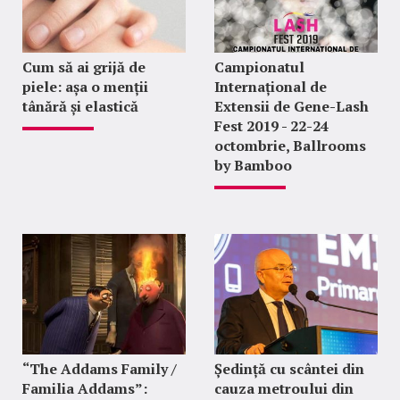
Cum să ai grijă de
Campionatul
piele: așa o menții
Internațional de
tânără și elastică
Extensii de Gene-Lash
Fest 2019 - 22-24
octombrie, Ballrooms
by Bamboo
“The Addams Family /
Ședință cu scântei din
Familia Addams”:
cauza metroului din