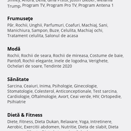
,
,
,
,
,
Program TV
Program Pro TV
Program Antena 1
Trump
,
,
,
Frumuseţe
Păr
Rochii
Unghii
Parfumuri
Coafuri
Machiaj
Sani
,
,
,
,
,
,
,
Manichiura
Sampon
Buze
Celulita
Machiaj ochi
,
,
,
,
,
Tratament celulita
Salonul de acasa
,
Modă
Rochii
Rochii de seara
Rochii de mireasa
Costume de baie
,
,
,
,
Pantofi
Rochii elegante
Inele de logodna
Verighete
,
,
,
,
Ochelari de soare
Tendinte 2020
,
Sănătate
Sarcina
Ceaiuri
Inima
Psihologie
Ginecologie
,
,
,
,
,
Stomatologie
Colesterol
Anticonceptionale
Test sarcina
,
,
,
,
Cardiologie
Oftalmologie
Avort
Ceai verde
HIV
Ortopedie
,
,
,
,
,
,
Psihiatrie
Dietă & Fitness
Diete
Fitness
Dieta Dukan
Relaxare
Yoga
Intretinere
,
,
,
,
,
,
Aerobic
Exercitii abdomen
Nutritie
Dieta de slabit
Dieta
,
,
,
,