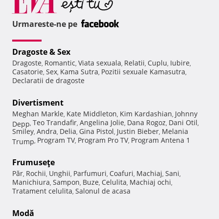
Urmareste-ne pe
Dragoste & Sex
Dragoste
Romantic
Viata sexuala
Relatii
Cuplu
Iubire
,
,
,
,
,
,
Casatorie
Sex
Kama Sutra
Pozitii sexuale Kamasutra
,
,
,
,
Declaratii de dragoste
Divertisment
Meghan Markle
Kate Middleton
Kim Kardashian
Johnny
,
,
,
Teo Trandafir
Angelina Jolie
Dana Rogoz
Dani Otil
Depp
,
,
,
,
,
Smiley
Andra
Delia
Gina Pistol
Justin Bieber
Melania
,
,
,
,
,
Program TV
Program Pro TV
Program Antena 1
Trump
,
,
,
Frumuseţe
Păr
Rochii
Unghii
Parfumuri
Coafuri
Machiaj
Sani
,
,
,
,
,
,
,
Manichiura
Sampon
Buze
Celulita
Machiaj ochi
,
,
,
,
,
Tratament celulita
Salonul de acasa
,
Modă