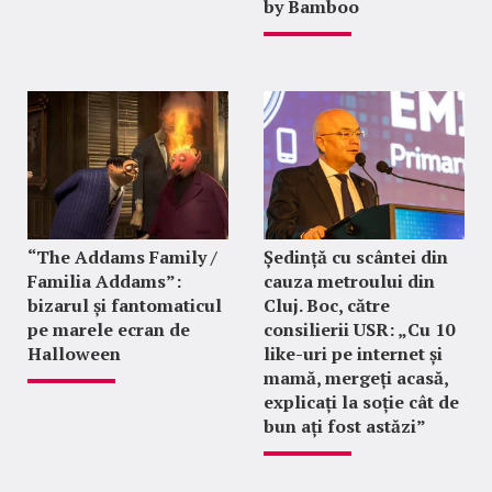
by Bamboo
“The Addams Family /
Ședință cu scântei din
Familia Addams”:
cauza metroului din
bizarul și fantomaticul
Cluj. Boc, către
pe marele ecran de
consilierii USR: „Cu 10
Halloween
like-uri pe internet și
mamă, mergeți acasă,
explicați la soție cât de
bun ați fost astăzi”