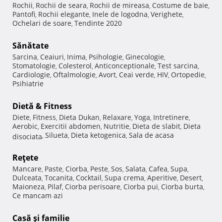
Rochii
Rochii de seara
Rochii de mireasa
Costume de baie
,
,
,
,
Pantofi
Rochii elegante
Inele de logodna
Verighete
,
,
,
,
Ochelari de soare
Tendinte 2020
,
Sănătate
Sarcina
Ceaiuri
Inima
Psihologie
Ginecologie
,
,
,
,
,
Stomatologie
Colesterol
Anticonceptionale
Test sarcina
,
,
,
,
Cardiologie
Oftalmologie
Avort
Ceai verde
HIV
Ortopedie
,
,
,
,
,
,
Psihiatrie
Dietă & Fitness
Diete
Fitness
Dieta Dukan
Relaxare
Yoga
Intretinere
,
,
,
,
,
,
Aerobic
Exercitii abdomen
Nutritie
Dieta de slabit
Dieta
,
,
,
,
Silueta
Dieta ketogenica
Sala de acasa
disociata
,
,
,
Reţete
Mancare
Paste
Ciorba
Peste
Sos
Salata
Cafea
Supa
,
,
,
,
,
,
,
,
Dulceata
Tocanita
Cocktail
Supa crema
Aperitive
Desert
,
,
,
,
,
,
Maioneza
Pilaf
Ciorba perisoare
Ciorba pui
Ciorba burta
,
,
,
,
,
Ce mancam azi
Casă şi familie