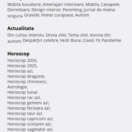
Mobila bucatarie
Amenajari interioare
Mobila
Canapele
,
,
,
,
Dormitoare
Design interior
Parenting
Jurnal de mama
,
,
,
Gravide
Femei curajoase
Autism
singura
,
,
,
Actualitate
Din culise
Interviu
Stirea zilei
Tema zilei
Iesirea din
,
,
,
,
Despărţiri celebre
Vesti Bune
Covid-19
Pandemie
autism
,
,
,
,
Horoscop
Horoscop 2026
,
Horoscop 2025
,
Horoscop azi
,
Horoscop dragoste
,
Horoscop chinezesc
,
Astrologie
,
Horoscop lunar
,
Horoscop rac azi
,
Horoscop gemeni azi
,
Horoscop fecioara azi
,
Horoscop taur azi
,
Horoscop capricorn azi
,
Horoscop scorpion azi
,
Horoscop sagetator azi
,